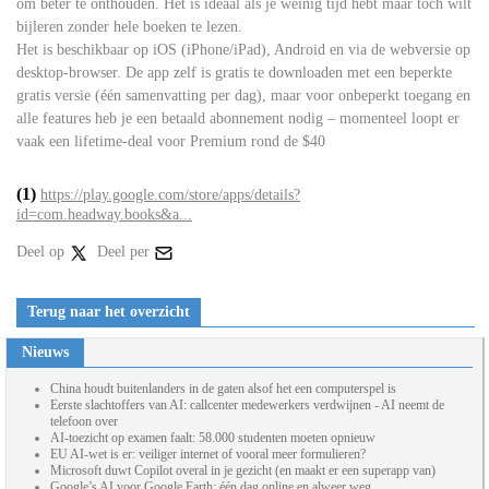
om beter te onthouden. Het is ideaal als je weinig tijd hebt maar toch wilt
bijleren zonder hele boeken te lezen.
Het is beschikbaar op iOS (iPhone/iPad), Android en via de webversie op
desktop-browser. De app zelf is gratis te downloaden met een beperkte
gratis versie (één samenvatting per dag), maar voor onbeperkt toegang en
alle features heb je een betaald abonnement nodig – momenteel loopt er
vaak een lifetime-deal voor Premium rond de $40
(1)
https://play.google.com/store/apps/details?
id=com.headway.books&a...
Deel op
Deel per
Terug naar het overzicht
Nieuws
China houdt buitenlanders in de gaten alsof het een computerspel is
Eerste slachtoffers van AI: callcenter medewerkers verdwijnen - AI neemt de
telefoon over
AI-toezicht op examen faalt: 58.000 studenten moeten opnieuw
EU AI-wet is er: veiliger internet of vooral meer formulieren?
Microsoft duwt Copilot overal in je gezicht (en maakt er een superapp van)
Google’s AI voor Google Earth: één dag online en alweer weg