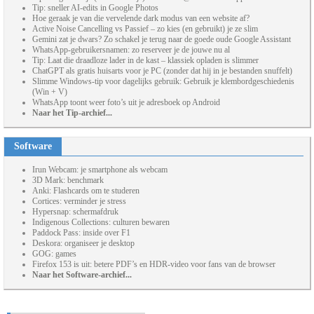
Tip: sneller AI-edits in Google Photos
Hoe geraak je van die vervelende dark modus van een website af?
Active Noise Cancelling vs Passief – zo kies (en gebruikt) je ze slim
Gemini zat je dwars? Zo schakel je terug naar de goede oude Google Assistant
WhatsApp-gebruikersnamen: zo reserveer je de jouwe nu al
Tip: Laat die draadloze lader in de kast – klassiek opladen is slimmer
ChatGPT als gratis huisarts voor je PC (zonder dat hij in je bestanden snuffelt)
Slimme Windows-tip voor dagelijks gebruik: Gebruik je klembordgeschiedenis
(Win + V)
WhatsApp toont weer foto’s uit je adresboek op Android
Naar het Tip-archief...
Software
Irun Webcam: je smartphone als webcam
3D Mark: benchmark
Anki: Flashcards om te studeren
Cortices: verminder je stress
Hypersnap: schermafdruk
Indigenous Collections: culturen bewaren
Paddock Pass: inside over F1
Deskora: organiseer je desktop
GOG: games
Firefox 153 is uit: betere PDF’s en HDR-video voor fans van de browser
Naar het Software-archief...