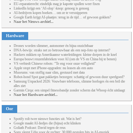
EU-reparatierecht: eindelijk mag je kapotte spullen weer fixen
LinkedIn krijgt een ‘AI-slop’-knop: genoeg is genoeg
AI-bedrijven kopen boeken… om ze te versnipperen
Google Earth krijgt AI-plaatjes: terug in de tijd… of gewoon gokken?
Naar het Nieuws-archief...
Hardware
Drones worden slimmer, autonomer én bijna onzichtbaar
DNA-bewijs: straks net zo betrouwbaar als een nep-foto op internet?
Hackers mikken op Amerikaanse waterleidingen: kleine dorpen in de knel
Europa bouwt reuzenfabrieken voor AI (om de VS en China bij te benen)
VS verbiedt Chinese robots: “Te eng voor onze veiligheid”
Apple stopt met iPhone-upgraden: nu leasen als een auto
Museums: van stoffig naar slim, gestuurd met data
Robot-hond Spot gaat pakketjes bezorgen: schattig of gewoon duur speelgoed?
Samsung Unpacked 2026: Vouwbare telefoons, slimme horloges én een bril die
alles ziet
Garmin Cirqa: een simpel fitnessbandje zonder scherm dat Whoop écht uitdaagt
Naar het Hardware-archief...
Oor
Spotify rolt twee nieuwe functies uit. Wat is het?
Google maakt AI-liedjes die (bijna) echt klinken
Goliath Podcast: David tegen de reus
Sony sleept Udio voor de rechter: 30.000 gestolen hits in AI-muziek