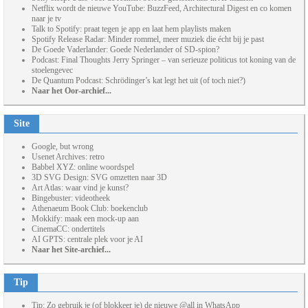
Netflix wordt de nieuwe YouTube: BuzzFeed, Architectural Digest en co komen
naar je tv
Talk to Spotify: praat tegen je app en laat hem playlists maken
Spotify Release Radar: Minder rommel, meer muziek die écht bij je past
De Goede Vaderlander: Goede Nederlander of SD-spion?
Podcast: Final Thoughts Jerry Springer – van serieuze politicus tot koning van de
stoelengevec
De Quantum Podcast: Schrödinger’s kat legt het uit (of toch niet?)
Naar het Oor-archief...
Site
Google, but wrong
Usenet Archives: retro
Babbel XYZ: online woordspel
3D SVG Design: SVG omzetten naar 3D
Art Atlas: waar vind je kunst?
Bingebuster: videotheek
Athenaeum Book Club: boekenclub
Mokkify: maak een mock-up aan
CinemaCC: ondertitels
AI GPTS: centrale plek voor je AI
Naar het Site-archief...
Tip
Tip: Zo gebruik je (of blokkeer je) de nieuwe @all in WhatsApp