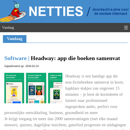
☰
Vandaag
Vandaag
Software |
Headway: app die boeken samenvat
Gepubliceerd op: 2026-02-24
Headway is een handige app die
non-fictieboeken samenvat in korte,
hapklare stukjes van ongeveer 15
minuten – je leest de kernideeën of
luistert naar professioneel
ingesproken audio, perfect voor
persoonlijke ontwikkeling, business, gezondheid en meer.
Je krijgt toegang tot meer dan 2000 samenvattingen (met elke maand
nieuwe), quizzes, dagelijkse inzichten, gamified progressie en uitdagingen