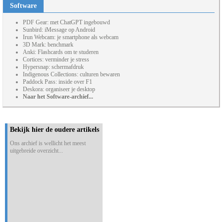
Software
PDF Gear: met ChatGPT ingebouwd
Sunbird: iMessage op Android
Irun Webcam: je smartphone als webcam
3D Mark: benchmark
Anki: Flashcards om te studeren
Cortices: verminder je stress
Hypersnap: schermafdruk
Indigenous Collections: culturen bewaren
Paddock Pass: inside over F1
Deskora: organiseer je desktop
Naar het Software-archief...
Bekijk hier de oudere artikels
Ons archief is wellicht het meest
uitgebreide overzicht...