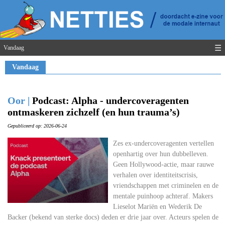
☰
Vandaag
Vandaag
Oor |
Podcast: Alpha - undercoveragenten
ontmaskeren zichzelf (en hun trauma’s)
Gepubliceerd op: 2026-06-24
Zes ex-undercoveragenten vertellen
openhartig over hun dubbelleven.
Geen Hollywood-actie, maar rauwe
verhalen over identiteitscrisis,
vriendschappen met criminelen en de
mentale puinhoop achteraf. Makers
Lieselot Mariën en Wederik De
Backer (bekend van sterke docs) deden er drie jaar over. Acteurs spelen de