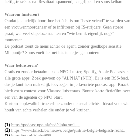
heftigste scènes na. Resultaat: spannend, aangrijpend en soms keihard.
Waarom luisteren?
Omdat je eindelijk hoort hoe het écht is om “beste vriend” te worden van
een vrouwenmoordenaar of te infiltreren bij IS-strijders. Geen stoere
praat, wel veel slapeloze nachten en “wie ben ik eigenlijk nog?”-
momenten.
De podcast toont de mens achter de agent, zonder goedkope sensatie.
Minpuntje? Soms voelt het nét iets te netjes gemonteerd.
Waar beluisteren?
Gratis en zonder betaalmuur op NPO Luister, Spotify, Apple Podcasts en
alle grote apps. Zoek gewoon op “ALPHA” (NTR). Er is een RSS-feed,
dus je kunt hem makkelijk toevoegen in je favoriete podcast-app. Knack
biedt extra context voor Vlaamse luisteraars. Bonus: korte fictiefilm over
een van de agenten op NPO Start.
Kortom: topkwaliteit true crime zonder de usual clichés. Ideaal voor wie
houdt van echte verhalen die onder je vel kruipen.
(1)
https://podcast.npo.nl/feed/alpha.xml ...
(2)
https://www.knack.be/nieuws/belgie/justitie-belgie-belgisch-recht...
(3)
https://ntr.nl/Alpha/685...