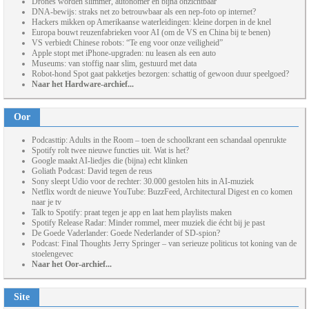
Drones worden slimmer, autonomer én bijna onzichtbaar
DNA-bewijs: straks net zo betrouwbaar als een nep-foto op internet?
Hackers mikken op Amerikaanse waterleidingen: kleine dorpen in de knel
Europa bouwt reuzenfabrieken voor AI (om de VS en China bij te benen)
VS verbiedt Chinese robots: “Te eng voor onze veiligheid”
Apple stopt met iPhone-upgraden: nu leasen als een auto
Museums: van stoffig naar slim, gestuurd met data
Robot-hond Spot gaat pakketjes bezorgen: schattig of gewoon duur speelgoed?
Naar het Hardware-archief...
Oor
Podcasttip: Adults in the Room – toen de schoolkrant een schandaal openrukte
Spotify rolt twee nieuwe functies uit. Wat is het?
Google maakt AI-liedjes die (bijna) echt klinken
Goliath Podcast: David tegen de reus
Sony sleept Udio voor de rechter: 30.000 gestolen hits in AI-muziek
Netflix wordt de nieuwe YouTube: BuzzFeed, Architectural Digest en co komen
naar je tv
Talk to Spotify: praat tegen je app en laat hem playlists maken
Spotify Release Radar: Minder rommel, meer muziek die écht bij je past
De Goede Vaderlander: Goede Nederlander of SD-spion?
Podcast: Final Thoughts Jerry Springer – van serieuze politicus tot koning van de
stoelengevec
Naar het Oor-archief...
Site