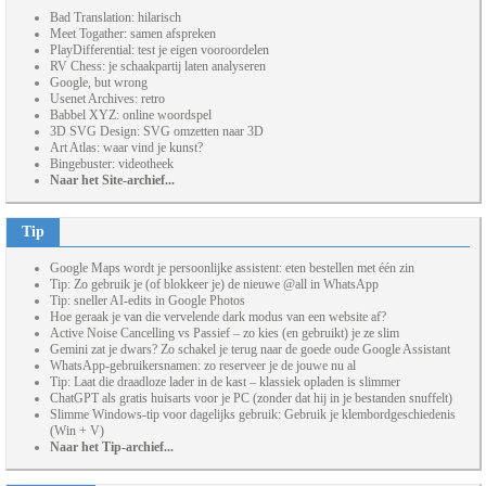
Bad Translation: hilarisch
Meet Togather: samen afspreken
PlayDifferential: test je eigen vooroordelen
RV Chess: je schaakpartij laten analyseren
Google, but wrong
Usenet Archives: retro
Babbel XYZ: online woordspel
3D SVG Design: SVG omzetten naar 3D
Art Atlas: waar vind je kunst?
Bingebuster: videotheek
Naar het Site-archief...
Tip
Google Maps wordt je persoonlijke assistent: eten bestellen met één zin
Tip: Zo gebruik je (of blokkeer je) de nieuwe @all in WhatsApp
Tip: sneller AI-edits in Google Photos
Hoe geraak je van die vervelende dark modus van een website af?
Active Noise Cancelling vs Passief – zo kies (en gebruikt) je ze slim
Gemini zat je dwars? Zo schakel je terug naar de goede oude Google Assistant
WhatsApp-gebruikersnamen: zo reserveer je de jouwe nu al
Tip: Laat die draadloze lader in de kast – klassiek opladen is slimmer
ChatGPT als gratis huisarts voor je PC (zonder dat hij in je bestanden snuffelt)
Slimme Windows-tip voor dagelijks gebruik: Gebruik je klembordgeschiedenis
(Win + V)
Naar het Tip-archief...