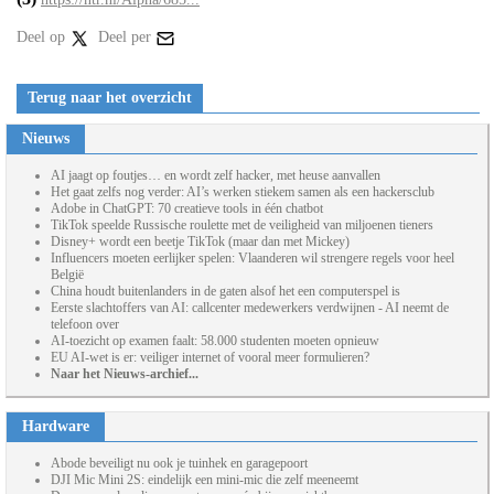
Deel op
Deel per
Terug naar het overzicht
Nieuws
AI jaagt op foutjes… en wordt zelf hacker, met heuse aanvallen
Het gaat zelfs nog verder: AI’s werken stiekem samen als een hackersclub
Adobe in ChatGPT: 70 creatieve tools in één chatbot
TikTok speelde Russische roulette met de veiligheid van miljoenen tieners
Disney+ wordt een beetje TikTok (maar dan met Mickey)
Influencers moeten eerlijker spelen: Vlaanderen wil strengere regels voor heel
België
China houdt buitenlanders in de gaten alsof het een computerspel is
Eerste slachtoffers van AI: callcenter medewerkers verdwijnen - AI neemt de
telefoon over
AI-toezicht op examen faalt: 58.000 studenten moeten opnieuw
EU AI-wet is er: veiliger internet of vooral meer formulieren?
Naar het Nieuws-archief...
Hardware
Abode beveiligt nu ook je tuinhek en garagepoort
DJI Mic Mini 2S: eindelijk een mini-mic die zelf meeneemt