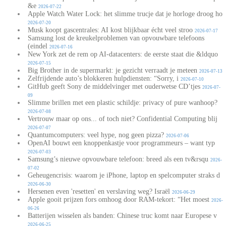
&e
2026-07-22
Apple Watch Water Lock: het slimme trucje dat je horloge droog ho
2026-07-20
Musk koopt gascentrales: AI kost blijkbaar écht veel stroo
2026-07-17
Samsung lost de kreukelproblemen van opvouwbare telefoons
(eindel
2026-07-16
New York zet de rem op AI-datacenters: de eerste staat die &ldquo
2026-07-15
Big Brother in de supermarkt: je gezicht verraadt je meteen
2026-07-13
Zelfrijdende auto’s blokkeren hulpdiensten: “Sorry, i
2026-07-10
GitHub geeft Sony de middelvinger met ouderwetse CD’tjes
2026-07-
09
Slimme brillen met een plastic schildje: privacy of pure wanhoop?
2026-07-08
Vertrouw maar op ons... of toch niet? Confidential Computing blij
2026-07-07
Quantumcomputers: veel hype, nog geen pizza?
2026-07-06
OpenAI bouwt een knoppenkastje voor programmeurs – want typ
2026-07-03
Samsung’s nieuwe opvouwbare telefoon: breed als een tv&rsqu
2026-
07-02
Geheugencrisis: waarom je iPhone, laptop en spelcomputer straks d
2026-06-30
Hersenen even 'resetten' en verslaving weg? Israël
2026-06-29
Apple gooit prijzen fors omhoog door RAM-tekort: “Het moest
2026-
06-26
Batterijen wisselen als banden: Chinese truc komt naar Europese v
2026-06-25