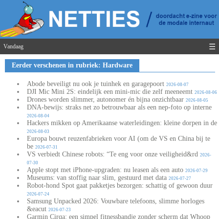
☰
Vandaag
Eerder verschenen in rubriek: Hardware
Abode beveiligt nu ook je tuinhek en garagepoort
2026-08-07
DJI Mic Mini 2S: eindelijk een mini-mic die zelf meeneemt
2026-08-06
Drones worden slimmer, autonomer én bijna onzichtbaar
2026-08-05
DNA-bewijs: straks net zo betrouwbaar als een nep-foto op interne
2026-08-04
Hackers mikken op Amerikaanse waterleidingen: kleine dorpen in de
2026-08-03
Europa bouwt reuzenfabrieken voor AI (om de VS en China bij te
be
2026-07-31
VS verbiedt Chinese robots: “Te eng voor onze veiligheid&rd
2026-
07-30
Apple stopt met iPhone-upgraden: nu leasen als een auto
2026-07-29
Museums: van stoffig naar slim, gestuurd met data
2026-07-27
Robot-hond Spot gaat pakketjes bezorgen: schattig of gewoon duur
2026-07-24
Samsung Unpacked 2026: Vouwbare telefoons, slimme horloges
&eacut
2026-07-23
Garmin Cirqa: een simpel fitnessbandje zonder scherm dat Whoop