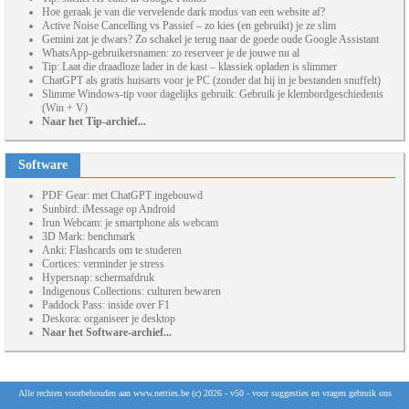
Hoe geraak je van die vervelende dark modus van een website af?
Active Noise Cancelling vs Passief – zo kies (en gebruikt) je ze slim
Gemini zat je dwars? Zo schakel je terug naar de goede oude Google Assistant
WhatsApp-gebruikersnamen: zo reserveer je de jouwe nu al
Tip: Laat die draadloze lader in de kast – klassiek opladen is slimmer
ChatGPT als gratis huisarts voor je PC (zonder dat hij in je bestanden snuffelt)
Slimme Windows-tip voor dagelijks gebruik: Gebruik je klembordgeschiedenis
(Win + V)
Naar het Tip-archief...
Software
PDF Gear: met ChatGPT ingebouwd
Sunbird: iMessage op Android
Irun Webcam: je smartphone als webcam
3D Mark: benchmark
Anki: Flashcards om te studeren
Cortices: verminder je stress
Hypersnap: schermafdruk
Indigenous Collections: culturen bewaren
Paddock Pass: inside over F1
Deskora: organiseer je desktop
Naar het Software-archief...
Alle rechten voorbehouden aan www.netties.be (c) 2026 - v50 - voor suggesties en vragen gebruik ons