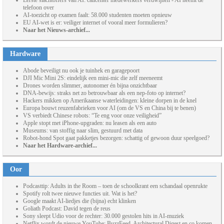
Eerste slachtoffers van AI: callcenter medewerkers verdwijnen - AI neemt de
telefoon over
AI-toezicht op examen faalt: 58.000 studenten moeten opnieuw
EU AI-wet is er: veiliger internet of vooral meer formulieren?
Naar het Nieuws-archief...
Hardware
Abode beveiligt nu ook je tuinhek en garagepoort
DJI Mic Mini 2S: eindelijk een mini-mic die zelf meeneemt
Drones worden slimmer, autonomer én bijna onzichtbaar
DNA-bewijs: straks net zo betrouwbaar als een nep-foto op internet?
Hackers mikken op Amerikaanse waterleidingen: kleine dorpen in de knel
Europa bouwt reuzenfabrieken voor AI (om de VS en China bij te benen)
VS verbiedt Chinese robots: “Te eng voor onze veiligheid”
Apple stopt met iPhone-upgraden: nu leasen als een auto
Museums: van stoffig naar slim, gestuurd met data
Robot-hond Spot gaat pakketjes bezorgen: schattig of gewoon duur speelgoed?
Naar het Hardware-archief...
Oor
Podcasttip: Adults in the Room – toen de schoolkrant een schandaal openrukte
Spotify rolt twee nieuwe functies uit. Wat is het?
Google maakt AI-liedjes die (bijna) echt klinken
Goliath Podcast: David tegen de reus
Sony sleept Udio voor de rechter: 30.000 gestolen hits in AI-muziek
Netflix wordt de nieuwe YouTube: BuzzFeed, Architectural Digest en co komen