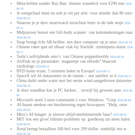
Meta-brillen zonder Ray-Ban: slimme zonnebril voor €299 met
2026-
06-24
Je weegschaal meet nu ook je vet per arm: voor minder dan 80 euro
2026-06-23
Waarom je je dure smartwatch misschien beter in de lade stopt
2026-
06-22
Midjourney bouwt een full-body scanner: van kattentekeningen naar
2026-06-19
Snap brengt écht AR-brillen: een dure computer op je neus
2026-06-18
Chinese raket spat uit elkaar vlak bij Starlink: ruimtepuin-alarm
2026-
06-17
Tesla’s zelfrijdende auto’s: van Chinese poppenhoofde
2026-06-16
AirPods en je pacemaker: magneetje van ellende? Waarom
cardiologe
2026-06-15
BYD komt eraan: 5 minuten laden in Europa!
2026-06-12
SpaceX wil AI-datacenters in de ruimte – een satelliet zo b
2026-06-11
China duikt onder water met het eerste wind-aangedreven datacente
2026-06-10
Je dure soundbar kan je PC hacken… terwijl hij gewoon aans
2026-06-
09
Microsoft steelt Linux-commando’s voor Windows: “Grep
2026-06-08
AI-bazen smeken om bescherming tegen biowapens: “Help, onze
2026-06-04
Meta’s AI-hanger: je nieuwe altijd-meeluisterende baas?
2026-06-02
MIT lost een groot lithium-probleem op: goedkoop uit steen halen
2026-06-01
Xreal brengt betaalbare AR-bril voor 299 dollar: eindelijk iets w
2026-05-28