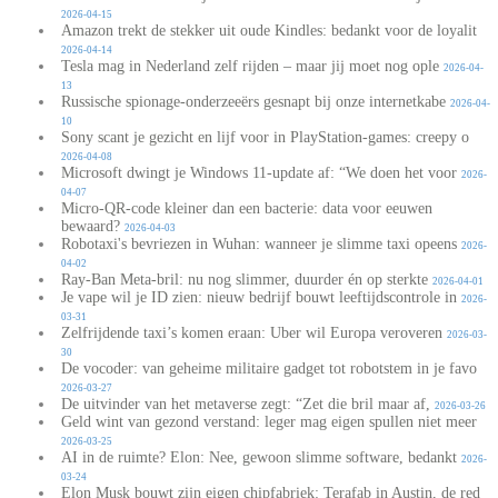
2026-04-15
Amazon trekt de stekker uit oude Kindles: bedankt voor de loyalit
2026-04-14
Tesla mag in Nederland zelf rijden – maar jij moet nog ople
2026-04-
13
Russische spionage-onderzeeërs gesnapt bij onze internetkabe
2026-04-
10
Sony scant je gezicht en lijf voor in PlayStation-games: creepy o
2026-04-08
Microsoft dwingt je Windows 11-update af: “We doen het voor
2026-
04-07
Micro-QR-code kleiner dan een bacterie: data voor eeuwen
bewaard?
2026-04-03
Robotaxi's bevriezen in Wuhan: wanneer je slimme taxi opeens
2026-
04-02
Ray-Ban Meta-bril: nu nog slimmer, duurder én op sterkte
2026-04-01
Je vape wil je ID zien: nieuw bedrijf bouwt leeftijdscontrole in
2026-
03-31
Zelfrijdende taxi’s komen eraan: Uber wil Europa veroveren
2026-03-
30
De vocoder: van geheime militaire gadget tot robotstem in je favo
2026-03-27
De uitvinder van het metaverse zegt: “Zet die bril maar af,
2026-03-26
Geld wint van gezond verstand: leger mag eigen spullen niet meer
2026-03-25
AI in de ruimte? Elon: Nee, gewoon slimme software, bedankt
2026-
03-24
Elon Musk bouwt zijn eigen chipfabriek: Terafab in Austin, de red