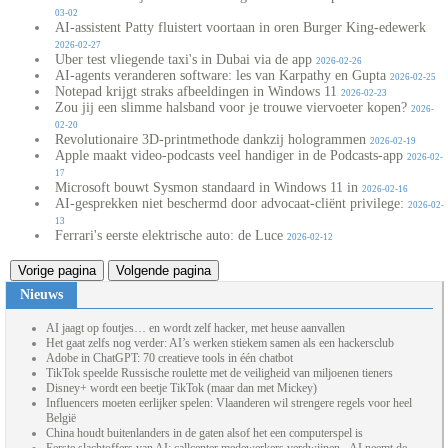
03-02
AI-assistent Patty fluistert voortaan in oren Burger King-edewerk
2026-02-27
Uber test vliegende taxi's in Dubai via de app
2026-02-26
AI-agents veranderen software: les van Karpathy en Gupta
2026-02-25
Notepad krijgt straks afbeeldingen in Windows 11
2026-02-23
Zou jij een slimme halsband voor je trouwe viervoeter kopen?
2026-
02-20
Revolutionaire 3D-printmethode dankzij hologrammen
2026-02-19
Apple maakt video-podcasts veel handiger in de Podcasts-app
2026-02-
17
Microsoft bouwt Sysmon standaard in Windows 11 in
2026-02-16
AI-gesprekken niet beschermd door advocaat-cliënt privilege:
2026-02-
13
Ferrari's eerste elektrische auto: de Luce
2026-02-12
Vorige pagina
Volgende pagina
Nieuws
AI jaagt op foutjes… en wordt zelf hacker, met heuse aanvallen
Het gaat zelfs nog verder: AI’s werken stiekem samen als een hackersclub
Adobe in ChatGPT: 70 creatieve tools in één chatbot
TikTok speelde Russische roulette met de veiligheid van miljoenen tieners
Disney+ wordt een beetje TikTok (maar dan met Mickey)
Influencers moeten eerlijker spelen: Vlaanderen wil strengere regels voor heel
België
China houdt buitenlanders in de gaten alsof het een computerspel is