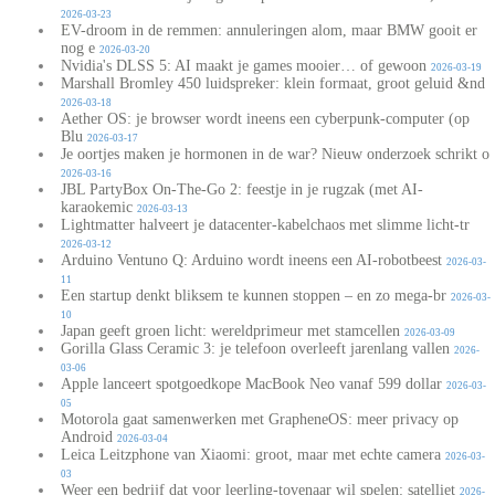
2026-03-23
EV-droom in de remmen: annuleringen alom, maar BMW gooit er
nog e
2026-03-20
Nvidia's DLSS 5: AI maakt je games mooier… of gewoon
2026-03-19
Marshall Bromley 450 luidspreker: klein formaat, groot geluid &nd
2026-03-18
Aether OS: je browser wordt ineens een cyberpunk-computer (op
Blu
2026-03-17
Je oortjes maken je hormonen in de war? Nieuw onderzoek schrikt o
2026-03-16
JBL PartyBox On-The-Go 2: feestje in je rugzak (met AI-
karaokemic
2026-03-13
Lightmatter halveert je datacenter-kabelchaos met slimme licht-tr
2026-03-12
Arduino Ventuno Q: Arduino wordt ineens een AI-robotbeest
2026-03-
11
Een startup denkt bliksem te kunnen stoppen – en zo mega-br
2026-03-
10
Japan geeft groen licht: wereldprimeur met stamcellen
2026-03-09
Gorilla Glass Ceramic 3: je telefoon overleeft jarenlang vallen
2026-
03-06
Apple lanceert spotgoedkope MacBook Neo vanaf 599 dollar
2026-03-
05
Motorola gaat samenwerken met GrapheneOS: meer privacy op
Android
2026-03-04
Leica Leitzphone van Xiaomi: groot, maar met echte camera
2026-03-
03
Weer een bedrijf dat voor leerling-tovenaar wil spelen: satelliet
2026-