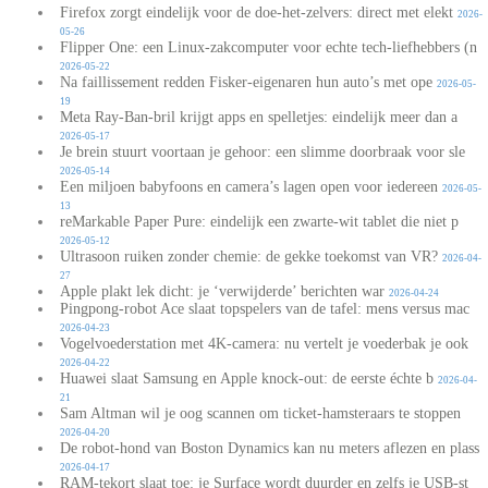
Firefox zorgt eindelijk voor de doe-het-zelvers: direct met elekt
2026-
05-26
Flipper One: een Linux-zakcomputer voor echte tech-liefhebbers (n
2026-05-22
Na faillissement redden Fisker-eigenaren hun auto’s met ope
2026-05-
19
Meta Ray-Ban-bril krijgt apps en spelletjes: eindelijk meer dan a
2026-05-17
Je brein stuurt voortaan je gehoor: een slimme doorbraak voor sle
2026-05-14
Een miljoen babyfoons en camera’s lagen open voor iedereen
2026-05-
13
reMarkable Paper Pure: eindelijk een zwarte-wit tablet die niet p
2026-05-12
Ultrasoon ruiken zonder chemie: de gekke toekomst van VR?
2026-04-
27
Apple plakt lek dicht: je ‘verwijderde’ berichten war
2026-04-24
Pingpong-robot Ace slaat topspelers van de tafel: mens versus mac
2026-04-23
Vogelvoederstation met 4K-camera: nu vertelt je voederbak je ook
2026-04-22
Huawei slaat Samsung en Apple knock-out: de eerste échte b
2026-04-
21
Sam Altman wil je oog scannen om ticket-hamsteraars te stoppen
2026-04-20
De robot-hond van Boston Dynamics kan nu meters aflezen en plass
2026-04-17
RAM-tekort slaat toe: je Surface wordt duurder en zelfs je USB-st