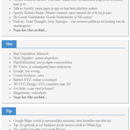
naar je tv
Talk to Spotify: praat tegen je app en laat hem playlists maken
Spotify Release Radar: Minder rommel, meer muziek die écht bij je past
De Goede Vaderlander: Goede Nederlander of SD-spion?
Podcast: Final Thoughts Jerry Springer – van serieuze politicus tot koning van de
stoelengevec
Naar het Oor-archief...
Site
Bad Translation: hilarisch
Meet Togather: samen afspreken
PlayDifferential: test je eigen vooroordelen
RV Chess: je schaakpartij laten analyseren
Google, but wrong
Usenet Archives: retro
Babbel XYZ: online woordspel
3D SVG Design: SVG omzetten naar 3D
Art Atlas: waar vind je kunst?
Bingebuster: videotheek
Naar het Site-archief...
Tip
Google Maps wordt je persoonlijke assistent: eten bestellen met één zin
Tip: Zo gebruik je (of blokkeer je) de nieuwe @all in WhatsApp
Tip: sneller AI-edits in Google Photos