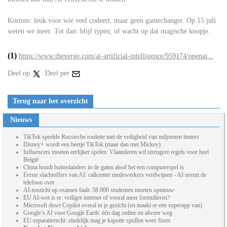
Kortom: leuk voor wie veel codeert, maar geen gamechanger. Op 15 juli
weten we meer. Tot dan: blijf typen, of wacht op dat magische knopje.
(1)
https://www.theverge.com/ai-artificial-intelligence/959174/openai...
Deel op
Deel per
Terug naar het overzicht
Nieuws
TikTok speelde Russische roulette met de veiligheid van miljoenen tieners
Disney+ wordt een beetje TikTok (maar dan met Mickey)
Influencers moeten eerlijker spelen: Vlaanderen wil strengere regels voor heel
België
China houdt buitenlanders in de gaten alsof het een computerspel is
Eerste slachtoffers van AI: callcenter medewerkers verdwijnen - AI neemt de
telefoon over
AI-toezicht op examen faalt: 58.000 studenten moeten opnieuw
EU AI-wet is er: veiliger internet of vooral meer formulieren?
Microsoft duwt Copilot overal in je gezicht (en maakt er een superapp van)
Google’s AI voor Google Earth: één dag online en alweer weg
EU-reparatierecht: eindelijk mag je kapotte spullen weer fixen