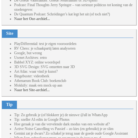
De Goede Vaderlander: Goede Nederlander of SD-spion?
Podcast: Final Thoughts Jerry Springer – van serieuze politicus tot koning van de
stoelengevec
De Quantum Podcast: Schrödinger’s kat legt het uit (of toch niet?)
Naar het Oor-archief...
Site
PlayDifferential: test je eigen vooroordelen
RV Chess: je schaakpartij laten analyseren
Google, but wrong
Usenet Archives: retro
Babbel XYZ: online woordspel
3D SVG Design: SVG omzetten naar 3D
Art Atlas: waar vind je kunst?
Bingebuster: videotheek
Athenaeum Book Club: boekenclub
Mokkify: maak een mock-up aan
Naar het Site-archief...
Tip
Tip: Zo gebruik je (of blokkeer je) de nieuwe @all in WhatsApp
Tip: sneller AI-edits in Google Photos
Hoe geraak je van die vervelende dark modus van een website af?
Active Noise Cancelling vs Passief – zo kies (en gebruikt) je ze slim
Gemini zat je dwars? Zo schakel je terug naar de goede oude Google Assistant