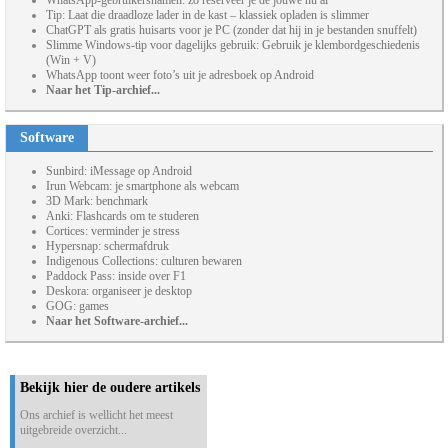
WhatsApp-gebruikersnamen: zo reserveer je de jouwe nu al
Tip: Laat die draadloze lader in de kast – klassiek opladen is slimmer
ChatGPT als gratis huisarts voor je PC (zonder dat hij in je bestanden snuffelt)
Slimme Windows-tip voor dagelijks gebruik: Gebruik je klembordgeschiedenis
(Win + V)
WhatsApp toont weer foto’s uit je adresboek op Android
Naar het Tip-archief...
Software
Sunbird: iMessage op Android
Irun Webcam: je smartphone als webcam
3D Mark: benchmark
Anki: Flashcards om te studeren
Cortices: verminder je stress
Hypersnap: schermafdruk
Indigenous Collections: culturen bewaren
Paddock Pass: inside over F1
Deskora: organiseer je desktop
GOG: games
Naar het Software-archief...
Bekijk hier de oudere artikels
Ons archief is wellicht het meest
uitgebreide overzicht...