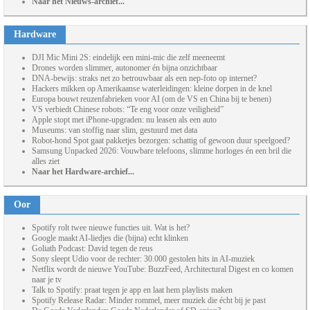
Naar het Nieuws-archief...
Hardware
DJI Mic Mini 2S: eindelijk een mini-mic die zelf meeneemt
Drones worden slimmer, autonomer én bijna onzichtbaar
DNA-bewijs: straks net zo betrouwbaar als een nep-foto op internet?
Hackers mikken op Amerikaanse waterleidingen: kleine dorpen in de knel
Europa bouwt reuzenfabrieken voor AI (om de VS en China bij te benen)
VS verbiedt Chinese robots: “Te eng voor onze veiligheid”
Apple stopt met iPhone-upgraden: nu leasen als een auto
Museums: van stoffig naar slim, gestuurd met data
Robot-hond Spot gaat pakketjes bezorgen: schattig of gewoon duur speelgoed?
Samsung Unpacked 2026: Vouwbare telefoons, slimme horloges én een bril die
alles ziet
Naar het Hardware-archief...
Oor
Spotify rolt twee nieuwe functies uit. Wat is het?
Google maakt AI-liedjes die (bijna) echt klinken
Goliath Podcast: David tegen de reus
Sony sleept Udio voor de rechter: 30.000 gestolen hits in AI-muziek
Netflix wordt de nieuwe YouTube: BuzzFeed, Architectural Digest en co komen
naar je tv
Talk to Spotify: praat tegen je app en laat hem playlists maken
Spotify Release Radar: Minder rommel, meer muziek die écht bij je past