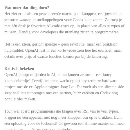
Wat moet dat ding doen?
Het ziet eruit als een geavanceerde macro-pad: knoppen, een joystick en
sensoren waarop je snelkoppelingen voor Codex kunt zetten. Zo roep je
met één druk je favoriete AI-code-trucs op, in plaats van alles te typen of
muizen. Handig voor developers die urenlang zitten te programmeren.
Het is een klein, gericht speeltje – geen revolutie, maar een praktisch
hulpmiddel. OpenAI laat in een korte video zien hoe het eruitziet, maar
details over prijs of exacte functies komen pas bij de lancering.
Kritisch bekeken
OpenAI pompt miljarden in AI, en nu komen ze met… een fancy
knoppenbordje? Terwijl iedereen wacht op dat mysterieuze hardware-
project met de ex-Apple-designer Jony Ive. Dit voelt als een slimme side-
step: snel iets uitbrengen met een partner, buzz creëren en Codex nog
populairder maken.
Toch wel apart: programmeurs die klagen over RSI van te veel typen,
krijgen nu een apparaat met nóg meer knoppen om op te drukken. Echt
een oplossing voor de toekomst! Of gewoon een slimme manier om meer
mensen aan hun AI-ecosysteem te binden.