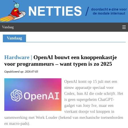
☰
Vandaag
Vandaag
Hardware |
OpenAI bouwt een knoppenkastje
voor programmeurs – want typen is zo 2025
Gepubliceerd op: 2026-07-03
OpenAI komt op 15 juli met een
nieuw apparaatje speciaal voor
Codex, hun AI die code schrijft. Het
is geen supergeheim ChatGPT-
gadget van Jony Ive, maar een
vierkant doosje vol knoppen in
samenwerking met Work Louder (bekend van mechanische toetsenborden
en macro-pads).