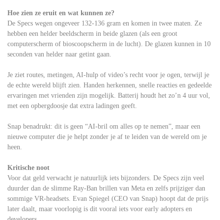
Hoe zien ze eruit en wat kunnen ze?
De Specs wegen ongeveer 132-136 gram en komen in twee maten. Ze
hebben een helder beeldscherm in beide glazen (als een groot
computerscherm of bioscoopscherm in de lucht). De glazen kunnen in 10
seconden van helder naar getint gaan.
Je ziet routes, metingen, AI-hulp of video’s recht voor je ogen, terwijl je
de echte wereld blijft zien. Handen herkennen, snelle reacties en gedeelde
ervaringen met vrienden zijn mogelijk. Batterij houdt het zo’n 4 uur vol,
met een opbergdoosje dat extra ladingen geeft.
Snap benadrukt: dit is geen “AI-bril om alles op te nemen”, maar een
nieuwe computer die je helpt zonder je af te leiden van de wereld om je
heen.
Kritische noot
Voor dat geld verwacht je natuurlijk iets bijzonders. De Specs zijn veel
duurder dan de slimme Ray-Ban brillen van Meta en zelfs prijziger dan
sommige VR-headsets. Evan Spiegel (CEO van Snap) hoopt dat de prijs
later daalt, maar voorlopig is dit vooral iets voor early adopters en
developers.