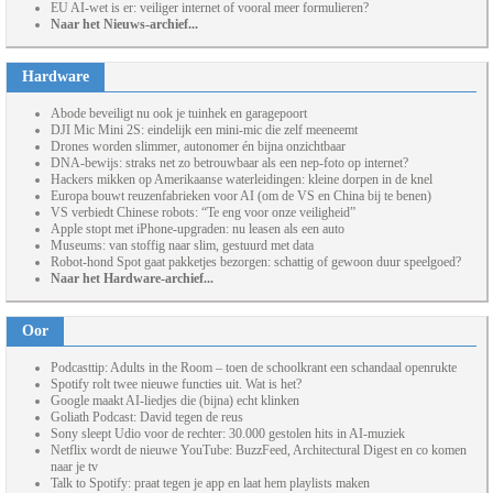
EU AI-wet is er: veiliger internet of vooral meer formulieren?
Naar het Nieuws-archief...
Hardware
Abode beveiligt nu ook je tuinhek en garagepoort
DJI Mic Mini 2S: eindelijk een mini-mic die zelf meeneemt
Drones worden slimmer, autonomer én bijna onzichtbaar
DNA-bewijs: straks net zo betrouwbaar als een nep-foto op internet?
Hackers mikken op Amerikaanse waterleidingen: kleine dorpen in de knel
Europa bouwt reuzenfabrieken voor AI (om de VS en China bij te benen)
VS verbiedt Chinese robots: “Te eng voor onze veiligheid”
Apple stopt met iPhone-upgraden: nu leasen als een auto
Museums: van stoffig naar slim, gestuurd met data
Robot-hond Spot gaat pakketjes bezorgen: schattig of gewoon duur speelgoed?
Naar het Hardware-archief...
Oor
Podcasttip: Adults in the Room – toen de schoolkrant een schandaal openrukte
Spotify rolt twee nieuwe functies uit. Wat is het?
Google maakt AI-liedjes die (bijna) echt klinken
Goliath Podcast: David tegen de reus
Sony sleept Udio voor de rechter: 30.000 gestolen hits in AI-muziek
Netflix wordt de nieuwe YouTube: BuzzFeed, Architectural Digest en co komen
naar je tv
Talk to Spotify: praat tegen je app en laat hem playlists maken