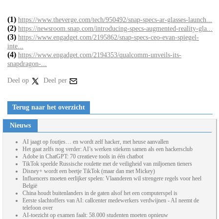
(1)
https://www.theverge.com/tech/950492/snap-specs-ar-glasses-launch...
(2)
https://newsroom.snap.com/introducing-specs-augmented-reality-gla...
(3)
https://www.engadget.com/2195862/snap-specs-ceo-evan-spiegel-
inte...
(4)
https://www.engadget.com/2194353/qualcomm-unveils-its-
snapdragon-...
Deel op
Deel per
Terug naar het overzicht
Nieuws
AI jaagt op foutjes… en wordt zelf hacker, met heuse aanvallen
Het gaat zelfs nog verder: AI’s werken stiekem samen als een hackersclub
Adobe in ChatGPT: 70 creatieve tools in één chatbot
TikTok speelde Russische roulette met de veiligheid van miljoenen tieners
Disney+ wordt een beetje TikTok (maar dan met Mickey)
Influencers moeten eerlijker spelen: Vlaanderen wil strengere regels voor heel
België
China houdt buitenlanders in de gaten alsof het een computerspel is
Eerste slachtoffers van AI: callcenter medewerkers verdwijnen - AI neemt de
telefoon over
AI-toezicht op examen faalt: 58.000 studenten moeten opnieuw