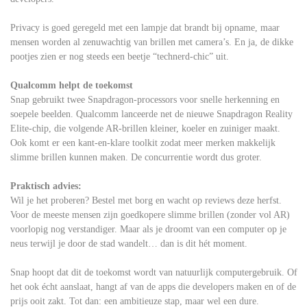
Privacy is goed geregeld met een lampje dat brandt bij opname, maar
mensen worden al zenuwachtig van brillen met camera’s. En ja, de dikke
pootjes zien er nog steeds een beetje “technerd-chic” uit.
Qualcomm helpt de toekomst
Snap gebruikt twee Snapdragon-processors voor snelle herkenning en
soepele beelden. Qualcomm lanceerde net de nieuwe Snapdragon Reality
Elite-chip, die volgende AR-brillen kleiner, koeler en zuiniger maakt.
Ook komt er een kant-en-klare toolkit zodat meer merken makkelijk
slimme brillen kunnen maken. De concurrentie wordt dus groter.
Praktisch advies:
Wil je het proberen? Bestel met borg en wacht op reviews deze herfst.
Voor de meeste mensen zijn goedkopere slimme brillen (zonder vol AR)
voorlopig nog verstandiger. Maar als je droomt van een computer op je
neus terwijl je door de stad wandelt… dan is dit hét moment.
Snap hoopt dat dit de toekomst wordt van natuurlijk computergebruik. Of
het ook écht aanslaat, hangt af van de apps die developers maken en of de
prijs ooit zakt. Tot dan: een ambitieuze stap, maar wel een dure.