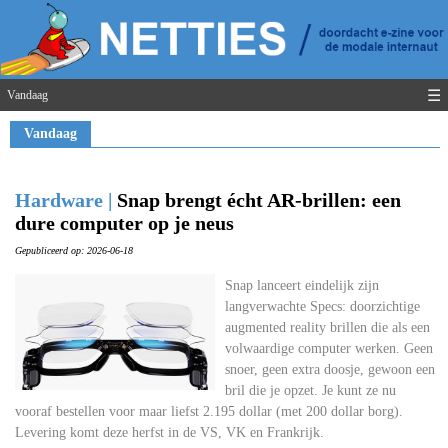
☰
Vandaag
Vandaag
Hardware |
Snap brengt écht AR-brillen: een
dure computer op je neus
Gepubliceerd op: 2026-06-18
Snap lanceert eindelijk zijn
langverwachte Specs: doorzichtige
augmented reality brillen die als een
volwaardige computer werken. Geen
snoer, geen extra doosje, gewoon een
bril die je opzet. Je kunt ze nu
vooraf bestellen voor maar liefst 2.195 dollar (met 200 dollar borg).
Levering komt deze herfst in de VS, VK en Frankrijk.