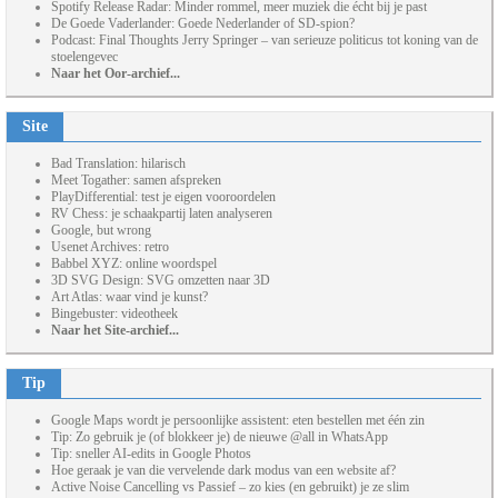
Spotify Release Radar: Minder rommel, meer muziek die écht bij je past
De Goede Vaderlander: Goede Nederlander of SD-spion?
Podcast: Final Thoughts Jerry Springer – van serieuze politicus tot koning van de
stoelengevec
Naar het Oor-archief...
Site
Bad Translation: hilarisch
Meet Togather: samen afspreken
PlayDifferential: test je eigen vooroordelen
RV Chess: je schaakpartij laten analyseren
Google, but wrong
Usenet Archives: retro
Babbel XYZ: online woordspel
3D SVG Design: SVG omzetten naar 3D
Art Atlas: waar vind je kunst?
Bingebuster: videotheek
Naar het Site-archief...
Tip
Google Maps wordt je persoonlijke assistent: eten bestellen met één zin
Tip: Zo gebruik je (of blokkeer je) de nieuwe @all in WhatsApp
Tip: sneller AI-edits in Google Photos
Hoe geraak je van die vervelende dark modus van een website af?
Active Noise Cancelling vs Passief – zo kies (en gebruikt) je ze slim