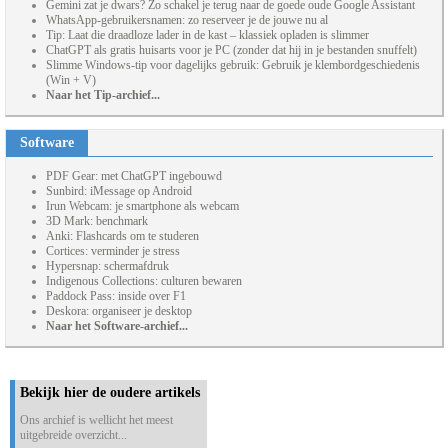
Gemini zat je dwars? Zo schakel je terug naar de goede oude Google Assistant
WhatsApp-gebruikersnamen: zo reserveer je de jouwe nu al
Tip: Laat die draadloze lader in de kast – klassiek opladen is slimmer
ChatGPT als gratis huisarts voor je PC (zonder dat hij in je bestanden snuffelt)
Slimme Windows-tip voor dagelijks gebruik: Gebruik je klembordgeschiedenis
(Win + V)
Naar het Tip-archief...
Software
PDF Gear: met ChatGPT ingebouwd
Sunbird: iMessage op Android
Irun Webcam: je smartphone als webcam
3D Mark: benchmark
Anki: Flashcards om te studeren
Cortices: verminder je stress
Hypersnap: schermafdruk
Indigenous Collections: culturen bewaren
Paddock Pass: inside over F1
Deskora: organiseer je desktop
Naar het Software-archief...
Bekijk hier de oudere artikels
Ons archief is wellicht het meest
uitgebreide overzicht...