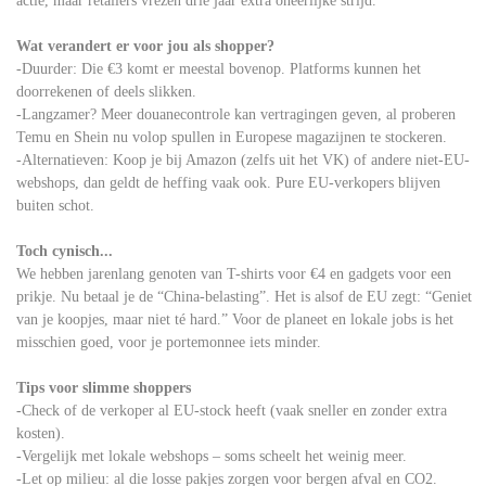
actie, maar retailers vrezen drie jaar extra oneerlijke strijd.
Wat verandert er voor jou als shopper?
-Duurder: Die €3 komt er meestal bovenop. Platforms kunnen het
doorrekenen of deels slikken.
-Langzamer? Meer douanecontrole kan vertragingen geven, al proberen
Temu en Shein nu volop spullen in Europese magazijnen te stockeren.
-Alternatieven: Koop je bij Amazon (zelfs uit het VK) of andere niet-EU-
webshops, dan geldt de heffing vaak ook. Pure EU-verkopers blijven
buiten schot.
Toch cynisch...
We hebben jarenlang genoten van T-shirts voor €4 en gadgets voor een
prikje. Nu betaal je de “China-belasting”. Het is alsof de EU zegt: “Geniet
van je koopjes, maar niet té hard.” Voor de planeet en lokale jobs is het
misschien goed, voor je portemonnee iets minder.
Tips voor slimme shoppers
-Check of de verkoper al EU-stock heeft (vaak sneller en zonder extra
kosten).
-Vergelijk met lokale webshops – soms scheelt het weinig meer.
-Let op milieu: al die losse pakjes zorgen voor bergen afval en CO2.