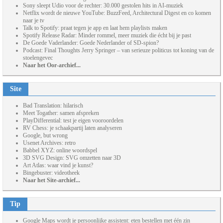
Sony sleept Udio voor de rechter: 30.000 gestolen hits in AI-muziek
Netflix wordt de nieuwe YouTube: BuzzFeed, Architectural Digest en co komen
naar je tv
Talk to Spotify: praat tegen je app en laat hem playlists maken
Spotify Release Radar: Minder rommel, meer muziek die écht bij je past
De Goede Vaderlander: Goede Nederlander of SD-spion?
Podcast: Final Thoughts Jerry Springer – van serieuze politicus tot koning van de
stoelengevec
Naar het Oor-archief...
Site
Bad Translation: hilarisch
Meet Togather: samen afspreken
PlayDifferential: test je eigen vooroordelen
RV Chess: je schaakpartij laten analyseren
Google, but wrong
Usenet Archives: retro
Babbel XYZ: online woordspel
3D SVG Design: SVG omzetten naar 3D
Art Atlas: waar vind je kunst?
Bingebuster: videotheek
Naar het Site-archief...
Tip
Google Maps wordt je persoonlijke assistent: eten bestellen met één zin