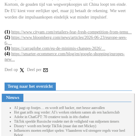
Kortom, de gouden tijd van wegwerpkoopjes uit China loopt ten einde.
De EU kiest voor eerlijker spel, maar jij betaalt de rekening. Wie weet
worden die impulsaankopen eindelijk wat minder impulsief.
(1)
https://www.cityam.com/retailers-fear-fresh-competition-from-temu...
(2)
https://www.bloomberg.com/news/articles/2026-06-23/europe-sees-
6-...
(3)
https://carraglobe.com/eu-de-minimis-changes-2026/...
(4)
https://smarter-ecommerce.com/blog/en/google-shopping/europes-
new...
Deel op
Deel per
Terug naar het overzicht
Nieuws
AI jaagt op foutjes… en wordt zelf hacker, met heuse aanvallen
Het gaat zelfs nog verder: AI’s werken stiekem samen als een hackersclub
Adobe in ChatGPT: 70 creatieve tools in één chatbot
TikTok speelde Russische roulette met de veiligheid van miljoenen tieners
Disney+ wordt een beetje TikTok (maar dan met Mickey)
Influencers moeten eerlijker spelen: Vlaanderen wil strengere regels voor heel
België