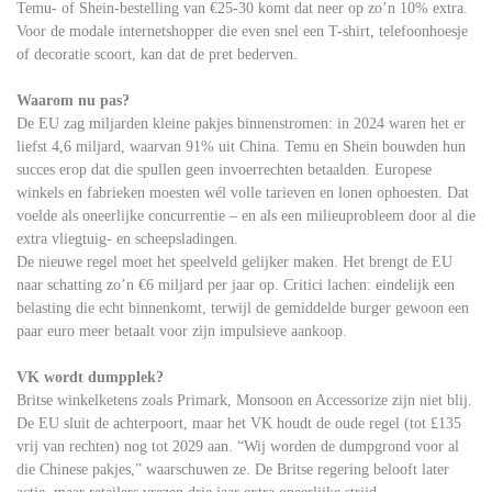
Temu- of Shein-bestelling van €25-30 komt dat neer op zo’n 10% extra.
Voor de modale internetshopper die even snel een T-shirt, telefoonhoesje
of decoratie scoort, kan dat de pret bederven.
Waarom nu pas?
De EU zag miljarden kleine pakjes binnenstromen: in 2024 waren het er
liefst 4,6 miljard, waarvan 91% uit China. Temu en Shein bouwden hun
succes erop dat die spullen geen invoerrechten betaalden. Europese
winkels en fabrieken moesten wél volle tarieven en lonen ophoesten. Dat
voelde als oneerlijke concurrentie – en als een milieuprobleem door al die
extra vliegtuig- en scheepsladingen.
De nieuwe regel moet het speelveld gelijker maken. Het brengt de EU
naar schatting zo’n €6 miljard per jaar op. Critici lachen: eindelijk een
belasting die echt binnenkomt, terwijl de gemiddelde burger gewoon een
paar euro meer betaalt voor zijn impulsieve aankoop.
VK wordt dumpplek?
Britse winkelketens zoals Primark, Monsoon en Accessorize zijn niet blij.
De EU sluit de achterpoort, maar het VK houdt de oude regel (tot £135
vrij van rechten) nog tot 2029 aan. “Wij worden de dumpgrond voor al
die Chinese pakjes,” waarschuwen ze. De Britse regering belooft later