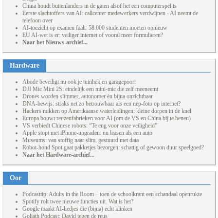
China houdt buitenlanders in de gaten alsof het een computerspel is
Eerste slachtoffers van AI: callcenter medewerkers verdwijnen - AI neemt de
telefoon over
AI-toezicht op examen faalt: 58.000 studenten moeten opnieuw
EU AI-wet is er: veiliger internet of vooral meer formulieren?
Naar het Nieuws-archief...
Hardware
Abode beveiligt nu ook je tuinhek en garagepoort
DJI Mic Mini 2S: eindelijk een mini-mic die zelf meeneemt
Drones worden slimmer, autonomer én bijna onzichtbaar
DNA-bewijs: straks net zo betrouwbaar als een nep-foto op internet?
Hackers mikken op Amerikaanse waterleidingen: kleine dorpen in de knel
Europa bouwt reuzenfabrieken voor AI (om de VS en China bij te benen)
VS verbiedt Chinese robots: “Te eng voor onze veiligheid”
Apple stopt met iPhone-upgraden: nu leasen als een auto
Museums: van stoffig naar slim, gestuurd met data
Robot-hond Spot gaat pakketjes bezorgen: schattig of gewoon duur speelgoed?
Naar het Hardware-archief...
Oor
Podcasttip: Adults in the Room – toen de schoolkrant een schandaal openrukte
Spotify rolt twee nieuwe functies uit. Wat is het?
Google maakt AI-liedjes die (bijna) echt klinken
Goliath Podcast: David tegen de reus