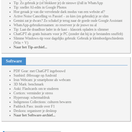
Tip: Zo gebruik je (of blokkeer je) de nieuwe @all in WhatsApp
Tip: sneller AI-edits in Google Photos
Hoe geraak je van die vervelende dark modus van een website af?
Active Noise Cancelling vs Passief – zo kies (en gebruikt) je ze slim
Gemini zat je dwars? Zo schakel je terug naar de goede oude Google Assistant
WhatsApp-gebruikersnamen: zo reserveer je de jouwe nu al
Tip: Laat die draadloze lader in de kast – klassiek opladen is slimmer
ChatGPT als gratis huisarts voor je PC (zonder dat hij in je bestanden snuffelt)
Slimme Windows-tip voor dagelijks gebruik: Gebruik je klembordgeschiedenis
(Win + V)
Naar het Tip-archief...
Software
PDF Gear: met ChatGPT ingebouwd
Sunbird: iMessage op Android
Irun Webcam: je smartphone als webcam
3D Mark: benchmark
Anki: Flashcards om te studeren
Cortices: verminder je stress
Hypersnap: schermafdruk
Indigenous Collections: culturen bewaren
Paddock Pass: inside over F1
Deskora: organiseer je desktop
Naar het Software-archief...