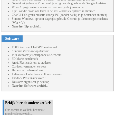
Gemini zat je dwars? Zo schakel je terug naar de goede oude Google Assistant
WhatsApp-gebruikersnamen: zo reserveer je de jouwe nu al
Tip: Laat die draadloze lader in de kast – klassiek opladen is slimmer
ChatGPT als gratis huisarts voor je PC (zonder dat hij in je bestanden snuffelt)
Slimme Windows-tip voor dagelijks gebruik: Gebruik je klembordgeschiedenis
(Win + V)
Naar het Tip-archief...
Software
PDF Gear: met ChatGPT ingebouwd
Sunbird: iMessage op Android
Irun Webcam: je smartphone als webcam
3D Mark: benchmark
Anki: Flashcards om te studeren
Cortices: verminder je stress
Hypersnap: schermafdruk
Indigenous Collections: culturen bewaren
Paddock Pass: inside over F1
Deskora: organiseer je desktop
Naar het Software-archief...
Bekijk hier de oudere artikels
Ons archief is wellicht het meest
uitgebreide overzicht...