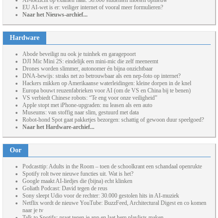
AI-toezicht op examen faalt: 58.000 studenten moeten opnieuw
EU AI-wet is er: veiliger internet of vooral meer formulieren?
Naar het Nieuws-archief...
Hardware
Abode beveiligt nu ook je tuinhek en garagepoort
DJI Mic Mini 2S: eindelijk een mini-mic die zelf meeneemt
Drones worden slimmer, autonomer én bijna onzichtbaar
DNA-bewijs: straks net zo betrouwbaar als een nep-foto op internet?
Hackers mikken op Amerikaanse waterleidingen: kleine dorpen in de knel
Europa bouwt reuzenfabrieken voor AI (om de VS en China bij te benen)
VS verbiedt Chinese robots: “Te eng voor onze veiligheid”
Apple stopt met iPhone-upgraden: nu leasen als een auto
Museums: van stoffig naar slim, gestuurd met data
Robot-hond Spot gaat pakketjes bezorgen: schattig of gewoon duur speelgoed?
Naar het Hardware-archief...
Oor
Podcasttip: Adults in the Room – toen de schoolkrant een schandaal openrukte
Spotify rolt twee nieuwe functies uit. Wat is het?
Google maakt AI-liedjes die (bijna) echt klinken
Goliath Podcast: David tegen de reus
Sony sleept Udio voor de rechter: 30.000 gestolen hits in AI-muziek
Netflix wordt de nieuwe YouTube: BuzzFeed, Architectural Digest en co komen
naar je tv
Talk to Spotify: praat tegen je app en laat hem playlists maken