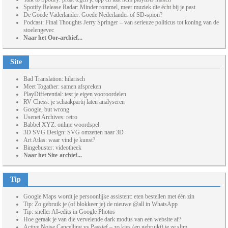
Spotify Release Radar: Minder rommel, meer muziek die écht bij je past
De Goede Vaderlander: Goede Nederlander of SD-spion?
Podcast: Final Thoughts Jerry Springer – van serieuze politicus tot koning van de
stoelengevec
Naar het Oor-archief...
Site
Bad Translation: hilarisch
Meet Togather: samen afspreken
PlayDifferential: test je eigen vooroordelen
RV Chess: je schaakpartij laten analyseren
Google, but wrong
Usenet Archives: retro
Babbel XYZ: online woordspel
3D SVG Design: SVG omzetten naar 3D
Art Atlas: waar vind je kunst?
Bingebuster: videotheek
Naar het Site-archief...
Tip
Google Maps wordt je persoonlijke assistent: eten bestellen met één zin
Tip: Zo gebruik je (of blokkeer je) de nieuwe @all in WhatsApp
Tip: sneller AI-edits in Google Photos
Hoe geraak je van die vervelende dark modus van een website af?
Active Noise Cancelling vs Passief – zo kies (en gebruikt) je ze slim