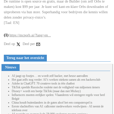
De runtime is open source en gratis, maar de Builder (om zelf Orbs te
maken) kost $99 per jaar. Je kunt wel kant-en-klare Orbs downloaden of
uitproberen via hun store. Superhandig voor bedrijven die kennis willen
delen zonder privacy-risico’s.
[Taal: EN]
(1)
https://mcporb.ai/?lang=en...
Deel op
Deel per
Terug naar het overzicht
Nieuws
AI jaagt op foutjes… en wordt zelf hacker, met heuse aanvallen
Het gaat zelfs nog verder: AI’s werken stiekem samen als een hackersclub
Adobe in ChatGPT: 70 creatieve tools in één chatbot
TikTok speelde Russische roulette met de veiligheid van miljoenen tieners
Disney+ wordt een beetje TikTok (maar dan met Mickey)
Influencers moeten eerlijker spelen: Vlaanderen wil strengere regels voor heel
België
China houdt buitenlanders in de gaten alsof het een computerspel is
Eerste slachtoffers van AI: callcenter medewerkers verdwijnen - AI neemt de
telefoon over