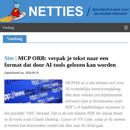
☰
Vandaag
Vandaag
Site |
MCP ORB: verpak je tekst naar een
format dat door AI tools gelezen kan worden
Gepubliceerd op: 2026-06-19
MCPOrb.ai is een slimme tool voor
AI-vriendelijke kennisverpakking.
Met deze website (en bijbehorende
software) kun je documenten zoals
PDF’s of handleidingen omzetten in
één portable “Orb”-bestand. Dat is als een slimme PDF die lokaal draait
in AI-tools zoals Claude Desktop, Cursor of VS Code, zodat je AI meteen
je kennis kan doorzoeken zonder dat data naar de cloud gaat.