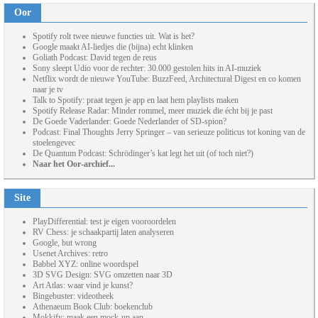
Oor
Spotify rolt twee nieuwe functies uit. Wat is het?
Google maakt AI-liedjes die (bijna) echt klinken
Goliath Podcast: David tegen de reus
Sony sleept Udio voor de rechter: 30.000 gestolen hits in AI-muziek
Netflix wordt de nieuwe YouTube: BuzzFeed, Architectural Digest en co komen
naar je tv
Talk to Spotify: praat tegen je app en laat hem playlists maken
Spotify Release Radar: Minder rommel, meer muziek die écht bij je past
De Goede Vaderlander: Goede Nederlander of SD-spion?
Podcast: Final Thoughts Jerry Springer – van serieuze politicus tot koning van de
stoelengevec
De Quantum Podcast: Schrödinger’s kat legt het uit (of toch niet?)
Naar het Oor-archief...
Site
PlayDifferential: test je eigen vooroordelen
RV Chess: je schaakpartij laten analyseren
Google, but wrong
Usenet Archives: retro
Babbel XYZ: online woordspel
3D SVG Design: SVG omzetten naar 3D
Art Atlas: waar vind je kunst?
Bingebuster: videotheek
Athenaeum Book Club: boekenclub
Mokkify: maak een mock-up aan