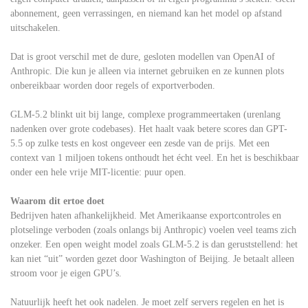
abonnement, geen verrassingen, en niemand kan het model op afstand
uitschakelen.
Dat is groot verschil met de dure, gesloten modellen van OpenAI of
Anthropic. Die kun je alleen via internet gebruiken en ze kunnen plots
onbereikbaar worden door regels of exportverboden.
GLM-5.2 blinkt uit bij lange, complexe programmeertaken (urenlang
nadenken over grote codebases). Het haalt vaak betere scores dan GPT-
5.5 op zulke tests en kost ongeveer een zesde van de prijs. Met een
context van 1 miljoen tokens onthoudt het écht veel. En het is beschikbaar
onder een hele vrije MIT-licentie: puur open.
Waarom dit ertoe doet
Bedrijven haten afhankelijkheid. Met Amerikaanse exportcontroles en
plotselinge verboden (zoals onlangs bij Anthropic) voelen veel teams zich
onzeker. Een open weight model zoals GLM-5.2 is dan geruststellend: het
kan niet “uit” worden gezet door Washington of Beijing. Je betaalt alleen
stroom voor je eigen GPU’s.
Natuurlijk heeft het ook nadelen. Je moet zelf servers regelen en het is