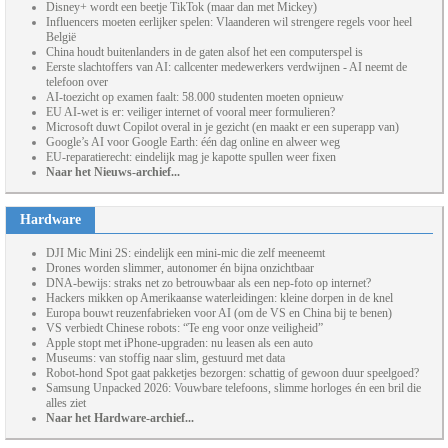
Disney+ wordt een beetje TikTok (maar dan met Mickey)
Influencers moeten eerlijker spelen: Vlaanderen wil strengere regels voor heel
België
China houdt buitenlanders in de gaten alsof het een computerspel is
Eerste slachtoffers van AI: callcenter medewerkers verdwijnen - AI neemt de
telefoon over
AI-toezicht op examen faalt: 58.000 studenten moeten opnieuw
EU AI-wet is er: veiliger internet of vooral meer formulieren?
Microsoft duwt Copilot overal in je gezicht (en maakt er een superapp van)
Google’s AI voor Google Earth: één dag online en alweer weg
EU-reparatierecht: eindelijk mag je kapotte spullen weer fixen
Naar het Nieuws-archief...
Hardware
DJI Mic Mini 2S: eindelijk een mini-mic die zelf meeneemt
Drones worden slimmer, autonomer én bijna onzichtbaar
DNA-bewijs: straks net zo betrouwbaar als een nep-foto op internet?
Hackers mikken op Amerikaanse waterleidingen: kleine dorpen in de knel
Europa bouwt reuzenfabrieken voor AI (om de VS en China bij te benen)
VS verbiedt Chinese robots: “Te eng voor onze veiligheid”
Apple stopt met iPhone-upgraden: nu leasen als een auto
Museums: van stoffig naar slim, gestuurd met data
Robot-hond Spot gaat pakketjes bezorgen: schattig of gewoon duur speelgoed?
Samsung Unpacked 2026: Vouwbare telefoons, slimme horloges én een bril die
alles ziet
Naar het Hardware-archief...