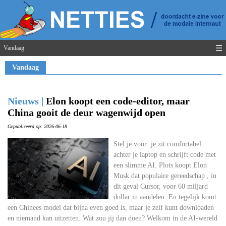
☰
Vandaag
Vandaag
Nieuws |
Elon koopt een code-editor, maar
China gooit de deur wagenwijd open
Gepubliceerd op: 2026-06-18
Stel je voor: je zit comfortabel
achter je laptop en schrijft code met
een slimme AI. Plots koopt Elon
Musk dat populaire gereedschap , in
dit geval Cursor, voor 60 miljard
dollar in aandelen. En tegelijk komt
een Chinees model dat bijna even goed is, maar je zelf kunt downloaden
en niemand kan uitzetten. Wat zou jij dan doen? Welkom in de AI-wereld