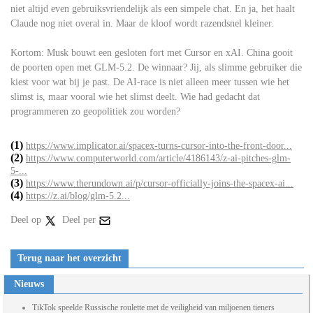
niet altijd even gebruiksvriendelijk als een simpele chat. En ja, het haalt
Claude nog niet overal in. Maar de kloof wordt razendsnel kleiner.
Kortom: Musk bouwt een gesloten fort met Cursor en xAI. China gooit
de poorten open met GLM-5.2. De winnaar? Jij, als slimme gebruiker die
kiest voor wat bij je past. De AI-race is niet alleen meer tussen wie het
slimst is, maar vooral wie het slimst deelt. Wie had gedacht dat
programmeren zo geopolitiek zou worden?
(1)
https://www.implicator.ai/spacex-turns-cursor-into-the-front-door...
(2)
https://www.computerworld.com/article/4186143/z-ai-pitches-glm-
5-...
(3)
https://www.therundown.ai/p/cursor-officially-joins-the-spacex-ai...
(4)
https://z.ai/blog/glm-5.2...
Deel op
Deel per
Terug naar het overzicht
Nieuws
TikTok speelde Russische roulette met de veiligheid van miljoenen tieners