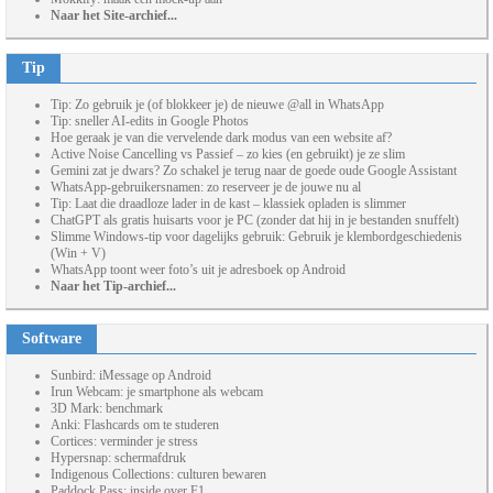
Naar het Site-archief...
Tip
Tip: Zo gebruik je (of blokkeer je) de nieuwe @all in WhatsApp
Tip: sneller AI-edits in Google Photos
Hoe geraak je van die vervelende dark modus van een website af?
Active Noise Cancelling vs Passief – zo kies (en gebruikt) je ze slim
Gemini zat je dwars? Zo schakel je terug naar de goede oude Google Assistant
WhatsApp-gebruikersnamen: zo reserveer je de jouwe nu al
Tip: Laat die draadloze lader in de kast – klassiek opladen is slimmer
ChatGPT als gratis huisarts voor je PC (zonder dat hij in je bestanden snuffelt)
Slimme Windows-tip voor dagelijks gebruik: Gebruik je klembordgeschiedenis
(Win + V)
WhatsApp toont weer foto’s uit je adresboek op Android
Naar het Tip-archief...
Software
Sunbird: iMessage op Android
Irun Webcam: je smartphone als webcam
3D Mark: benchmark
Anki: Flashcards om te studeren
Cortices: verminder je stress
Hypersnap: schermafdruk
Indigenous Collections: culturen bewaren
Paddock Pass: inside over F1