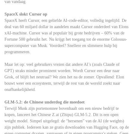
van vandaag.
SpaceX slokt Cursor op
SpaceX heeft Cursor, een geliefde AI-code-editor, volledig ingelijfd. De
deal van 60 miljard dollar in aandelen maakt Cursor onderdeel van Elons
xAI-machine. Cursor was al populair bij grote bedrijven – 60% van de
Fortune 500 gebruikt het. Nu krijgt het toegang tot de enorme Colossus-
supercomputer van Musk. Voordeel? Snellere en slimmere hulp bij
programmeren.
Maar let op: veel gebruikers vrezen dat andere AI’s (zoals Claude of
GPT) straks minder prominent worden. Wordt Cursor een deur naar
Grok, of blijft het neutraal? We zien het na de zomer. Opvallend: Elon
bouwt weer een ecosysteem, terwijl de rest van de wereld zoekt naar
onafhankelijkheid.
GLM-5.2: de Chinese underdog die meedoet
Terwijl Musk zijn portemonnee bovenhaalt om een nieuw bedrijf te
kopen, lanceert het Chinese Z.ai (Zhipu) GLM-5.2. Dit is een open
weight model. Simpel uitgelegd: de “hersenen” van de AI (de weights)
zijn publiek. Iedereen kan ze gratis downloaden van Hugging Face, op de
eigen computer draaien, aanpassen of in eigen programma’s steken. Geen