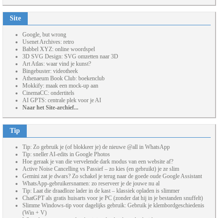
Site
Google, but wrong
Usenet Archives: retro
Babbel XYZ: online woordspel
3D SVG Design: SVG omzetten naar 3D
Art Atlas: waar vind je kunst?
Bingebuster: videotheek
Athenaeum Book Club: boekenclub
Mokkify: maak een mock-up aan
CinemaCC: ondertitels
AI GPTS: centrale plek voor je AI
Naar het Site-archief...
Tip
Tip: Zo gebruik je (of blokkeer je) de nieuwe @all in WhatsApp
Tip: sneller AI-edits in Google Photos
Hoe geraak je van die vervelende dark modus van een website af?
Active Noise Cancelling vs Passief – zo kies (en gebruikt) je ze slim
Gemini zat je dwars? Zo schakel je terug naar de goede oude Google Assistant
WhatsApp-gebruikersnamen: zo reserveer je de jouwe nu al
Tip: Laat die draadloze lader in de kast – klassiek opladen is slimmer
ChatGPT als gratis huisarts voor je PC (zonder dat hij in je bestanden snuffelt)
Slimme Windows-tip voor dagelijks gebruik: Gebruik je klembordgeschiedenis
(Win + V)