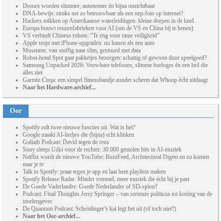
Drones worden slimmer, autonomer én bijna onzichtbaar
DNA-bewijs: straks net zo betrouwbaar als een nep-foto op internet?
Hackers mikken op Amerikaanse waterleidingen: kleine dorpen in de knel
Europa bouwt reuzenfabrieken voor AI (om de VS en China bij te benen)
VS verbiedt Chinese robots: “Te eng voor onze veiligheid”
Apple stopt met iPhone-upgraden: nu leasen als een auto
Museums: van stoffig naar slim, gestuurd met data
Robot-hond Spot gaat pakketjes bezorgen: schattig of gewoon duur speelgoed?
Samsung Unpacked 2026: Vouwbare telefoons, slimme horloges én een bril die
alles ziet
Garmin Cirqa: een simpel fitnessbandje zonder scherm dat Whoop écht uitdaagt
Naar het Hardware-archief...
Oor
Spotify rolt twee nieuwe functies uit. Wat is het?
Google maakt AI-liedjes die (bijna) echt klinken
Goliath Podcast: David tegen de reus
Sony sleept Udio voor de rechter: 30.000 gestolen hits in AI-muziek
Netflix wordt de nieuwe YouTube: BuzzFeed, Architectural Digest en co komen
naar je tv
Talk to Spotify: praat tegen je app en laat hem playlists maken
Spotify Release Radar: Minder rommel, meer muziek die écht bij je past
De Goede Vaderlander: Goede Nederlander of SD-spion?
Podcast: Final Thoughts Jerry Springer – van serieuze politicus tot koning van de
stoelengevec
De Quantum Podcast: Schrödinger’s kat legt het uit (of toch niet?)
Naar het Oor-archief...