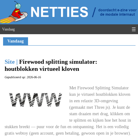
☰
Vandaag
Vandaag
Site |
Firewood splitting simulator:
houtblokken virtueel kloven
Gepubliceerd op: 2026-06-16
Met Firewood Splitting Simulator
kun je virtueel houtblokken kloven
in een relaxte 3D-omgeving
(gemaakt met Three.js). Je kunt de
stam draaien met drag, klikken om
te splitten en kijken hoe het hout in
stukken breekt — puur voor de fun en ontspanning. Het is een volledig
gratis webtoy (geen account, geen betaling, gewoon open in je browser).