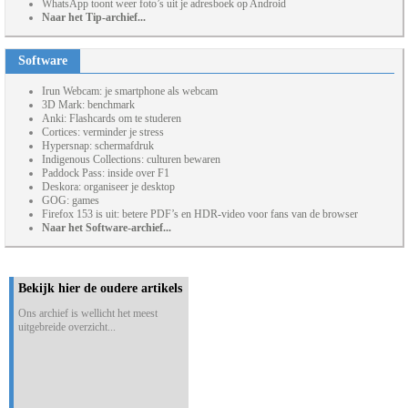
WhatsApp toont weer foto’s uit je adresboek op Android
Naar het Tip-archief...
Software
Irun Webcam: je smartphone als webcam
3D Mark: benchmark
Anki: Flashcards om te studeren
Cortices: verminder je stress
Hypersnap: schermafdruk
Indigenous Collections: culturen bewaren
Paddock Pass: inside over F1
Deskora: organiseer je desktop
GOG: games
Firefox 153 is uit: betere PDF’s en HDR-video voor fans van de browser
Naar het Software-archief...
Bekijk hier de oudere artikels
Ons archief is wellicht het meest
uitgebreide overzicht...