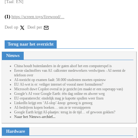
[Taal: EN]
(1)
https://screen.toys/firewood/...
Deel op
Deel per
Terug naar het overzicht
Nieuws
China houdt buitenlanders in de gaten alsof het een computerspel is
Eerste slachtoffers van AI: callcenter medewerkers verdwijnen - AI neemt de
telefoon over
AI-toezicht op examen faalt: 58.000 studenten moeten opnieuw
EU AI-wet is er: veiliger internet of vooral meer formulieren?
Microsoft duwt Copilot overal in je gezicht (en maakt er een superapp van)
Google’s AI voor Google Earth: één dag online en alweer weg
EU-reparatierecht: eindelijk mag je kapotte spullen weer fixen
LinkedIn krijgt een ‘AI-slop’-knop: genoeg is genoeg
AI-bedrijven kopen boeken… om ze te versnipperen
Google Earth krijgt AI-plaatjes: terug in de tijd… of gewoon gokken?
Naar het Nieuws-archief...
Hardware