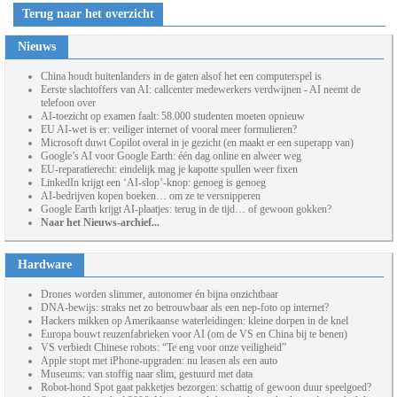
Terug naar het overzicht
Nieuws
China houdt buitenlanders in de gaten alsof het een computerspel is
Eerste slachtoffers van AI: callcenter medewerkers verdwijnen - AI neemt de
telefoon over
AI-toezicht op examen faalt: 58.000 studenten moeten opnieuw
EU AI-wet is er: veiliger internet of vooral meer formulieren?
Microsoft duwt Copilot overal in je gezicht (en maakt er een superapp van)
Google’s AI voor Google Earth: één dag online en alweer weg
EU-reparatierecht: eindelijk mag je kapotte spullen weer fixen
LinkedIn krijgt een ‘AI-slop’-knop: genoeg is genoeg
AI-bedrijven kopen boeken… om ze te versnipperen
Google Earth krijgt AI-plaatjes: terug in de tijd… of gewoon gokken?
Naar het Nieuws-archief...
Hardware
Drones worden slimmer, autonomer én bijna onzichtbaar
DNA-bewijs: straks net zo betrouwbaar als een nep-foto op internet?
Hackers mikken op Amerikaanse waterleidingen: kleine dorpen in de knel
Europa bouwt reuzenfabrieken voor AI (om de VS en China bij te benen)
VS verbiedt Chinese robots: “Te eng voor onze veiligheid”
Apple stopt met iPhone-upgraden: nu leasen als een auto
Museums: van stoffig naar slim, gestuurd met data
Robot-hond Spot gaat pakketjes bezorgen: schattig of gewoon duur speelgoed?