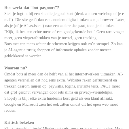
Hoe werkt dat “bot-paspoort”?
Stel: je logt in bij een site die je goed kent (denk aan een webshop of je e-
mail). Die site geeft dan een anoniem digitaal token aan je browser. Later,
als je (of je AI-assistent) naar een andere site gaat, toon je dat token.
“Kijk, ik ben een echte mens of een goedgekeurde bot.” Geen rare vragen
meer, geen vingerafdrukken van je toestel, geen tracking.
Bots met een mens achter de schermen krijgen ook zo’n stempel. Zo kan
je AI-agentje rustig shoppen of informatie ophalen zonder meteen
geblokkeerd te worden.
Waarom nu?
Omdat bots al meer dan de helft van al het internetverkeer uitmaken. AI-
agenten versnellen dat nog eens extra. Websites raken gefrustreerd en
trekken daarom muren op: paywalls, logins, irritante tests. PACT moet
dat grof geschut vervangen door iets slims en privacy-vriendelijks.
Shopify is blij: elke extra hindernis kost geld als een klant afhaakt.
Google en Microsoft zien het ook zitten omdat dit het open web moet
redden.
Kritisch bekeken
Klinkt geweldig, toch? Minder ergernis, meer privacy… op papier. Maar