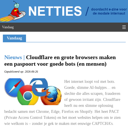
☰
Vandaag
Vandaag
Nieuws |
Cloudflare en grote browsers maken
een paspoort voor goede bots (en mensen)
Gepubliceerd op: 2026-06-26
Het internet loopt vol met bots.
Goede, slimme AI-hulpjes… en
slechte die alles scrapen, frauderen
of gewoon irritant zijn. Cloudflare
heeft nu een slimme oplossing
bedacht samen met Chrome, Edge, Firefox en Shopify. Het heet PACT
(Private Access Control Tokens) en het moet websites helpen om te zien
wie welkom is – zonder je gek te maken met eeuwige CAPTCHA’s.