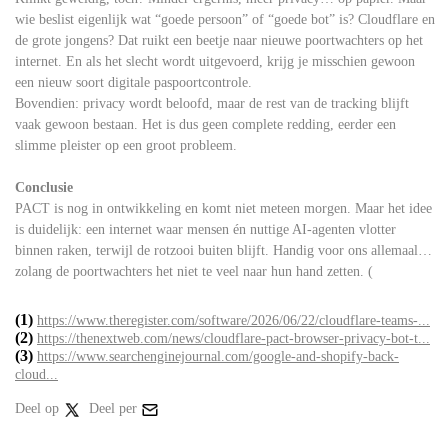
wie beslist eigenlijk wat “goede persoon” of “goede bot” is? Cloudflare en
de grote jongens? Dat ruikt een beetje naar nieuwe poortwachters op het
internet. En als het slecht wordt uitgevoerd, krijg je misschien gewoon
een nieuw soort digitale paspoortcontrole.
Bovendien: privacy wordt beloofd, maar de rest van de tracking blijft
vaak gewoon bestaan. Het is dus geen complete redding, eerder een
slimme pleister op een groot probleem.
Conclusie
PACT is nog in ontwikkeling en komt niet meteen morgen. Maar het idee
is duidelijk: een internet waar mensen én nuttige AI-agenten vlotter
binnen raken, terwijl de rotzooi buiten blijft. Handig voor ons allemaal…
zolang de poortwachters het niet te veel naar hun hand zetten. (
(1)
https://www.theregister.com/software/2026/06/22/cloudflare-teams-...
(2)
https://thenextweb.com/news/cloudflare-pact-browser-privacy-bot-t...
(3)
https://www.searchenginejournal.com/google-and-shopify-back-
cloud...
Deel op
Deel per