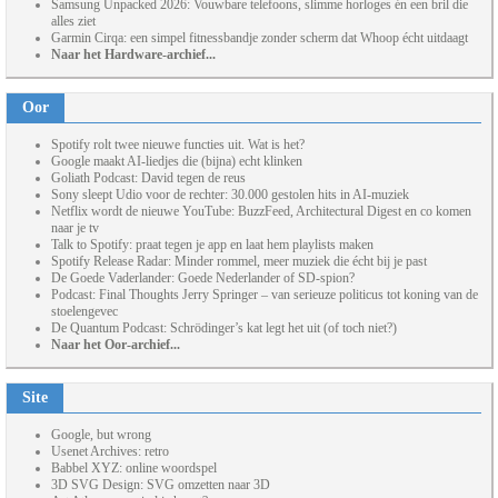
Samsung Unpacked 2026: Vouwbare telefoons, slimme horloges én een bril die
alles ziet
Garmin Cirqa: een simpel fitnessbandje zonder scherm dat Whoop écht uitdaagt
Naar het Hardware-archief...
Oor
Spotify rolt twee nieuwe functies uit. Wat is het?
Google maakt AI-liedjes die (bijna) echt klinken
Goliath Podcast: David tegen de reus
Sony sleept Udio voor de rechter: 30.000 gestolen hits in AI-muziek
Netflix wordt de nieuwe YouTube: BuzzFeed, Architectural Digest en co komen
naar je tv
Talk to Spotify: praat tegen je app en laat hem playlists maken
Spotify Release Radar: Minder rommel, meer muziek die écht bij je past
De Goede Vaderlander: Goede Nederlander of SD-spion?
Podcast: Final Thoughts Jerry Springer – van serieuze politicus tot koning van de
stoelengevec
De Quantum Podcast: Schrödinger’s kat legt het uit (of toch niet?)
Naar het Oor-archief...
Site
Google, but wrong
Usenet Archives: retro
Babbel XYZ: online woordspel
3D SVG Design: SVG omzetten naar 3D