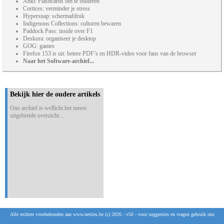
Anki: Flashcards om te studeren
Cortices: verminder je stress
Hypersnap: schermafdruk
Indigenous Collections: culturen bewaren
Paddock Pass: inside over F1
Deskora: organiseer je desktop
GOG: games
Firefox 153 is uit: betere PDF’s en HDR-video voor fans van de browser
Naar het Software-archief...
Bekijk hier de oudere artikels
Ons archief is wellicht het meest
uitgebreide overzicht...
Alle rechten voorbehouden aan www.netties.be (c) 2026 - v50 - voor suggesties en vragen gebruik ons