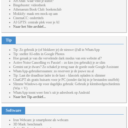
Art Atlas: waar vind je kunst?
Bingebuster: videotheek
Athenaeum Book Club: boekenclub
Mokkify: maak een mock-up aan
CinemaCC: ondertitels
AI GPTS: centrale plek voor je AI
Naar het Site-archief...
Tip
Tip: Zo gebruik je (of blokkeer je) de nieuwe @all in WhatsApp
Tip: sneller AI-edits in Google Photos
Hoe geraak je van die vervelende dark modus van een website af?
Active Noise Cancelling vs Passief – zo kies (en gebruikt) je ze slim
Gemini zat je dwars? Zo schakel je terug naar de goede oude Google Assistant
WhatsApp-gebruikersnamen: zo reserveer je de jouwe nu al
Tip: Laat die draadloze lader in de kast – klassiek opladen is slimmer
ChatGPT als gratis huisarts voor je PC (zonder dat hij in je bestanden snuffelt)
Slimme Windows-tip voor dagelijks gebruik: Gebruik je klembordgeschiedenis
(Win + V)
WhatsApp toont weer foto’s uit je adresboek op Android
Naar het Tip-archief...
Software
Irun Webcam: je smartphone als webcam
3D Mark: benchmark