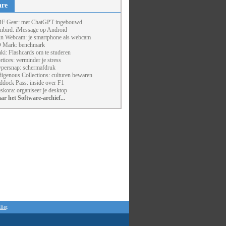
are
F Gear: met ChatGPT ingebouwd
nbird: iMessage op Android
un Webcam: je smartphone als webcam
 Mark: benchmark
ki: Flashcards om te studeren
rtices: verminder je stress
persnap: schermafdruk
digenous Collections: culturen bewaren
ddock Pass: inside over F1
skora: organiseer je desktop
ar het Software-archief...
lier
.