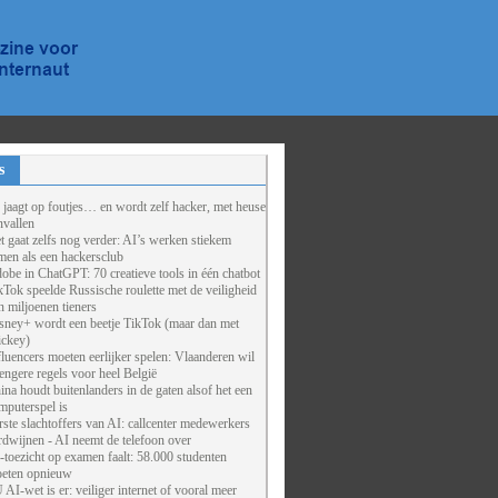
s
 jaagt op foutjes… en wordt zelf hacker, met heuse
nvallen
t gaat zelfs nog verder: AI’s werken stiekem
men als een hackersclub
obe in ChatGPT: 70 creatieve tools in één chatbot
kTok speelde Russische roulette met de veiligheid
n miljoenen tieners
sney+ wordt een beetje TikTok (maar dan met
ckey)
fluencers moeten eerlijker spelen: Vlaanderen wil
rengere regels voor heel België
ina houdt buitenlanders in de gaten alsof het een
mputerspel is
rste slachtoffers van AI: callcenter medewerkers
rdwijnen - AI neemt de telefoon over
-toezicht op examen faalt: 58.000 studenten
eten opnieuw
 AI-wet is er: veiliger internet of vooral meer