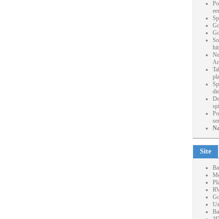
Po
ee
Sp
Go
Go
So
hi
Ne
Ar
Ta
pl
Sp
die
De
sp
Po
se
Na
Site
Ba
Me
Pl
RV
Go
Us
Ba