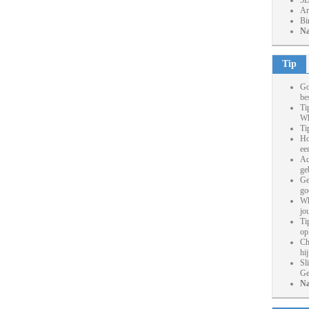
3D
Ar
Bi
Na
Tip
Go
be
Ti
Wh
Ti
Ho
ee
Ac
ge
Ge
go
Wh
jo
Ti
op
Ch
hi
Sl
Ge
Na