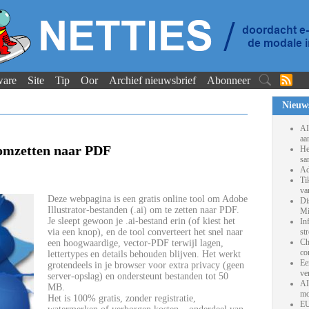
ware
Site
Tip
Oor
Archief nieuwsbrief
Abonneer
Nieuw
AI
aa
 omzetten naar PDF
He
sa
Ad
Ti
va
Deze webpagina is een gratis online tool om Adobe
Di
Illustrator-bestanden (.ai) om te zetten naar PDF.
Mi
Je sleept gewoon je .ai-bestand erin (of kiest het
In
via een knop), en de tool converteert het snel naar
st
Ch
een hoogwaardige, vector-PDF terwijl lagen,
co
lettertypes en details behouden blijven. Het werkt
Ee
grotendeels in je browser voor extra privacy (geen
ve
server-opslag) en ondersteunt bestanden tot 50
AI
MB.
mo
Het is 100% gratis, zonder registratie,
EU