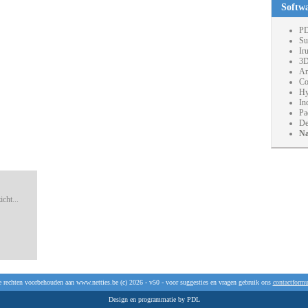
Softw
PD
Su
Ir
3D
An
Co
Hy
In
Pa
De
Na
cht...
e rechten voorbehouden aan www.netties.be (c) 2026 - v50 - voor suggesties en vragen gebruik ons
contactformu
Design en programmatie by PDL