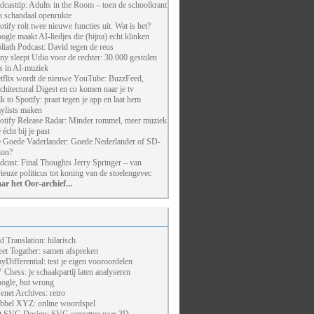
dcasttip: Adults in the Room – toen de schoolkrant
n schandaal openrukte
otify rolt twee nieuwe functies uit. Wat is het?
ogle maakt AI-liedjes die (bijna) echt klinken
liath Podcast: David tegen de reus
ny sleept Udio voor de rechter: 30.000 gestolen
ts in AI-muziek
tflix wordt de nieuwe YouTube: BuzzFeed,
chitectural Digest en co komen naar je tv
lk to Spotify: praat tegen je app en laat hem
aylists maken
otify Release Radar: Minder rommel, meer muziek
 écht bij je past
 Goede Vaderlander: Goede Nederlander of SD-
ion?
dcast: Final Thoughts Jerry Springer – van
rieuze politicus tot koning van de stoelengevec
ar het Oor-archief...
d Translation: hilarisch
et Togather: samen afspreken
ayDifferential: test je eigen vooroordelen
 Chess: je schaakpartij laten analyseren
ogle, but wrong
enet Archives: retro
bbel XYZ: online woordspel