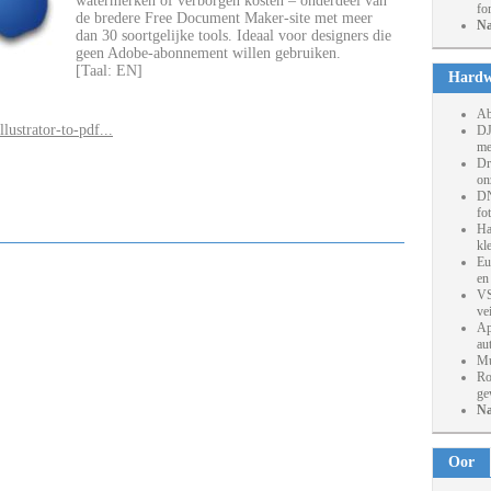
watermerken of verborgen kosten – onderdeel van
fo
de bredere Free Document Maker-site met meer
Na
dan 30 soortgelijke tools. Ideaal voor designers die
geen Adobe-abonnement willen gebruiken.
[Taal: EN]
Hardw
Ab
ustrator-to-pdf...
DJ
me
Dr
on
DN
fo
Ha
kl
Eu
en
VS
ve
Ap
au
Mu
Ro
ge
Na
Oor