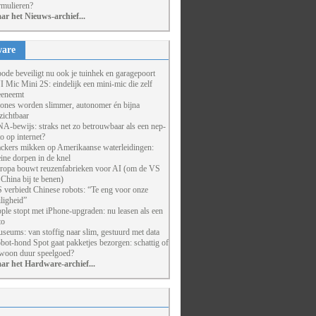
rmulieren?
ar het Nieuws-archief...
are
ode beveiligt nu ook je tuinhek en garagepoort
I Mic Mini 2S: eindelijk een mini-mic die zelf
eneemt
ones worden slimmer, autonomer én bijna
zichtbaar
A-bewijs: straks net zo betrouwbaar als een nep-
to op internet?
ckers mikken op Amerikaanse waterleidingen:
eine dorpen in de knel
ropa bouwt reuzenfabrieken voor AI (om de VS
 China bij te benen)
 verbiedt Chinese robots: “Te eng voor onze
iligheid”
ple stopt met iPhone-upgraden: nu leasen als een
to
seums: van stoffig naar slim, gestuurd met data
bot-hond Spot gaat pakketjes bezorgen: schattig of
woon duur speelgoed?
ar het Hardware-archief...