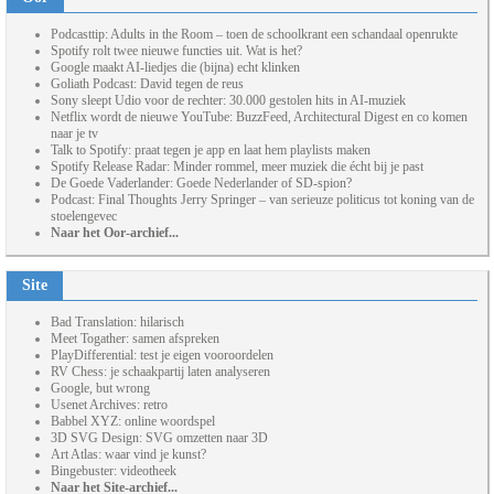
Podcasttip: Adults in the Room – toen de schoolkrant een schandaal openrukte
Spotify rolt twee nieuwe functies uit. Wat is het?
Google maakt AI-liedjes die (bijna) echt klinken
Goliath Podcast: David tegen de reus
Sony sleept Udio voor de rechter: 30.000 gestolen hits in AI-muziek
Netflix wordt de nieuwe YouTube: BuzzFeed, Architectural Digest en co komen
naar je tv
Talk to Spotify: praat tegen je app en laat hem playlists maken
Spotify Release Radar: Minder rommel, meer muziek die écht bij je past
De Goede Vaderlander: Goede Nederlander of SD-spion?
Podcast: Final Thoughts Jerry Springer – van serieuze politicus tot koning van de
stoelengevec
Naar het Oor-archief...
Site
Bad Translation: hilarisch
Meet Togather: samen afspreken
PlayDifferential: test je eigen vooroordelen
RV Chess: je schaakpartij laten analyseren
Google, but wrong
Usenet Archives: retro
Babbel XYZ: online woordspel
3D SVG Design: SVG omzetten naar 3D
Art Atlas: waar vind je kunst?
Bingebuster: videotheek
Naar het Site-archief...