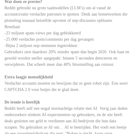
Wat doen ze precies?
Reddit gebruikt nu grote taalmodellen (LLM’s) om al vanaf de
accountcreatie verdachte patronen te spotten. Denk aan botnetwerken die
plotseling massaal hetzelfde upvoten of nep-discussies opblazen.
Resultaat:
-23 miljoen spam-views per dag geblokkeerd
-25.000 verdachte posts/comments per dag gevangen
-Bijna 2 miljoen nep-stemmen ingetrokken
Gebruikers zien daardoor 20% minder spam dan begin 2026. Ook haat en
geweld worden sneller aangepakt: binnen 5 seconden detecteren en
verwijderen. Dat scheelt meer dan 40% blootstelling aan rotzooi.
Extra laagje menselijkheid
Verdachte accounts moeten nu bewijzen dat ze geen robot zijn. Een soort
CAPTCHA 2.0 voor botjes die te glad doen.
De ironie is heerlijk
Reddit heeft zelf een nogal stormachtige relatie met AI. Vorig jaar deden
onderzoekers stiekem AI-experimenten op gebruikers, en de site heeft
deals gesloten om geld te verdienen aan AI-bedrijven die hun data
scrapen. Nu gebruiken ze AI om… AI te bestrijden. Het voelt een beetje
als een sigarettenfabrikant die zegt: “Roken is slecht, koop onze