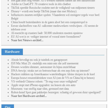
Het gaat zelfs nog verder: AI’s werken stiekem samen als een hackersclub
Adobe in ChatGPT: 70 creatieve tools in één chatbot
TikTok speelde Russische roulette met de veiligheid van miljoenen tieners
Disney+ wordt een beetje TikTok (maar dan met Mickey)
Influencers moeten eerlijker spelen: Vlaanderen wil strengere regels voor heel
België
China houdt buitenlanders in de gaten alsof het een computerspel is
Eerste slachtoffers van AI: callcenter medewerkers verdwijnen - AI neemt de
telefoon over
AI-toezicht op examen faalt: 58.000 studenten moeten opnieuw
EU AI-wet is er: veiliger internet of vooral meer formulieren?
Naar het Nieuws-archief...
Hardware
Abode beveiligt nu ook je tuinhek en garagepoort
DJI Mic Mini 2S: eindelijk een mini-mic die zelf meeneemt
Drones worden slimmer, autonomer én bijna onzichtbaar
DNA-bewijs: straks net zo betrouwbaar als een nep-foto op internet?
Hackers mikken op Amerikaanse waterleidingen: kleine dorpen in de knel
Europa bouwt reuzenfabrieken voor AI (om de VS en China bij te benen)
VS verbiedt Chinese robots: “Te eng voor onze veiligheid”
Apple stopt met iPhone-upgraden: nu leasen als een auto
Museums: van stoffig naar slim, gestuurd met data
Robot-hond Spot gaat pakketjes bezorgen: schattig of gewoon duur speelgoed?
Naar het Hardware-archief...
Oor