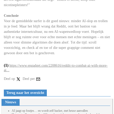
nicotinepleisters!”
Conclusie
Voor de gemiddelde surfer is dit goed nieuws: minder AI-slop en trollen
in je feed. Maar het blijft wrang dat Reddit, ooit het bastion van
authentieke internetcultuur, nu een AI-wapenwedloop voert. Hopelijk
blijft er nog ruimte over voor echte mensen met echte meningen – en niet
alleen voor slimme algoritmes die doen alsof. Tot die tijd: scroll
voorzichtig, en check af en toe of die super grappige comment niet
gewoon door een bot is geschreven.
(1)
https://www.engadget.com/2208616/reddit-to-combat-ai-with-more-
ai...
Deel op
Deel per
Terug naar het overzicht
Nieuws
AI jaagt op foutjes… en wordt zelf hacker, met heuse aanvallen