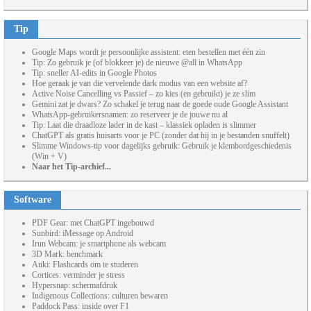
Tip
Google Maps wordt je persoonlijke assistent: eten bestellen met één zin
Tip: Zo gebruik je (of blokkeer je) de nieuwe @all in WhatsApp
Tip: sneller AI-edits in Google Photos
Hoe geraak je van die vervelende dark modus van een website af?
Active Noise Cancelling vs Passief – zo kies (en gebruikt) je ze slim
Gemini zat je dwars? Zo schakel je terug naar de goede oude Google Assistant
WhatsApp-gebruikersnamen: zo reserveer je de jouwe nu al
Tip: Laat die draadloze lader in de kast – klassiek opladen is slimmer
ChatGPT als gratis huisarts voor je PC (zonder dat hij in je bestanden snuffelt)
Slimme Windows-tip voor dagelijks gebruik: Gebruik je klembordgeschiedenis
(Win + V)
Naar het Tip-archief...
Software
PDF Gear: met ChatGPT ingebouwd
Sunbird: iMessage op Android
Irun Webcam: je smartphone als webcam
3D Mark: benchmark
Anki: Flashcards om te studeren
Cortices: verminder je stress
Hypersnap: schermafdruk
Indigenous Collections: culturen bewaren
Paddock Pass: inside over F1