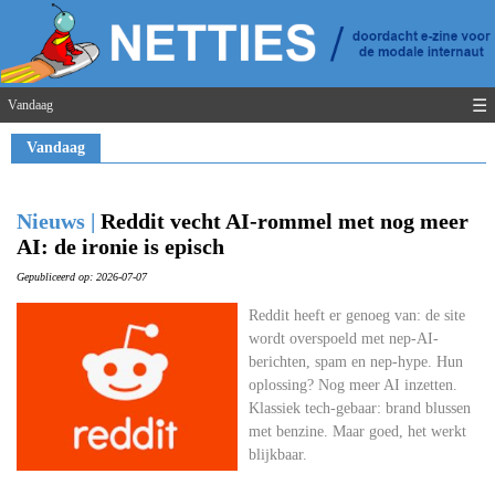
☰
Vandaag
Vandaag
Nieuws |
Reddit vecht AI-rommel met nog meer
AI: de ironie is episch
Gepubliceerd op: 2026-07-07
Reddit heeft er genoeg van: de site
wordt overspoeld met nep-AI-
berichten, spam en nep-hype. Hun
oplossing? Nog meer AI inzetten.
Klassiek tech-gebaar: brand blussen
met benzine. Maar goed, het werkt
blijkbaar.