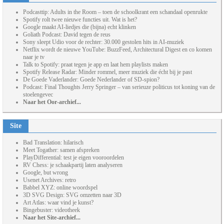
Podcasttip: Adults in the Room – toen de schoolkrant een schandaal openrukte
Spotify rolt twee nieuwe functies uit. Wat is het?
Google maakt AI-liedjes die (bijna) echt klinken
Goliath Podcast: David tegen de reus
Sony sleept Udio voor de rechter: 30.000 gestolen hits in AI-muziek
Netflix wordt de nieuwe YouTube: BuzzFeed, Architectural Digest en co komen
naar je tv
Talk to Spotify: praat tegen je app en laat hem playlists maken
Spotify Release Radar: Minder rommel, meer muziek die écht bij je past
De Goede Vaderlander: Goede Nederlander of SD-spion?
Podcast: Final Thoughts Jerry Springer – van serieuze politicus tot koning van de
stoelengevec
Naar het Oor-archief...
Site
Bad Translation: hilarisch
Meet Togather: samen afspreken
PlayDifferential: test je eigen vooroordelen
RV Chess: je schaakpartij laten analyseren
Google, but wrong
Usenet Archives: retro
Babbel XYZ: online woordspel
3D SVG Design: SVG omzetten naar 3D
Art Atlas: waar vind je kunst?
Bingebuster: videotheek
Naar het Site-archief...