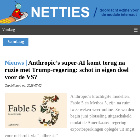
☰
Vandaag
Vandaag
Nieuws |
Anthropic’s super-AI komt terug na
ruzie met Trump-regering: schot in eigen doel
voor de VS?
Gepubliceerd op: 2026-07-02
Anthropic’s krachtigste modellen,
Fable 5 en Mythos 5, zijn na ruim
twee weken weer online. Ze werden
begin juni plotseling uitgeschakeld
omdat de Amerikaanse regering
exportbeperkingen oplegde uit angst
voor misbruik via “jailbreaks”.