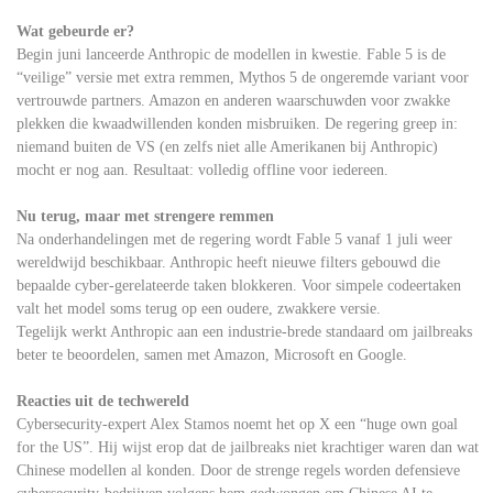
Wat gebeurde er?
Begin juni lanceerde Anthropic de modellen in kwestie. Fable 5 is de
“veilige” versie met extra remmen, Mythos 5 de ongeremde variant voor
vertrouwde partners. Amazon en anderen waarschuwden voor zwakke
plekken die kwaadwillenden konden misbruiken. De regering greep in:
niemand buiten de VS (en zelfs niet alle Amerikanen bij Anthropic)
mocht er nog aan. Resultaat: volledig offline voor iedereen.
Nu terug, maar met strengere remmen
Na onderhandelingen met de regering wordt Fable 5 vanaf 1 juli weer
wereldwijd beschikbaar. Anthropic heeft nieuwe filters gebouwd die
bepaalde cyber-gerelateerde taken blokkeren. Voor simpele codeertaken
valt het model soms terug op een oudere, zwakkere versie.
Tegelijk werkt Anthropic aan een industrie-brede standaard om jailbreaks
beter te beoordelen, samen met Amazon, Microsoft en Google.
Reacties uit de techwereld
Cybersecurity-expert Alex Stamos noemt het op X een “huge own goal
for the US”. Hij wijst erop dat de jailbreaks niet krachtiger waren dan wat
Chinese modellen al konden. Door de strenge regels worden defensieve