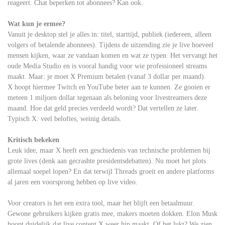
reageert. Chat beperken tot abonnees? Kan ook.
Wat kun je ermee?
Vanuit je desktop stel je alles in: titel, starttijd, publiek (iedereen, alleen
volgers of betalende abonnees). Tijdens de uitzending zie je live hoeveel
mensen kijken, waar ze vandaan komen en wat ze typen. Het vervangt het
oude Media Studio en is vooral handig voor wie professioneel streams
maakt. Maar: je moet X Premium betalen (vanaf 3 dollar per maand).
X hoopt hiermee Twitch en YouTube beter aan te kunnen. Ze gooien er
meteen 1 miljoen dollar tegenaan als beloning voor livestreamers deze
maand. Hoe dat geld precies verdeeld wordt? Dat vertellen ze later.
Typisch X: veel beloftes, weinig details.
Kritisch bekeken
Leuk idee, maar X heeft een geschiedenis van technische problemen bij
grote lives (denk aan gecrashte presidentsdebatten). Nu moet het plots
allemaal soepel lopen? En dat terwijl Threads groeit en andere platforms
al jaren een voorsprong hebben op live video.
Voor creators is het een extra tool, maar het blijft een betaalmuur.
Gewone gebruikers kijken gratis mee, makers moeten dokken. Elon Musk
hoopt duidelijk dat live content X weer hip maakt. Of het lukt? We zien