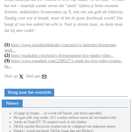
het wel – hopelijk zonder server die “smelt” tijdens je beste moment.
Kortom: makkelijker livestreamen op X, met een zak geld als lokkertje.
Handig voor wie al betaalt, maar of het de grote doorbraak wordt? Dat
hangt af van hoe stabiel het echt is. Start je stream maar, en duim maar
dat hij niet crasht!
(1)
https://www.socialmediatoday.com/news/x-launches-livestream-
studi...
(2)
https://mashable.com/tech/x-livestreaming-live-studio-video...
(3)
https://www.engadget.com/2206527/x-push-for-live-video-creator-
pa...
Deel op
Deel per
Terug naar het overzicht
Nieuws
AI jaagt op foutjes… en wordt zelf hacker, met heuse aanvallen
Het gaat zelfs nog verder: AI’s werken stiekem samen als een hackersclub
Adobe in ChatGPT: 70 creatieve tools in één chatbot
TikTok speelde Russische roulette met de veiligheid van miljoenen tieners
Disney+ wordt een beetje TikTok (maar dan met Mickey)