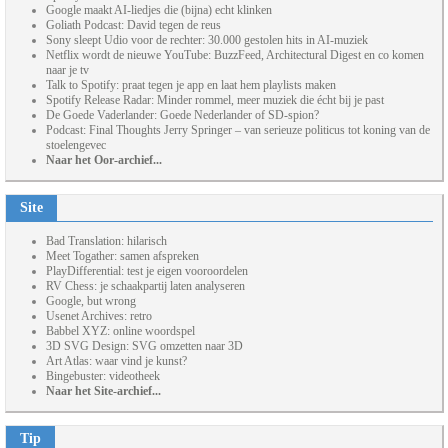
Google maakt AI-liedjes die (bijna) echt klinken
Goliath Podcast: David tegen de reus
Sony sleept Udio voor de rechter: 30.000 gestolen hits in AI-muziek
Netflix wordt de nieuwe YouTube: BuzzFeed, Architectural Digest en co komen
naar je tv
Talk to Spotify: praat tegen je app en laat hem playlists maken
Spotify Release Radar: Minder rommel, meer muziek die écht bij je past
De Goede Vaderlander: Goede Nederlander of SD-spion?
Podcast: Final Thoughts Jerry Springer – van serieuze politicus tot koning van de
stoelengevec
Naar het Oor-archief...
Site
Bad Translation: hilarisch
Meet Togather: samen afspreken
PlayDifferential: test je eigen vooroordelen
RV Chess: je schaakpartij laten analyseren
Google, but wrong
Usenet Archives: retro
Babbel XYZ: online woordspel
3D SVG Design: SVG omzetten naar 3D
Art Atlas: waar vind je kunst?
Bingebuster: videotheek
Naar het Site-archief...
Tip