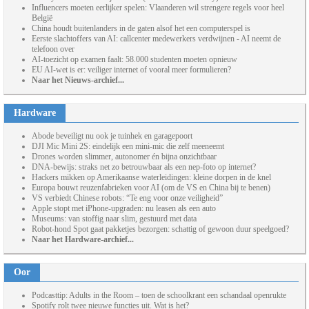
Influencers moeten eerlijker spelen: Vlaanderen wil strengere regels voor heel
België
China houdt buitenlanders in de gaten alsof het een computerspel is
Eerste slachtoffers van AI: callcenter medewerkers verdwijnen - AI neemt de
telefoon over
AI-toezicht op examen faalt: 58.000 studenten moeten opnieuw
EU AI-wet is er: veiliger internet of vooral meer formulieren?
Naar het Nieuws-archief...
Hardware
Abode beveiligt nu ook je tuinhek en garagepoort
DJI Mic Mini 2S: eindelijk een mini-mic die zelf meeneemt
Drones worden slimmer, autonomer én bijna onzichtbaar
DNA-bewijs: straks net zo betrouwbaar als een nep-foto op internet?
Hackers mikken op Amerikaanse waterleidingen: kleine dorpen in de knel
Europa bouwt reuzenfabrieken voor AI (om de VS en China bij te benen)
VS verbiedt Chinese robots: “Te eng voor onze veiligheid”
Apple stopt met iPhone-upgraden: nu leasen als een auto
Museums: van stoffig naar slim, gestuurd met data
Robot-hond Spot gaat pakketjes bezorgen: schattig of gewoon duur speelgoed?
Naar het Hardware-archief...
Oor
Podcasttip: Adults in the Room – toen de schoolkrant een schandaal openrukte
Spotify rolt twee nieuwe functies uit. Wat is het?