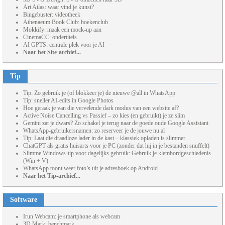
Art Atlas: waar vind je kunst?
Bingebuster: videotheek
Athenaeum Book Club: boekenclub
Mokkify: maak een mock-up aan
CinemaCC: ondertitels
AI GPTS: centrale plek voor je AI
Naar het Site-archief...
Tip
Tip: Zo gebruik je (of blokkeer je) de nieuwe @all in WhatsApp
Tip: sneller AI-edits in Google Photos
Hoe geraak je van die vervelende dark modus van een website af?
Active Noise Cancelling vs Passief – zo kies (en gebruikt) je ze slim
Gemini zat je dwars? Zo schakel je terug naar de goede oude Google Assistant
WhatsApp-gebruikersnamen: zo reserveer je de jouwe nu al
Tip: Laat die draadloze lader in de kast – klassiek opladen is slimmer
ChatGPT als gratis huisarts voor je PC (zonder dat hij in je bestanden snuffelt)
Slimme Windows-tip voor dagelijks gebruik: Gebruik je klembordgeschiedenis
(Win + V)
WhatsApp toont weer foto’s uit je adresboek op Android
Naar het Tip-archief...
Software
Irun Webcam: je smartphone als webcam
3D Mark: benchmark