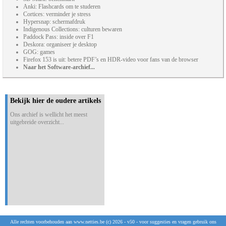
Anki: Flashcards om te studeren
Cortices: verminder je stress
Hypersnap: schermafdruk
Indigenous Collections: culturen bewaren
Paddock Pass: inside over F1
Deskora: organiseer je desktop
GOG: games
Firefox 153 is uit: betere PDF’s en HDR-video voor fans van de browser
Naar het Software-archief...
Bekijk hier de oudere artikels
Ons archief is wellicht het meest
uitgebreide overzicht...
Alle rechten voorbehouden aan www.netties.be (c) 2026 - v50 - voor suggesties en vragen gebruik ons