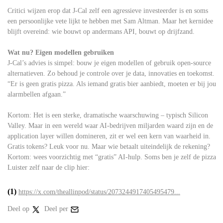
Critici wijzen erop dat J-Cal zelf een agressieve investeerder is en soms
een persoonlijke vete lijkt te hebben met Sam Altman. Maar het kernidee
blijft overeind: wie bouwt op andermans API, bouwt op drijfzand.
Wat nu? Eigen modellen gebruiken
J-Cal’s advies is simpel: bouw je eigen modellen of gebruik open-source
alternatieven. Zo behoud je controle over je data, innovaties en toekomst.
“Er is geen gratis pizza. Als iemand gratis bier aanbiedt, moeten er bij jou
alarmbellen afgaan.”
Kortom: Het is een sterke, dramatische waarschuwing – typisch Silicon
Valley. Maar in een wereld waar AI-bedrijven miljarden waard zijn en de
application layer willen domineren, zit er wel een kern van waarheid in.
Gratis tokens? Leuk voor nu. Maar wie betaalt uiteindelijk de rekening?
Kortom: wees voorzichtig met “gratis” AI-hulp. Soms ben je zelf de pizza
Luister zelf naar de clip hier:
(1)
https://x.com/theallinpod/status/2073244917405495479...
Deel op
Deel per