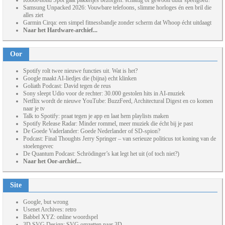
Robot-hond Spot gaat pakketjes bezorgen: schattig of gewoon duur speelgoed?
Samsung Unpacked 2026: Vouwbare telefoons, slimme horloges én een bril die
alles ziet
Garmin Cirqa: een simpel fitnessbandje zonder scherm dat Whoop écht uitdaagt
Naar het Hardware-archief...
Oor
Spotify rolt twee nieuwe functies uit. Wat is het?
Google maakt AI-liedjes die (bijna) echt klinken
Goliath Podcast: David tegen de reus
Sony sleept Udio voor de rechter: 30.000 gestolen hits in AI-muziek
Netflix wordt de nieuwe YouTube: BuzzFeed, Architectural Digest en co komen
naar je tv
Talk to Spotify: praat tegen je app en laat hem playlists maken
Spotify Release Radar: Minder rommel, meer muziek die écht bij je past
De Goede Vaderlander: Goede Nederlander of SD-spion?
Podcast: Final Thoughts Jerry Springer – van serieuze politicus tot koning van de
stoelengevec
De Quantum Podcast: Schrödinger’s kat legt het uit (of toch niet?)
Naar het Oor-archief...
Site
Google, but wrong
Usenet Archives: retro
Babbel XYZ: online woordspel
3D SVG Design: SVG omzetten naar 3D