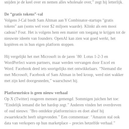
snijden je de keel over en nemen alles wholesale over,” zegt hij letterlijk.
De “gratis tokens”-val
Volgens J-Cal biedt Sam Altman aan Y Combinator-startups “gratis
tokens” aan (soms wel voor $2 miljoen waarde). Klinkt als een mooi
cadeau? Fout. Het is volgens hem een manier om toegang te krijgen tot de
nieuwste ideeën van founders. OpenAI kan zien wat goed werkt, het
kopiëren en in hun eigen platform stoppen.
Hij vergelijkt het met Microsoft in de jaren ’80: Lotus 1-2-3 en
WordPerfect waren partners, maar werden vervangen door Excel en
Word. Facebook deed iets soortgelijks met ontwikkelaars. “Niemand die
met Microsoft, Facebook of Sam Altman in bed kroop, werd niet wakker
met zijn keel doorgesneden,” waarschuwt hij.
Platformrisico is geen nieuw verhaal
Op X (Twitter) reageren mensen gemengd. Sommigen juichen het toe:
“Eindelijk iemand die het hardop zegt.” Anderen vinden het overdreven
of oud nieuws: “Bro ontdekte platformrisico en doet alsof hij
zwaartekracht heeft uitgevonden.” Een commentaar: “Amazon stal ook
data van verkopers op hun marketplace – precies hetzelfde verhaal.”