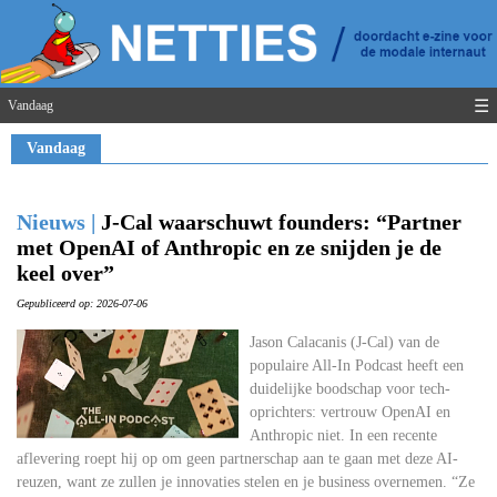
☰
Vandaag
Vandaag
Nieuws |
J-Cal waarschuwt founders: “Partner
met OpenAI of Anthropic en ze snijden je de
keel over”
Gepubliceerd op: 2026-07-06
Jason Calacanis (J-Cal) van de
populaire All-In Podcast heeft een
duidelijke boodschap voor tech-
oprichters: vertrouw OpenAI en
Anthropic niet. In een recente
aflevering roept hij op om geen partnerschap aan te gaan met deze AI-
reuzen, want ze zullen je innovaties stelen en je business overnemen. “Ze