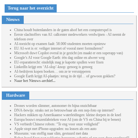
Terug naar het overzicht
Nieuws
China houdt buitenlanders in de gaten alsof het een computerspel is
Eerste slachtoffers van AI: callcenter medewerkers verdwijnen - AI neemt de
telefoon over
AI-toezicht op examen faalt: 58.000 studenten moeten opnieuw
EU AI-wet is er: veiliger internet of vooral meer formulieren?
Microsoft duwt Copilot overal in je gezicht (en maakt er een superapp van)
Google’s AI voor Google Earth: één dag online en alweer weg
EU-reparatierecht: eindelijk mag je kapotte spullen weer fixen
LinkedIn krijgt een ‘AI-slop’-knop: genoeg is genoeg
AI-bedrijven kopen boeken… om ze te versnipperen
Google Earth krijgt AI-plaatjes: terug in de tijd… of gewoon gokken?
Naar het Nieuws-archief...
Hardware
Drones worden slimmer, autonomer én bijna onzichtbaar
DNA-bewijs: straks net zo betrouwbaar als een nep-foto op internet?
Hackers mikken op Amerikaanse waterleidingen: kleine dorpen in de knel
Europa bouwt reuzenfabrieken voor AI (om de VS en China bij te benen)
VS verbiedt Chinese robots: “Te eng voor onze veiligheid”
Apple stopt met iPhone-upgraden: nu leasen als een auto
Museums: van stoffig naar slim, gestuurd met data