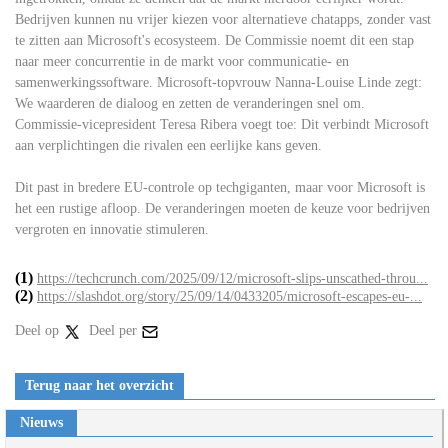
Bedrijven kunnen nu vrijer kiezen voor alternatieve chatapps, zonder vast
te zitten aan Microsoft's ecosysteem. De Commissie noemt dit een stap
naar meer concurrentie in de markt voor communicatie- en
samenwerkingssoftware. Microsoft-topvrouw Nanna-Louise Linde zegt:
We waarderen de dialoog en zetten de veranderingen snel om.
Commissie-vicepresident Teresa Ribera voegt toe: Dit verbindt Microsoft
aan verplichtingen die rivalen een eerlijke kans geven.
Dit past in bredere EU-controle op techgiganten, maar voor Microsoft is
het een rustige afloop. De veranderingen moeten de keuze voor bedrijven
vergroten en innovatie stimuleren.
(1)
https://techcrunch.com/2025/09/12/microsoft-slips-unscathed-throu...
(2)
https://slashdot.org/story/25/09/14/0433205/microsoft-escapes-eu-...
Deel op
Deel per
Terug naar het overzicht
Nieuws