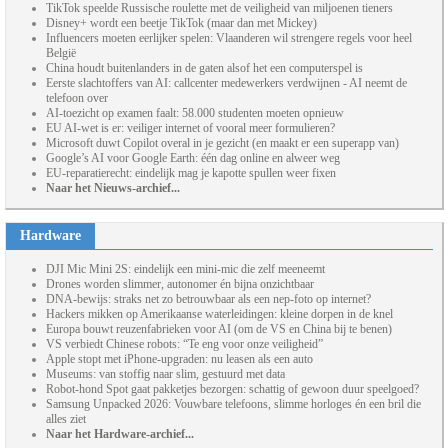
TikTok speelde Russische roulette met de veiligheid van miljoenen tieners
Disney+ wordt een beetje TikTok (maar dan met Mickey)
Influencers moeten eerlijker spelen: Vlaanderen wil strengere regels voor heel
België
China houdt buitenlanders in de gaten alsof het een computerspel is
Eerste slachtoffers van AI: callcenter medewerkers verdwijnen - AI neemt de
telefoon over
AI-toezicht op examen faalt: 58.000 studenten moeten opnieuw
EU AI-wet is er: veiliger internet of vooral meer formulieren?
Microsoft duwt Copilot overal in je gezicht (en maakt er een superapp van)
Google’s AI voor Google Earth: één dag online en alweer weg
EU-reparatierecht: eindelijk mag je kapotte spullen weer fixen
Naar het Nieuws-archief...
Hardware
DJI Mic Mini 2S: eindelijk een mini-mic die zelf meeneemt
Drones worden slimmer, autonomer én bijna onzichtbaar
DNA-bewijs: straks net zo betrouwbaar als een nep-foto op internet?
Hackers mikken op Amerikaanse waterleidingen: kleine dorpen in de knel
Europa bouwt reuzenfabrieken voor AI (om de VS en China bij te benen)
VS verbiedt Chinese robots: “Te eng voor onze veiligheid”
Apple stopt met iPhone-upgraden: nu leasen als een auto
Museums: van stoffig naar slim, gestuurd met data
Robot-hond Spot gaat pakketjes bezorgen: schattig of gewoon duur speelgoed?
Samsung Unpacked 2026: Vouwbare telefoons, slimme horloges én een bril die
alles ziet
Naar het Hardware-archief...