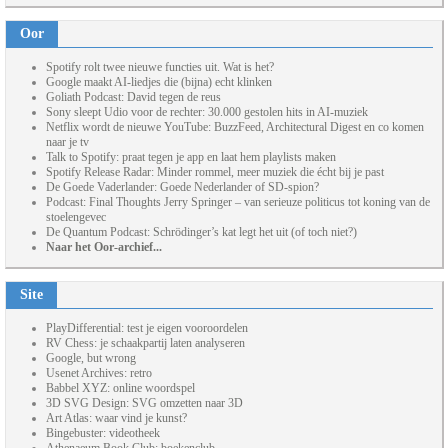
Oor
Spotify rolt twee nieuwe functies uit. Wat is het?
Google maakt AI-liedjes die (bijna) echt klinken
Goliath Podcast: David tegen de reus
Sony sleept Udio voor de rechter: 30.000 gestolen hits in AI-muziek
Netflix wordt de nieuwe YouTube: BuzzFeed, Architectural Digest en co komen
naar je tv
Talk to Spotify: praat tegen je app en laat hem playlists maken
Spotify Release Radar: Minder rommel, meer muziek die écht bij je past
De Goede Vaderlander: Goede Nederlander of SD-spion?
Podcast: Final Thoughts Jerry Springer – van serieuze politicus tot koning van de
stoelengevec
De Quantum Podcast: Schrödinger’s kat legt het uit (of toch niet?)
Naar het Oor-archief...
Site
PlayDifferential: test je eigen vooroordelen
RV Chess: je schaakpartij laten analyseren
Google, but wrong
Usenet Archives: retro
Babbel XYZ: online woordspel
3D SVG Design: SVG omzetten naar 3D
Art Atlas: waar vind je kunst?
Bingebuster: videotheek