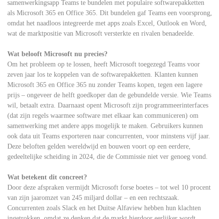
samenwerkingsapp Teams te bundelen met populaire softwarepakketten
als Microsoft 365 en Office 365. Dit bundelen gaf Teams een voorsprong,
omdat het naadloos integreerde met apps zoals Excel, Outlook en Word,
wat de marktpositie van Microsoft versterkte en rivalen benadeelde.
Wat belooft Microsoft nu precies?
Om het probleem op te lossen, heeft Microsoft toegezegd Teams voor
zeven jaar los te koppelen van de softwarepakketten. Klanten kunnen
Microsoft 365 en Office 365 nu zonder Teams kopen, tegen een lagere
prijs – ongeveer de helft goedkoper dan de gebundelde versie. Wie Teams
wil, betaalt extra. Daarnaast opent Microsoft zijn programmeerinterfaces
(dat zijn regels waarmee software met elkaar kan communiceren) om
samenwerking met andere apps mogelijk te maken. Gebruikers kunnen
ook data uit Teams exporteren naar concurrenten, voor minstens vijf jaar.
Deze beloften gelden wereldwijd en bouwen voort op een eerdere,
gedeeltelijke scheiding in 2024, die de Commissie niet ver genoeg vond.
Wat betekent dit concreet?
Door deze afspraken vermijdt Microsoft forse boetes – tot wel 10 procent
van zijn jaaromzet van 245 miljard dollar – en een rechtszaak.
Concurrenten zoals Slack en het Duitse Alfaview hebben hun klachten
ingetrokken, omdat ze denken dat de markt hierdoor eerlijker wordt.