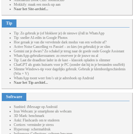
Athenaeum Book Club: boekenclub
Mokkify: maak een mock-up aan
Naar het Site-archief...
Tip
Tip: Zo gebruik je (of blokkeer je) de nieuwe @all in WhatsApp
Tip: sneller AI-edits in Google Photos
Hoe geraak je van die vervelende dark modus van een website af?
Active Noise Cancelling vs Passief – zo kies (en gebruikt) je ze slim
Gemini zat je dwars? Zo schakel je terug naar de goede oude Google Assistant
WhatsApp-gebruikersnamen: zo reserveer je de jouwe nu al
Tip: Laat die draadloze lader in de kast – klassiek opladen is slimmer
ChatGPT als gratis huisarts voor je PC (zonder dat hij in je bestanden snuffelt)
Slimme Windows-tip voor dagelijks gebruik: Gebruik je klembordgeschiedenis
(Win + V)
WhatsApp toont weer foto’s uit je adresboek op Android
Naar het Tip-archief...
Software
Sunbird: iMessage op Android
Irun Webcam: je smartphone als webcam
3D Mark: benchmark
Anki: Flashcards om te studeren
Cortices: verminder je stress
Hypersnap: schermafdruk
Indigenous Collections: culturen bewaren