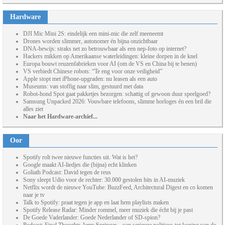
Hardware
DJI Mic Mini 2S: eindelijk een mini-mic die zelf meeneemt
Drones worden slimmer, autonomer én bijna onzichtbaar
DNA-bewijs: straks net zo betrouwbaar als een nep-foto op internet?
Hackers mikken op Amerikaanse waterleidingen: kleine dorpen in de knel
Europa bouwt reuzenfabrieken voor AI (om de VS en China bij te benen)
VS verbiedt Chinese robots: “Te eng voor onze veiligheid”
Apple stopt met iPhone-upgraden: nu leasen als een auto
Museums: van stoffig naar slim, gestuurd met data
Robot-hond Spot gaat pakketjes bezorgen: schattig of gewoon duur speelgoed?
Samsung Unpacked 2026: Vouwbare telefoons, slimme horloges én een bril die
alles ziet
Naar het Hardware-archief...
Oor
Spotify rolt twee nieuwe functies uit. Wat is het?
Google maakt AI-liedjes die (bijna) echt klinken
Goliath Podcast: David tegen de reus
Sony sleept Udio voor de rechter: 30.000 gestolen hits in AI-muziek
Netflix wordt de nieuwe YouTube: BuzzFeed, Architectural Digest en co komen
naar je tv
Talk to Spotify: praat tegen je app en laat hem playlists maken
Spotify Release Radar: Minder rommel, meer muziek die écht bij je past
De Goede Vaderlander: Goede Nederlander of SD-spion?