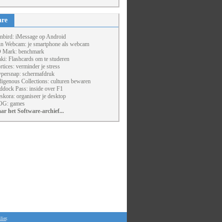
are
nbird: iMessage op Android
un Webcam: je smartphone als webcam
 Mark: benchmark
ki: Flashcards om te studeren
rtices: verminder je stress
persnap: schermafdruk
digenous Collections: culturen bewaren
ddock Pass: inside over F1
skora: organiseer je desktop
G: games
ar het Software-archief...
lier
.