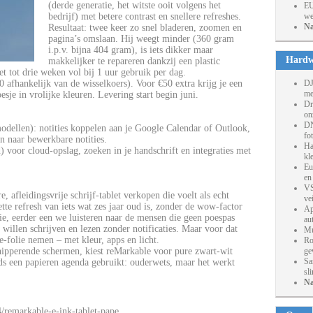
(derde generatie, het witste ooit volgens het
EU
bedrijf) met betere contrast en snellere refreshes.
we
Na
Resultaat: twee keer zo snel bladeren, zoomen en
pagina’s omslaan. Hij weegt minder (360 gram
i.p.v. bijna 404 gram), is iets dikker maar
Hardw
makkelijker te repareren dankzij een plastic
et tot drie weken vol bij 1 uur gebruik per dag.
 afhankelijk van de wisselkoers). Voor €50 extra krijg je een
DJ
me
sje in vrolijke kleuren. Levering start begin juni.
Dr
on
DN
dellen): notities koppelen aan je Google Calendar of Outlook,
fo
 naar bewerkbare notities.
Ha
voor cloud-opslag, zoeken in je handschrift en integraties met
kl
Eu
en
VS
, afleidingsvrije schrijf-tablet verkopen die voelt als echt
ve
te refresh van iets wat zes jaar oud is, zonder de wow-factor
Ap
tie, eerder een we luisteren naar de mensen die geen poespas
au
 willen schrijven en lezen zonder notificaties. Maar voor dat
Mu
-folie nemen – met kleur, apps en licht.
Ro
knipperende schermen, kiest reMarkable voor pure zwart-wit
ge
Sa
eds een papieren agenda gebruikt: ouderwets, maar het werkt
sl
Na
remarkable-e-ink-tablet-pape...