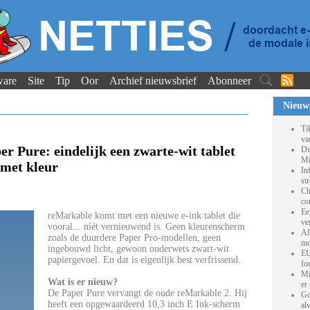
ware
Site
Tip
Oor
Archief nieuwsbrief
Abonneer
Nieuw
Ti
va
r Pure: eindelijk een zwarte-wit tablet
Di
Mi
n met kleur
In
st
Ch
co
Ee
reMarkable komt met een nieuwe e-ink tablet die
ve
vooral... níét vernieuwend is. Geen kleurenscherm
AI
zoals de duurdere Paper Pro-modellen, geen
mo
ingebouwd licht, gewoon ouderwets zwart-wit
EU
papiergevoel. En dat is eigenlijk best verfrissend.
fo
Mi
Wat is er nieuw?
er
De Paper Pure vervangt de oude reMarkable 2. Hij
Go
heeft een opgewaardeerd 10,3 inch E Ink-scherm
al