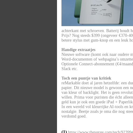
achterkant met schroeven. Batterij houdt h
Prijs? Nog steeds $399 (ongeveer €370-400
betere stylus met gum-knop en een leuk hoe
Handige extraatjes
Nieuwe software (komt ook naar oudere mo
Word-documenten of webpagina’s omzetten
Optionele Connect-abonnement (€4/maand) 
Slack etc.
Toch een puntje van kritiek
reMarkable doet al jaren hetzelfde: een dure
papier. Dit nieuwe model is gewoon een net
van kleur of backlight. Het is geen revolu
willen. Prima voor puristen die écht alleen
geld kun je ook een goede iPad + Paperlike
In een wereld vol kleurrijke AI-tools en 
nostalgie. Beetje zoals je oma die nog ste
verdomd goed.
(1)
https://www.theverge.com/tech/923994/