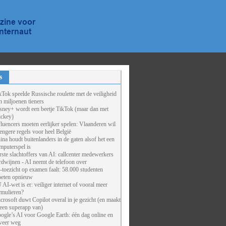
s
kTok speelde Russische roulette met de veiligheid
n miljoenen tieners
sney+ wordt een beetje TikTok (maar dan met
ckey)
fluencers moeten eerlijker spelen: Vlaanderen wil
rengere regels voor heel België
ina houdt buitenlanders in de gaten alsof het een
mputerspel is
rste slachtoffers van AI: callcenter medewerkers
rdwijnen - AI neemt de telefoon over
-toezicht op examen faalt: 58.000 studenten
eten opnieuw
 AI-wet is er: veiliger internet of vooral meer
rmulieren?
crosoft duwt Copilot overal in je gezicht (en maakt
 een superapp van)
ogle’s AI voor Google Earth: één dag online en
weer weg