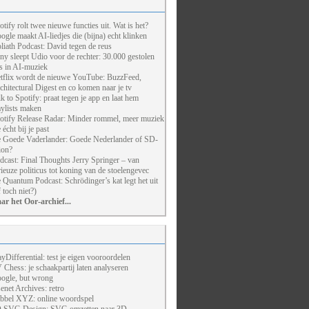
otify rolt twee nieuwe functies uit. Wat is het?
ogle maakt AI-liedjes die (bijna) echt klinken
liath Podcast: David tegen de reus
ny sleept Udio voor de rechter: 30.000 gestolen
ts in AI-muziek
tflix wordt de nieuwe YouTube: BuzzFeed,
chitectural Digest en co komen naar je tv
lk to Spotify: praat tegen je app en laat hem
aylists maken
otify Release Radar: Minder rommel, meer muziek
 écht bij je past
 Goede Vaderlander: Goede Nederlander of SD-
ion?
dcast: Final Thoughts Jerry Springer – van
rieuze politicus tot koning van de stoelengevec
 Quantum Podcast: Schrödinger’s kat legt het uit
f toch niet?)
ar het Oor-archief...
ayDifferential: test je eigen vooroordelen
 Chess: je schaakpartij laten analyseren
ogle, but wrong
enet Archives: retro
bbel XYZ: online woordspel