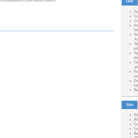
Oor
Sp
Go
Go
So
hi
Ne
Ar
Ta
pl
Sp
die
De
sp
Po
se
De
(o
Na
Site
Pl
RV
Go
Us
Ba