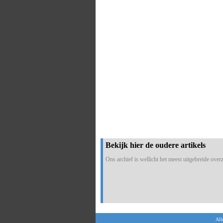
Bekijk hier de oudere artikels
Ons archief is wellicht het meest uitgebreide overzi
All