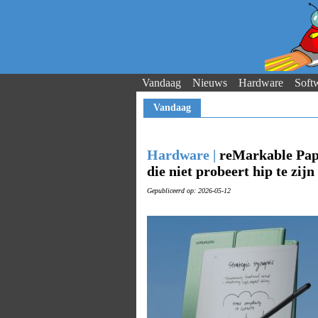
Vandaag
Nieuws
Hardware
Soft
Vandaag
Hardware |
reMarkable Pape
die niet probeert hip te zij
Gepubliceerd op: 2026-05-12