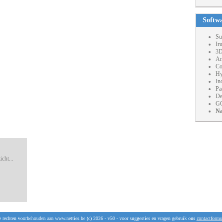
Softw
Su
Ir
3D
An
Co
Hy
In
Pa
De
GO
Na
cht...
e rechten voorbehouden aan www.netties.be (c) 2026 - v50 - voor suggesties en vragen gebruik ons
contactformu