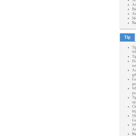
3D
Ar
Bi
At
Mo
Na
Tip
Ti
Wh
Ti
Ho
ee
Ac
ge
Ge
go
Wh
jo
Ti
op
Ch
hi
Sl
Ge
Wh
An
Na