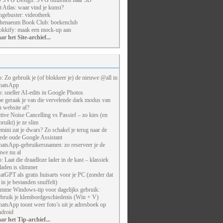
 SVG Design: SVG omzetten naar 3D
t Atlas: waar vind je kunst?
ngebuster: videotheek
henaeum Book Club: boekenclub
kkify: maak een mock-up aan
ar het Site-archief...
p: Zo gebruik je (of blokkeer je) de nieuwe @all in
atsApp
p: sneller AI-edits in Google Photos
e geraak je van die vervelende dark modus van
n website af?
tive Noise Cancelling vs Passief – zo kies (en
bruikt) je ze slim
mini zat je dwars? Zo schakel je terug naar de
ede oude Google Assistant
atsApp-gebruikersnamen: zo reserveer je de
uwe nu al
p: Laat die draadloze lader in de kast – klassiek
laden is slimmer
atGPT als gratis huisarts voor je PC (zonder dat
j in je bestanden snuffelt)
imme Windows-tip voor dagelijks gebruik:
bruik je klembordgeschiedenis (Win + V)
atsApp toont weer foto’s uit je adresboek op
droid
ar het Tip-archief...