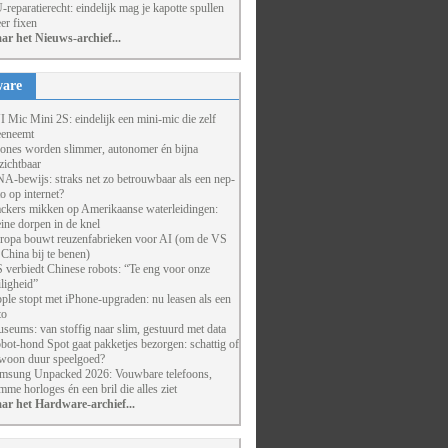
-reparatierecht: eindelijk mag je kapotte spullen
er fixen
ar het Nieuws-archief...
are
I Mic Mini 2S: eindelijk een mini-mic die zelf
eneemt
ones worden slimmer, autonomer én bijna
zichtbaar
A-bewijs: straks net zo betrouwbaar als een nep-
to op internet?
ckers mikken op Amerikaanse waterleidingen:
eine dorpen in de knel
ropa bouwt reuzenfabrieken voor AI (om de VS
 China bij te benen)
 verbiedt Chinese robots: “Te eng voor onze
iligheid”
ple stopt met iPhone-upgraden: nu leasen als een
to
seums: van stoffig naar slim, gestuurd met data
bot-hond Spot gaat pakketjes bezorgen: schattig of
woon duur speelgoed?
msung Unpacked 2026: Vouwbare telefoons,
imme horloges én een bril die alles ziet
ar het Hardware-archief...