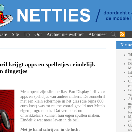
ware
Site
Tip
Oor
Archief nieuwsbrief
Abonneer
Nieuw
Ti
va
l krijgt apps en spelletjes: eindelijk
Di
Mi
n dingetjes
In
st
Ch
co
Ee
Meta opent zijn slimme Ray-Ban Display-bril voor
ve
apps en spelletjes van andere makers. De zonnebril
AI
met een klein schermpje in het glas (die bijna 800
mo
euro kost) was tot nu toe vooral gevuld met Meta's
EU
eigen programma's. Dat verandert nu:
fo
ontwikkelaars kunnen hun eigen spullen maken.
Mi
Eindelijk wat meer leven in de bril.
er
Go
Met je hand schrijven in de lucht
al