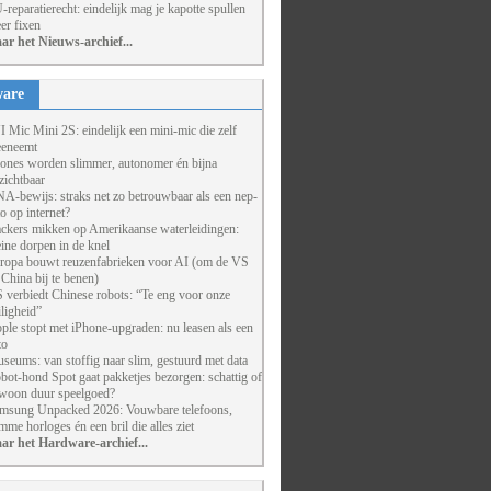
-reparatierecht: eindelijk mag je kapotte spullen
er fixen
ar het Nieuws-archief...
are
I Mic Mini 2S: eindelijk een mini-mic die zelf
eneemt
ones worden slimmer, autonomer én bijna
zichtbaar
A-bewijs: straks net zo betrouwbaar als een nep-
to op internet?
ckers mikken op Amerikaanse waterleidingen:
eine dorpen in de knel
ropa bouwt reuzenfabrieken voor AI (om de VS
 China bij te benen)
 verbiedt Chinese robots: “Te eng voor onze
iligheid”
ple stopt met iPhone-upgraden: nu leasen als een
to
seums: van stoffig naar slim, gestuurd met data
bot-hond Spot gaat pakketjes bezorgen: schattig of
woon duur speelgoed?
msung Unpacked 2026: Vouwbare telefoons,
imme horloges én een bril die alles ziet
ar het Hardware-archief...