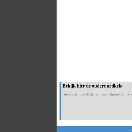
Bekijk hier de oudere artikels
Ons archief is wellicht het meest uitgebreide overzi
All