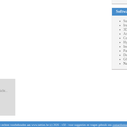
Softw
Su
Ir
3D
An
Co
Hy
In
Pa
De
GO
Na
cht...
e rechten voorbehouden aan www.netties.be (c) 2026 - v50 - voor suggesties en vragen gebruik ons
contactformu