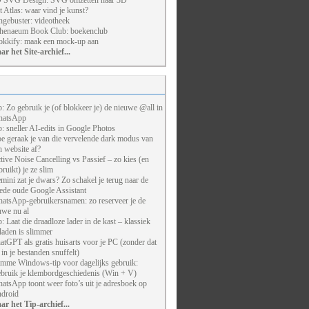
 SVG Design: SVG omzetten naar 3D
t Atlas: waar vind je kunst?
ngebuster: videotheek
henaeum Book Club: boekenclub
kkify: maak een mock-up aan
ar het Site-archief...
p: Zo gebruik je (of blokkeer je) de nieuwe @all in
atsApp
p: sneller AI-edits in Google Photos
e geraak je van die vervelende dark modus van
n website af?
tive Noise Cancelling vs Passief – zo kies (en
bruikt) je ze slim
mini zat je dwars? Zo schakel je terug naar de
ede oude Google Assistant
atsApp-gebruikersnamen: zo reserveer je de
uwe nu al
p: Laat die draadloze lader in de kast – klassiek
laden is slimmer
atGPT als gratis huisarts voor je PC (zonder dat
j in je bestanden snuffelt)
imme Windows-tip voor dagelijks gebruik:
bruik je klembordgeschiedenis (Win + V)
atsApp toont weer foto’s uit je adresboek op
droid
ar het Tip-archief...