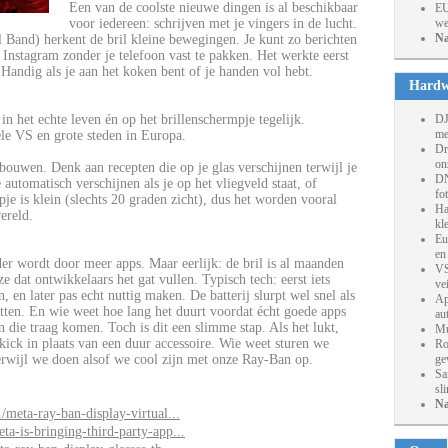
Een van de coolste nieuwe dingen is al beschikbaar
EU
voor iedereen: schrijven met je vingers in de lucht.
we
Na
l Band) herkent de bril kleine bewegingen. Je kunt zo berichten
nstagram zonder je telefoon vast te pakken. Het werkte eerst
. Handig als je aan het koken bent of je handen vol hebt.
Hardw
in het echte leven én op het brillenschermpje tegelijk.
DJ
me
ele VS en grote steden in Europa.
Dr
on
bouwen. Denk aan recepten die op je glas verschijnen terwijl je
DN
 automatisch verschijnen als je op het vliegveld staat, of
fo
pje is klein (slechts 20 graden zicht), dus het worden vooral
Ha
ereld.
kl
Eu
en
der wordt door meer apps. Maar eerlijk: de bril is al maanden
VS
 dat ontwikkelaars het gat vullen. Typisch tech: eerst iets
ve
en later pas echt nuttig maken. De batterij slurpt wel snel als
Ap
etten. En wie weet hoe lang het duurt voordat écht goede apps
au
n die traag komen. Toch is dit een slimme stap. Als het lukt,
Mu
kick in plaats van een duur accessoire. Wie weet sturen we
Ro
erwijl we doen alsof we cool zijn met onze Ray-Ban op.
ge
Sa
sl
Na
meta-ray-ban-display-virtual...
a-is-bringing-third-party-app...