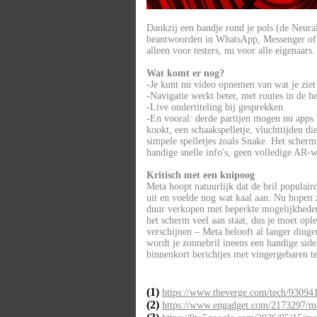
Dankzij een bandje rond je pols (de Neura
beantwoorden in WhatsApp, Messenger of I
alleen voor testers, nu voor alle eigenaars
Wat komt er nog?
-Je kunt nu video opnemen van wat je ziet 
-Navigatie werkt beter, met routes in de h
-Live ondertiteling bij gesprekken.
-En vooral: derde partijen mogen nu apps 
kookt, een schaakspelletje, vluchttijden die
simpele spelletjes zoals Snake. Het scherm
handige snelle info's, geen volledige AR-w
Kritisch met een knipoog
Meta hoopt natuurlijk dat de bril populair
uit en voelde nog wat kaal aan. Nu hopen ze
duur verkopen met beperkte mogelijkheden, 
het scherm veel aan staat, dus je moet opl
verschijnen – Meta belooft al langer dinge
wordt je zonnebril ineens een handige side
binnenkort berichtjes met vingergebaren t
(1)
https://www.theverge.com/tech/930941/
(2)
https://www.engadget.com/2173297/met