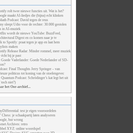
otify rolt twee nieuwe functies uit. Wat is het?
ogle maakt AI-liedjes die (bijna) echt klinken
liath Podcast: David tegen de reus
ny sleept Udio voor de rechter: 30.000 gestolen
ts in AI-muziek
tflix wordt de nieuwe YouTube: BuzzFeed,
chitectural Digest en co komen naar je tv
lk to Spotify: praat tegen je app en laat hem
aylists maken
otify Release Radar: Minder rommel, meer muziek
 écht bij je past
 Goede Vaderlander: Goede Nederlander of SD-
ion?
dcast: Final Thoughts Jerry Springer – van
rieuze politicus tot koning van de stoelengevec
 Quantum Podcast: Schrödinger’s kat legt het uit
f toch niet?)
ar het Oor-archief...
ayDifferential: test je eigen vooroordelen
 Chess: je schaakpartij laten analyseren
ogle, but wrong
enet Archives: retro
bbel XYZ: online woordspel