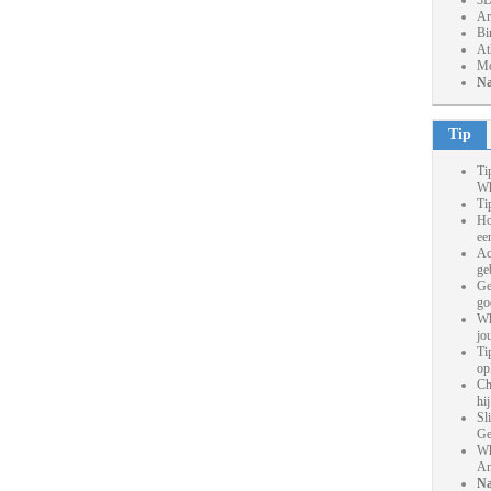
3D
Ar
Bi
At
Mo
Na
Tip
Ti
Wh
Ti
Ho
ee
Ac
ge
Ge
go
Wh
jo
Ti
op
Ch
hi
Sl
Ge
Wh
An
Na