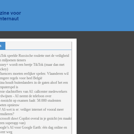
s
kTok speelde Russische roulette met de veiligheid
n miljoenen tieners
sney+ wordt een beetje TikTok (maar dan met
ckey)
fluencers moeten eerlijker spelen: Vlaanderen wil
rengere regels voor heel België
ina houdt buitenlanders in de gaten alsof het een
mputerspel is
rste slachtoffers van AI: callcenter medewerkers
rdwijnen - AI neemt de telefoon over
-toezicht op examen faalt: 58.000 studenten
eten opnieuw
 AI-wet is er: veiliger internet of vooral meer
rmulieren?
crosoft duwt Copilot overal in je gezicht (en maakt
 een superapp van)
ogle’s AI voor Google Earth: één dag online en
weer weg