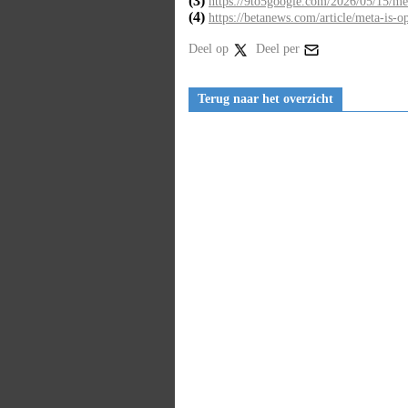
(3)
https://9to5google.com/2026/05/15/met
(4)
https://betanews.com/article/meta-is-op
Deel op
Deel per
Terug naar het overzicht