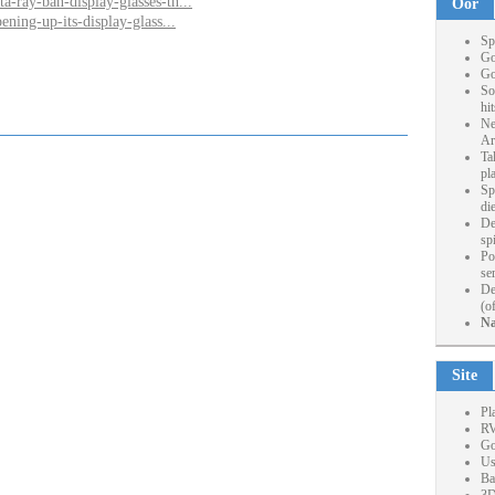
a-ray-ban-display-glasses-th...
Oor
ening-up-its-display-glass...
Sp
Go
Go
So
hi
Ne
Ar
Ta
pl
Sp
die
De
sp
Po
se
De
(o
Na
Site
Pl
RV
Go
Us
Ba