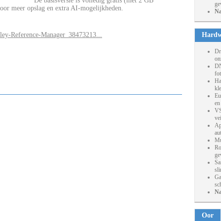
De basisversie is volledig gratis (met 2 GB
ge
voor meer opslag en extra AI-mogelijkheden.
Na
eley-Reference-Manager_38473213...
Hardw
Dr
on
DN
fo
Ha
kl
Eu
en
VS
ve
Ap
au
Mu
Ro
ge
Sa
sl
Ga
sc
Na
Oor