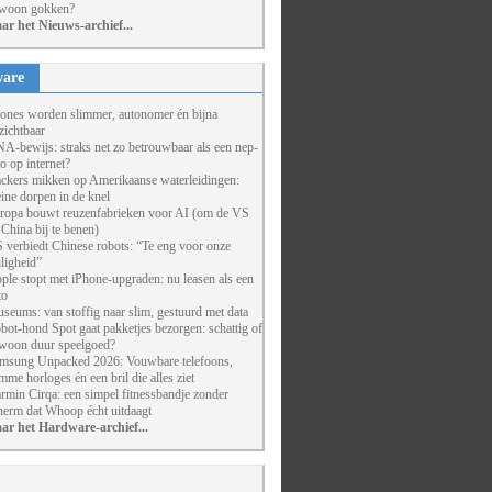
woon gokken?
ar het Nieuws-archief...
are
ones worden slimmer, autonomer én bijna
zichtbaar
A-bewijs: straks net zo betrouwbaar als een nep-
to op internet?
ckers mikken op Amerikaanse waterleidingen:
eine dorpen in de knel
ropa bouwt reuzenfabrieken voor AI (om de VS
 China bij te benen)
 verbiedt Chinese robots: “Te eng voor onze
iligheid”
ple stopt met iPhone-upgraden: nu leasen als een
to
seums: van stoffig naar slim, gestuurd met data
bot-hond Spot gaat pakketjes bezorgen: schattig of
woon duur speelgoed?
msung Unpacked 2026: Vouwbare telefoons,
imme horloges én een bril die alles ziet
rmin Cirqa: een simpel fitnessbandje zonder
herm dat Whoop écht uitdaagt
ar het Hardware-archief...