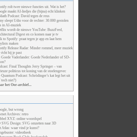
otify rolt twee nieuwe functies uit. Wat is het?
ogle maakt AI-liedjes die (bijna) echt klinken
liath Podcast: David tegen de reus
ny sleept Udio voor de rechter: 30.000 gestolen
ts in AI-muziek
tflix wordt de nieuwe YouTube: BuzzFeed,
chitectural Digest en co komen naar je tv
lk to Spotify: praat tegen je app en laat hem
aylists maken
otify Release Radar: Minder rommel, meer muziek
 écht bij je past
 Goede Vaderlander: Goede Nederlander of SD-
ion?
dcast: Final Thoughts Jerry Springer – van
rieuze politicus tot koning van de stoelengevec
 Quantum Podcast: Schrödinger’s kat legt het uit
f toch niet?)
ar het Oor-archief...
ogle, but wrong
enet Archives: retro
bbel XYZ: online woordspel
 SVG Design: SVG omzetten naar 3D
t Atlas: waar vind je kunst?
ngebuster: videotheek