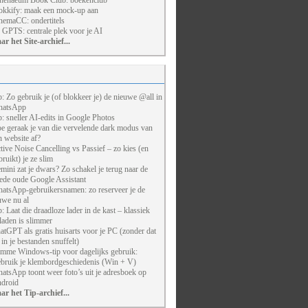
henaeum Book Club: boekenclub
kkify: maak een mock-up aan
nemaCC: ondertitels
 GPTS: centrale plek voor je AI
ar het Site-archief...
p: Zo gebruik je (of blokkeer je) de nieuwe @all in
atsApp
p: sneller AI-edits in Google Photos
e geraak je van die vervelende dark modus van
n website af?
tive Noise Cancelling vs Passief – zo kies (en
bruikt) je ze slim
mini zat je dwars? Zo schakel je terug naar de
ede oude Google Assistant
atsApp-gebruikersnamen: zo reserveer je de
uwe nu al
p: Laat die draadloze lader in de kast – klassiek
laden is slimmer
atGPT als gratis huisarts voor je PC (zonder dat
j in je bestanden snuffelt)
imme Windows-tip voor dagelijks gebruik:
bruik je klembordgeschiedenis (Win + V)
atsApp toont weer foto’s uit je adresboek op
droid
ar het Tip-archief...