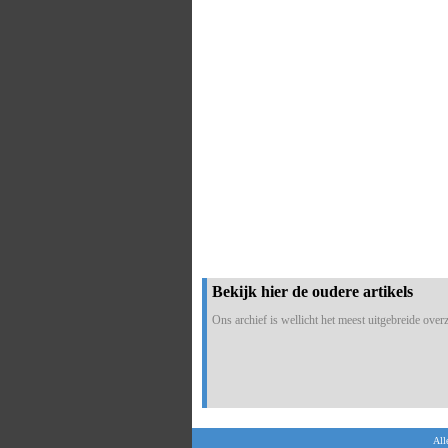
Bekijk hier de oudere artikels
Ons archief is wellicht het meest uitgebreide overzi
All