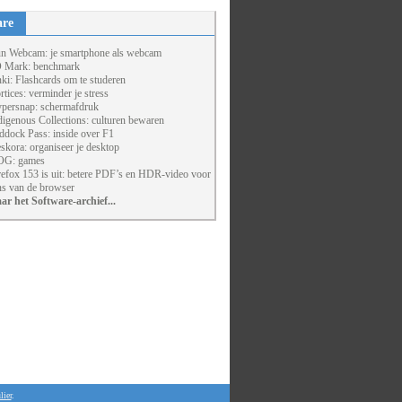
are
un Webcam: je smartphone als webcam
 Mark: benchmark
ki: Flashcards om te studeren
rtices: verminder je stress
persnap: schermafdruk
digenous Collections: culturen bewaren
ddock Pass: inside over F1
skora: organiseer je desktop
G: games
refox 153 is uit: betere PDF’s en HDR-video voor
ns van de browser
ar het Software-archief...
lier
.