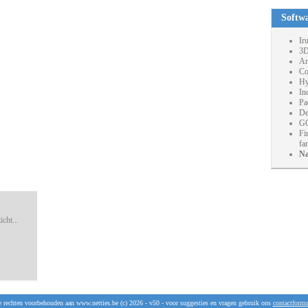
Softw
Ir
3D
An
Co
Hy
In
Pa
De
GO
Fi
fa
Na
cht...
e rechten voorbehouden aan www.netties.be (c) 2026 - v50 - voor suggesties en vragen gebruik ons
contactformu