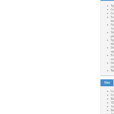
Sp
Go
Go
So
hi
Ne
Ar
Ta
pl
Sp
die
De
sp
Po
se
De
(o
Na
Site
Go
Us
Ba
3D
Ar
Bi