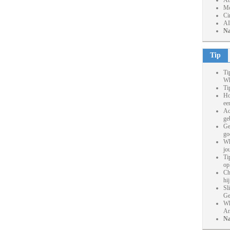
At
Mo
Ci
AI
Na
Tip
Ti
Wh
Ti
Ho
ee
Ac
ge
Ge
go
Wh
jo
Ti
op
Ch
hi
Sl
Ge
Wh
An
Na