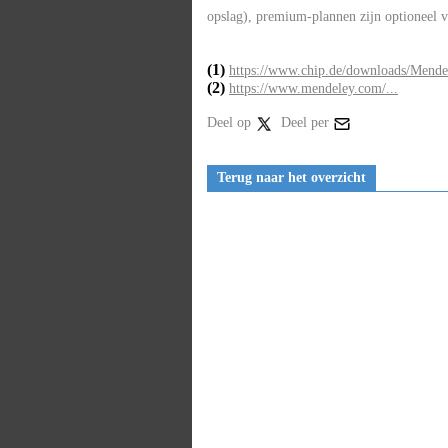
opslag), premium-plannen zijn optioneel 
(1)
https://www.chip.de/downloads/Mend
(2)
https://www.mendeley.com/...
Deel op
Deel per
Terug naar het overzicht