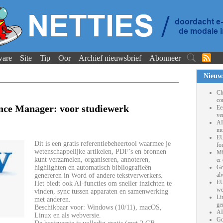
ware
Site
Tip
Oor
Archief nieuwsbrief
Abonneer
Nieuw
Ch
co
nce Manager: voor studiewerk
Ee
ve
AI
mo
EU
Dit is een gratis referentiebeheertool waarmee je
fo
wetenschappelijke artikelen, PDF’s en bronnen
Mi
kunt verzamelen, organiseren, annoteren,
er
highlighten en automatisch bibliografieën
Go
al
genereren in Word of andere tekstverwerkers.
EU
Het biedt ook AI-functies om sneller inzichten te
we
vinden, sync tussen apparaten en samenwerking
Li
met anderen.
ge
Beschikbaar voor: Windows (10/11), macOS,
AI
Linux en als webversie.
Go