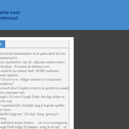
s
ina houdt buitenlanders in de gaten alsof het een
mputerspel is
rste slachtoffers van AI: callcenter medewerkers
rdwijnen - AI neemt de telefoon over
-toezicht op examen faalt: 58.000 studenten
eten opnieuw
 AI-wet is er: veiliger internet of vooral meer
rmulieren?
crosoft duwt Copilot overal in je gezicht (en maakt
 een superapp van)
ogle’s AI voor Google Earth: één dag online en
weer weg
-reparatierecht: eindelijk mag je kapotte spullen
er fixen
nkedIn krijgt een ‘AI-slop’-knop: genoeg is
noeg
-bedrijven kopen boeken… om ze te versnipperen
ogle Earth krijgt AI-plaatjes: terug in de tijd… of