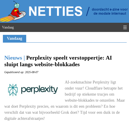
☰
Vandaag
Vandaag
Nieuws |
Perplexity speelt verstoppertje: AI
sluipt langs website-blokkades
Gepubliceerd op: 2025-08-07
AI-zoekmachine Perplexity ligt
onder vuur! Cloudflare betrapte het
bedrijf op stiekeme trucjes om
website-blokkades te omzeilen. Maar
wat doet Perplexity precies, en waarom is dit een probleem? En hoe
verschilt dat van wat bijvoorbeeld Grok doet? Tijd voor een duik in de
digitale achterafstraatjes!