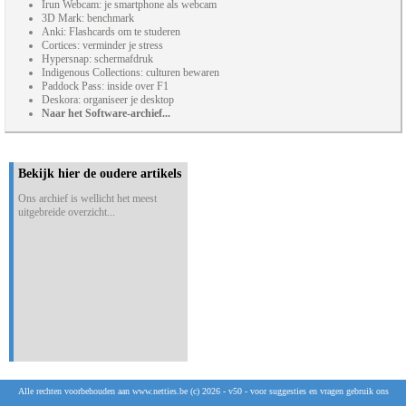
Irun Webcam: je smartphone als webcam
3D Mark: benchmark
Anki: Flashcards om te studeren
Cortices: verminder je stress
Hypersnap: schermafdruk
Indigenous Collections: culturen bewaren
Paddock Pass: inside over F1
Deskora: organiseer je desktop
Naar het Software-archief...
Bekijk hier de oudere artikels
Ons archief is wellicht het meest
uitgebreide overzicht...
Alle rechten voorbehouden aan www.netties.be (c) 2026 - v50 - voor suggesties en vragen gebruik ons