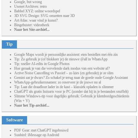
Google, but wrong
Usenet Archives: retro
Babbel XYZ: online woordspel
3D SVG Design: SVG omzetten naar 3D
Art Atlas: waar vind je kunst?
Bingebuster: videotheek
Naar het Site-archief...
Tip
Google Maps wordt je persoonlijke assistent: eten bestellen met één zin
Tip: Zo gebruik je (of blokkeer je) de nieuwe @all in WhatsApp
Tip: sneller AI-edits in Google Photos
Hoe geraak je van die vervelende dark modus van een website af?
Active Noise Cancelling vs Passief – zo kies (en gebruikt) je ze slim
Gemini zat je dwars? Zo schakel je terug naar de goede oude Google Assistant
WhatsApp-gebruikersnamen: zo reserveer je de jouwe nu al
Tip: Laat die draadloze lader in de kast – klassiek opladen is slimmer
ChatGPT als gratis huisarts voor je PC (zonder dat hij in je bestanden snuffelt)
Slimme Windows-tip voor dagelijks gebruik: Gebruik je klembordgeschiedenis
(Win + V)
Naar het Tip-archief...
Software
PDF Gear: met ChatGPT ingebouwd
Sunbird: iMessage op Android