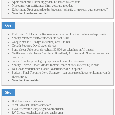
Apple stopt met iPhone-upgraden: nu leasen als een auto
Museums: van stoffig naar slim, gestuurd met data
Robot-hond Spot gaat pakketjes bezorgen: schattig of gewoon duur speelgoed?
Naar het Hardware-archief...
Oor
Podcasttip: Adults in the Room – toen de schoolkrant een schandaal openrukte
Spotify rolt twee nieuwe functies uit. Wat is het?
Google maakt AI-liedjes die (bijna) echt klinken
Goliath Podcast: David tegen de reus
Sony sleept Udio voor de rechter: 30.000 gestolen hits in AI-muziek
Netflix wordt de nieuwe YouTube: BuzzFeed, Architectural Digest en co komen
naar je tv
Talk to Spotify: praat tegen je app en laat hem playlists maken
Spotify Release Radar: Minder rommel, meer muziek die écht bij je past
De Goede Vaderlander: Goede Nederlander of SD-spion?
Podcast: Final Thoughts Jerry Springer – van serieuze politicus tot koning van de
stoelengevec
Naar het Oor-archief...
Site
Bad Translation: hilarisch
Meet Togather: samen afspreken
PlayDifferential: test je eigen vooroordelen
RV Chess: je schaakpartij laten analyseren