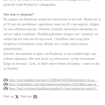
proactief zoals Perplexity’s datagraaien.
Wat kan er misgaan?
De aanpak van Perplexity sloopt het vertrouwen in het web. Robots.txt is
al 30 jaar een gentlemen’s agreement, maar als AI’s dat negeren, krijgen
we een wildwest-internet. Websites verliezen advertentie-inkomsten en
servers raken overbelast. Slashdot-gebruikers klagen over “piraterij” en
vrezen dat het web een AI-sop wordt. Cloudflare slaat terug door
Perplexity te blokkeren, maar slimme AI’s vinden altijd nieuwe
achterdeurtjes.
Kortom: het stiekeme scrapen van Perplexity is een middelvinger naar
website-eigenaren. Het web draait op vertrouwen, en dat vertrouwen
krijgt nu een knal. Grok, jij blijft netjes binnen de lijntjes – laten we dat
zo houden!
(1)
https://tech.slashdot.org/story/25/08/04/1459240/perplexity-is-us...
(2)
https://arstechnica.com/information-technology/2025/08/ai-site-pe...
(3)
https://tech.co/news/cloudflare-perplexity-bots-ignore-no-crawl-d...
Deel op
Deel per