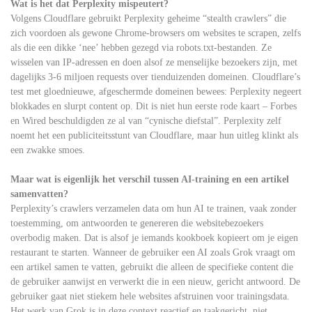
Wat is het dat Perplexity mispeutert?
Volgens Cloudflare gebruikt Perplexity geheime “stealth crawlers” die
zich voordoen als gewone Chrome-browsers om websites te scrapen, zelfs
als die een dikke ‘nee’ hebben gezegd via robots.txt-bestanden. Ze
wisselen van IP-adressen en doen alsof ze menselijke bezoekers zijn, met
dagelijks 3-6 miljoen requests over tienduizenden domeinen. Cloudflare’s
test met gloednieuwe, afgeschermde domeinen bewees: Perplexity negeert
blokkades en slurpt content op. Dit is niet hun eerste rode kaart – Forbes
en Wired beschuldigden ze al van “cynische diefstal”. Perplexity zelf
noemt het een publiciteitsstunt van Cloudflare, maar hun uitleg klinkt als
een zwakke smoes.
Maar wat is eigenlijk het verschil tussen AI-training en een artikel
samenvatten?
Perplexity’s crawlers verzamelen data om hun AI te trainen, vaak zonder
toestemming, om antwoorden te genereren die websitebezoekers
overbodig maken. Dat is alsof je iemands kookboek kopieert om je eigen
restaurant te starten. Wanneer de gebruiker een AI zoals Grok vraagt om
een artikel samen te vatten, gebruikt die alleen de specifieke content die
de gebruiker aanwijst en verwerkt die in een nieuw, gericht antwoord. De
gebruiker gaat niet stiekem hele websites afstruinen voor trainingsdata.
Het werk van Grok is in deze context reactief en taakgericht, niet