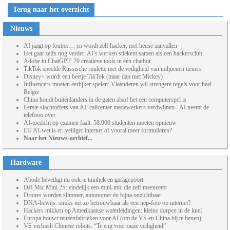
Terug naar het overzicht
Nieuws
AI jaagt op foutjes… en wordt zelf hacker, met heuse aanvallen
Het gaat zelfs nog verder: AI’s werken stiekem samen als een hackersclub
Adobe in ChatGPT: 70 creatieve tools in één chatbot
TikTok speelde Russische roulette met de veiligheid van miljoenen tieners
Disney+ wordt een beetje TikTok (maar dan met Mickey)
Influencers moeten eerlijker spelen: Vlaanderen wil strengere regels voor heel
België
China houdt buitenlanders in de gaten alsof het een computerspel is
Eerste slachtoffers van AI: callcenter medewerkers verdwijnen - AI neemt de
telefoon over
AI-toezicht op examen faalt: 58.000 studenten moeten opnieuw
EU AI-wet is er: veiliger internet of vooral meer formulieren?
Naar het Nieuws-archief...
Hardware
Abode beveiligt nu ook je tuinhek en garagepoort
DJI Mic Mini 2S: eindelijk een mini-mic die zelf meeneemt
Drones worden slimmer, autonomer én bijna onzichtbaar
DNA-bewijs: straks net zo betrouwbaar als een nep-foto op internet?
Hackers mikken op Amerikaanse waterleidingen: kleine dorpen in de knel
Europa bouwt reuzenfabrieken voor AI (om de VS en China bij te benen)
VS verbiedt Chinese robots: “Te eng voor onze veiligheid”