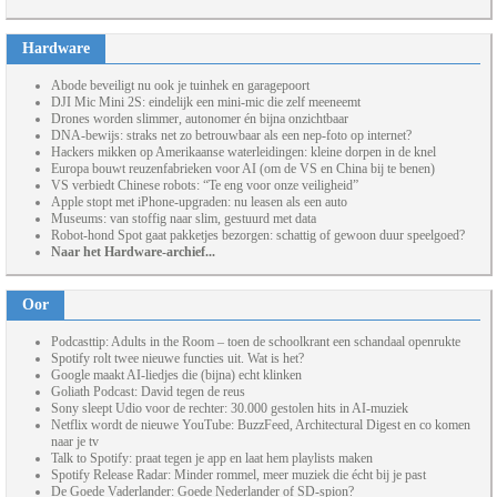
Hardware
Abode beveiligt nu ook je tuinhek en garagepoort
DJI Mic Mini 2S: eindelijk een mini-mic die zelf meeneemt
Drones worden slimmer, autonomer én bijna onzichtbaar
DNA-bewijs: straks net zo betrouwbaar als een nep-foto op internet?
Hackers mikken op Amerikaanse waterleidingen: kleine dorpen in de knel
Europa bouwt reuzenfabrieken voor AI (om de VS en China bij te benen)
VS verbiedt Chinese robots: “Te eng voor onze veiligheid”
Apple stopt met iPhone-upgraden: nu leasen als een auto
Museums: van stoffig naar slim, gestuurd met data
Robot-hond Spot gaat pakketjes bezorgen: schattig of gewoon duur speelgoed?
Naar het Hardware-archief...
Oor
Podcasttip: Adults in the Room – toen de schoolkrant een schandaal openrukte
Spotify rolt twee nieuwe functies uit. Wat is het?
Google maakt AI-liedjes die (bijna) echt klinken
Goliath Podcast: David tegen de reus
Sony sleept Udio voor de rechter: 30.000 gestolen hits in AI-muziek
Netflix wordt de nieuwe YouTube: BuzzFeed, Architectural Digest en co komen
naar je tv
Talk to Spotify: praat tegen je app en laat hem playlists maken
Spotify Release Radar: Minder rommel, meer muziek die écht bij je past
De Goede Vaderlander: Goede Nederlander of SD-spion?