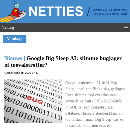
☰
Vandaag
Vandaag
Nieuws |
Google Big Sleep AI: slimme bugjager
of toevalstreffer?
Gepubliceerd op: 2025-07-17
Google’s nieuwste AI-held, Big
Sleep, heeft een flinke slag geslagen.
Deze slimme tool ontdekte een
gevaarlijke fout (CVE-2025-6965)
in SQLite, een veelgebruikte
database. Hackers stonden klaar om
toe te slaan, maar Big Sleep was ze
te snel af. Is dit nou echt een