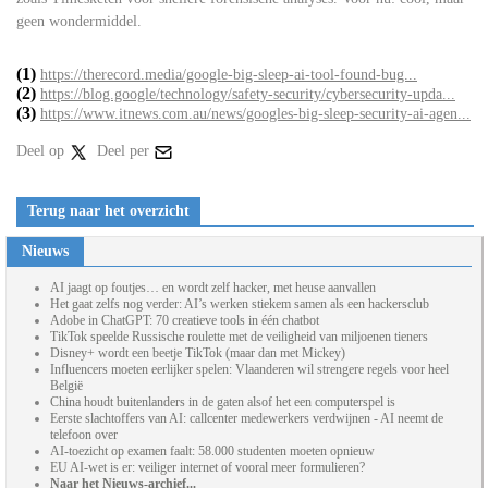
geen wondermiddel.
(1)
https://therecord.media/google-big-sleep-ai-tool-found-bug...
(2)
https://blog.google/technology/safety-security/cybersecurity-upda...
(3)
https://www.itnews.com.au/news/googles-big-sleep-security-ai-agen...
Deel op
Deel per
Terug naar het overzicht
Nieuws
AI jaagt op foutjes… en wordt zelf hacker, met heuse aanvallen
Het gaat zelfs nog verder: AI’s werken stiekem samen als een hackersclub
Adobe in ChatGPT: 70 creatieve tools in één chatbot
TikTok speelde Russische roulette met de veiligheid van miljoenen tieners
Disney+ wordt een beetje TikTok (maar dan met Mickey)
Influencers moeten eerlijker spelen: Vlaanderen wil strengere regels voor heel
België
China houdt buitenlanders in de gaten alsof het een computerspel is
Eerste slachtoffers van AI: callcenter medewerkers verdwijnen - AI neemt de
telefoon over
AI-toezicht op examen faalt: 58.000 studenten moeten opnieuw
EU AI-wet is er: veiliger internet of vooral meer formulieren?
Naar het Nieuws-archief...