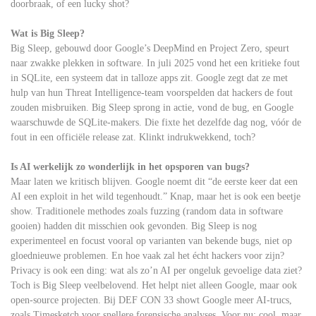
doorbraak, of een lucky shot?
Wat is Big Sleep?
Big Sleep, gebouwd door Google’s DeepMind en Project Zero, speurt
naar zwakke plekken in software. In juli 2025 vond het een kritieke fout
in SQLite, een systeem dat in talloze apps zit. Google zegt dat ze met
hulp van hun Threat Intelligence-team voorspelden dat hackers de fout
zouden misbruiken. Big Sleep sprong in actie, vond de bug, en Google
waarschuwde de SQLite-makers. Die fixte het dezelfde dag nog, vóór de
fout in een officiële release zat. Klinkt indrukwekkend, toch?
Is AI werkelijk zo wonderlijk in het opsporen van bugs?
Maar laten we kritisch blijven. Google noemt dit “de eerste keer dat een
AI een exploit in het wild tegenhoudt.” Knap, maar het is ook een beetje
show. Traditionele methodes zoals fuzzing (random data in software
gooien) hadden dit misschien ook gevonden. Big Sleep is nog
experimenteel en focust vooral op varianten van bekende bugs, niet op
gloednieuwe problemen. En hoe vaak zal het écht hackers voor zijn?
Privacy is ook een ding: wat als zo’n AI per ongeluk gevoelige data ziet?
Toch is Big Sleep veelbelovend. Het helpt niet alleen Google, maar ook
open-source projecten. Bij DEF CON 33 showt Google meer AI-trucs,
zoals Timesketch voor snellere forensische analyses. Voor nu: cool, maar