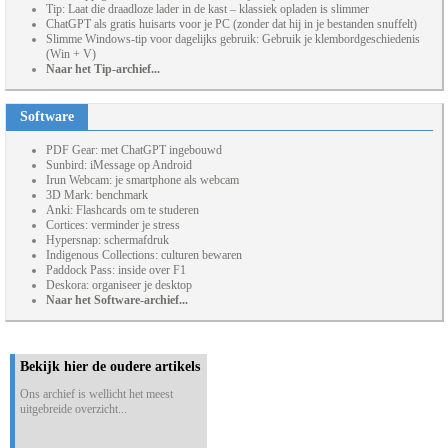
Tip: Laat die draadloze lader in de kast – klassiek opladen is slimmer
ChatGPT als gratis huisarts voor je PC (zonder dat hij in je bestanden snuffelt)
Slimme Windows-tip voor dagelijks gebruik: Gebruik je klembordgeschiedenis
(Win + V)
Naar het Tip-archief...
Software
PDF Gear: met ChatGPT ingebouwd
Sunbird: iMessage op Android
Irun Webcam: je smartphone als webcam
3D Mark: benchmark
Anki: Flashcards om te studeren
Cortices: verminder je stress
Hypersnap: schermafdruk
Indigenous Collections: culturen bewaren
Paddock Pass: inside over F1
Deskora: organiseer je desktop
Naar het Software-archief...
Bekijk hier de oudere artikels
Ons archief is wellicht het meest
uitgebreide overzicht...