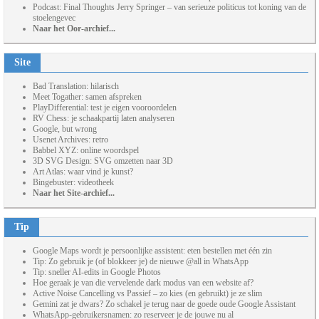
Podcast: Final Thoughts Jerry Springer – van serieuze politicus tot koning van de
stoelengevec
Naar het Oor-archief...
Site
Bad Translation: hilarisch
Meet Togather: samen afspreken
PlayDifferential: test je eigen vooroordelen
RV Chess: je schaakpartij laten analyseren
Google, but wrong
Usenet Archives: retro
Babbel XYZ: online woordspel
3D SVG Design: SVG omzetten naar 3D
Art Atlas: waar vind je kunst?
Bingebuster: videotheek
Naar het Site-archief...
Tip
Google Maps wordt je persoonlijke assistent: eten bestellen met één zin
Tip: Zo gebruik je (of blokkeer je) de nieuwe @all in WhatsApp
Tip: sneller AI-edits in Google Photos
Hoe geraak je van die vervelende dark modus van een website af?
Active Noise Cancelling vs Passief – zo kies (en gebruikt) je ze slim
Gemini zat je dwars? Zo schakel je terug naar de goede oude Google Assistant
WhatsApp-gebruikersnamen: zo reserveer je de jouwe nu al