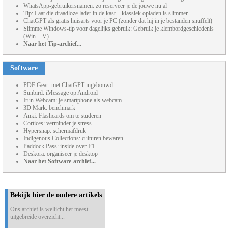
WhatsApp-gebruikersnamen: zo reserveer je de jouwe nu al
Tip: Laat die draadloze lader in de kast – klassiek opladen is slimmer
ChatGPT als gratis huisarts voor je PC (zonder dat hij in je bestanden snuffelt)
Slimme Windows-tip voor dagelijks gebruik: Gebruik je klembordgeschiedenis
(Win + V)
Naar het Tip-archief...
Software
PDF Gear: met ChatGPT ingebouwd
Sunbird: iMessage op Android
Irun Webcam: je smartphone als webcam
3D Mark: benchmark
Anki: Flashcards om te studeren
Cortices: verminder je stress
Hypersnap: schermafdruk
Indigenous Collections: culturen bewaren
Paddock Pass: inside over F1
Deskora: organiseer je desktop
Naar het Software-archief...
Bekijk hier de oudere artikels
Ons archief is wellicht het meest
uitgebreide overzicht...