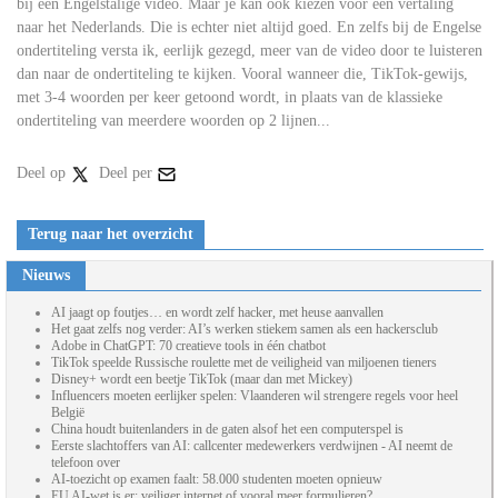
bij een Engelstalige video. Maar je kan ook kiezen voor een vertaling
naar het Nederlands. Die is echter niet altijd goed. En zelfs bij de Engelse
ondertiteling versta ik, eerlijk gezegd, meer van de video door te luisteren
dan naar de ondertiteling te kijken. Vooral wanneer die, TikTok-gewijs,
met 3-4 woorden per keer getoond wordt, in plaats van de klassieke
ondertiteling van meerdere woorden op 2 lijnen...
Deel op
Deel per
Terug naar het overzicht
Nieuws
AI jaagt op foutjes… en wordt zelf hacker, met heuse aanvallen
Het gaat zelfs nog verder: AI’s werken stiekem samen als een hackersclub
Adobe in ChatGPT: 70 creatieve tools in één chatbot
TikTok speelde Russische roulette met de veiligheid van miljoenen tieners
Disney+ wordt een beetje TikTok (maar dan met Mickey)
Influencers moeten eerlijker spelen: Vlaanderen wil strengere regels voor heel
België
China houdt buitenlanders in de gaten alsof het een computerspel is
Eerste slachtoffers van AI: callcenter medewerkers verdwijnen - AI neemt de
telefoon over
AI-toezicht op examen faalt: 58.000 studenten moeten opnieuw
EU AI-wet is er: veiliger internet of vooral meer formulieren?