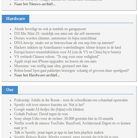
Naar het Nieuws-archief...
Hardware
Abode beveiligt nu ook je tuinhek en garagepoort
DJI Mic Mini 2S: eindelijk een mini-mic die zelf meeneemt
Drones worden slimmer, autonomer én bijna onzichtbaar
DNA-bewijs: straks net zo betrouwbaar als een nep-foto op internet?
Hackers mikken op Amerikaanse waterleidingen: kleine dorpen in de knel
Europa bouwt reuzenfabrieken voor AI (om de VS en China bij te benen)
VS verbiedt Chinese robots: “Te eng voor onze veiligheid”
Apple stopt met iPhone-upgraden: nu leasen als een auto
Museums: van stoffig naar slim, gestuurd met data
Robot-hond Spot gaat pakketjes bezorgen: schattig of gewoon duur speelgoed?
Naar het Hardware-archief...
Oor
Podcasttip: Adults in the Room – toen de schoolkrant een schandaal openrukte
Spotify rolt twee nieuwe functies uit. Wat is het?
Google maakt AI-liedjes die (bijna) echt klinken
Goliath Podcast: David tegen de reus
Sony sleept Udio voor de rechter: 30.000 gestolen hits in AI-muziek
Netflix wordt de nieuwe YouTube: BuzzFeed, Architectural Digest en co komen
naar je tv
Talk to Spotify: praat tegen je app en laat hem playlists maken
Spotify Release Radar: Minder rommel, meer muziek die écht bij je past