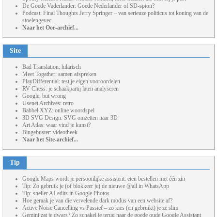
De Goede Vaderlander: Goede Nederlander of SD-spion?
Podcast: Final Thoughts Jerry Springer – van serieuze politicus tot koning van de
stoelengevec
Naar het Oor-archief...
Site
Bad Translation: hilarisch
Meet Togather: samen afspreken
PlayDifferential: test je eigen vooroordelen
RV Chess: je schaakpartij laten analyseren
Google, but wrong
Usenet Archives: retro
Babbel XYZ: online woordspel
3D SVG Design: SVG omzetten naar 3D
Art Atlas: waar vind je kunst?
Bingebuster: videotheek
Naar het Site-archief...
Tip
Google Maps wordt je persoonlijke assistent: eten bestellen met één zin
Tip: Zo gebruik je (of blokkeer je) de nieuwe @all in WhatsApp
Tip: sneller AI-edits in Google Photos
Hoe geraak je van die vervelende dark modus van een website af?
Active Noise Cancelling vs Passief – zo kies (en gebruikt) je ze slim
Gemini zat je dwars? Zo schakel je terug naar de goede oude Google Assistant