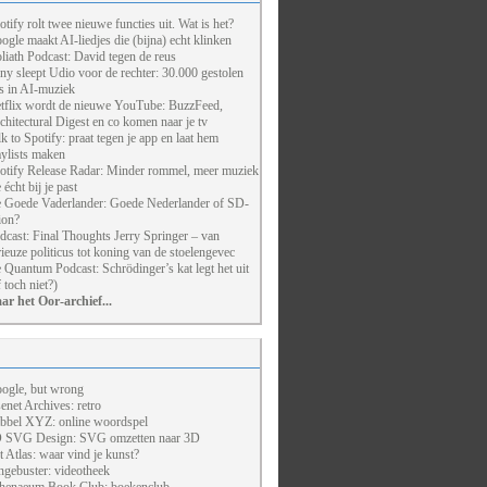
otify rolt twee nieuwe functies uit. Wat is het?
ogle maakt AI-liedjes die (bijna) echt klinken
liath Podcast: David tegen de reus
ny sleept Udio voor de rechter: 30.000 gestolen
ts in AI-muziek
tflix wordt de nieuwe YouTube: BuzzFeed,
chitectural Digest en co komen naar je tv
lk to Spotify: praat tegen je app en laat hem
aylists maken
otify Release Radar: Minder rommel, meer muziek
 écht bij je past
 Goede Vaderlander: Goede Nederlander of SD-
ion?
dcast: Final Thoughts Jerry Springer – van
rieuze politicus tot koning van de stoelengevec
 Quantum Podcast: Schrödinger’s kat legt het uit
f toch niet?)
ar het Oor-archief...
ogle, but wrong
enet Archives: retro
bbel XYZ: online woordspel
 SVG Design: SVG omzetten naar 3D
t Atlas: waar vind je kunst?
ngebuster: videotheek