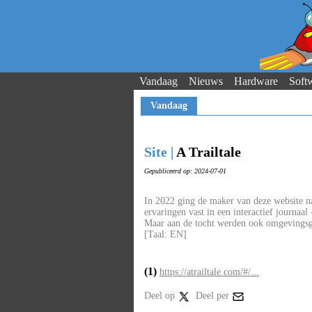
Vandaag
Nieuws
Hardware
Soft
Vandaag
Site |
A Trailtale
Gepubliceerd op: 2024-07-01
In 2022 ging de maker van deze website na
ervaringen vast in een interactief journaal
Maar aan de tocht werden ook omgevingsge
[Taal: EN]
(1)
https://atrailtale.com/#/...
Deel op
Deel per