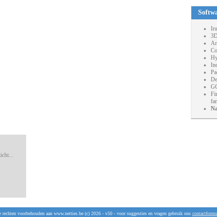
Softw
Ir
3D
An
Co
Hy
In
Pa
De
GO
Fi
fa
Na
cht...
e rechten voorbehouden aan www.netties.be (c) 2026 - v50 - voor suggesties en vragen gebruik ons
contactformu