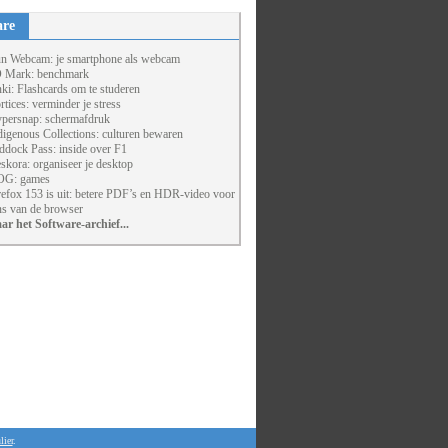
are
un Webcam: je smartphone als webcam
 Mark: benchmark
ki: Flashcards om te studeren
rtices: verminder je stress
persnap: schermafdruk
digenous Collections: culturen bewaren
ddock Pass: inside over F1
skora: organiseer je desktop
G: games
refox 153 is uit: betere PDF’s en HDR-video voor
ns van de browser
ar het Software-archief...
lier
.