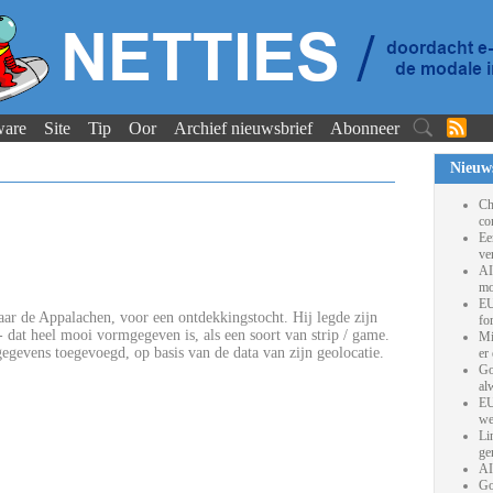
ware
Site
Tip
Oor
Archief nieuwsbrief
Abonneer
Nieuw
Ch
co
Ee
ve
AI
mo
EU
ar de Appalachen, voor een ontdekkingstocht. Hij legde zijn
fo
 - dat heel mooi vormgegeven is, als een soort van strip / game.
Mi
gevens toegevoegd, op basis van de data van zijn geolocatie.
er
Go
al
EU
we
Li
ge
AI
Go