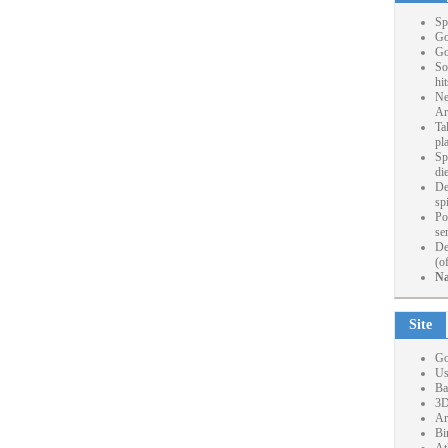
Sp
Go
Go
So
hi
Ne
Ar
Ta
pl
Sp
die
De
sp
Po
se
De
(o
Na
Site
Go
Us
Ba
3D
Ar
Bi