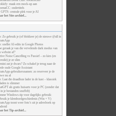
henaeum Book Club: boekenclub
kkify: maak een mock-up aan
nemaCC: ondertitels
 GPTS: centrale plek voor je AI
ar het Site-archief...
p: Zo gebruik je (of blokkeer je) de nieuwe @all in
atsApp
p: sneller AI-edits in Google Photos
e geraak je van die vervelende dark modus van
n website af?
tive Noise Cancelling vs Passief – zo kies (en
bruikt) je ze slim
mini zat je dwars? Zo schakel je terug naar de
ede oude Google Assistant
atsApp-gebruikersnamen: zo reserveer je de
uwe nu al
p: Laat die draadloze lader in de kast – klassiek
laden is slimmer
atGPT als gratis huisarts voor je PC (zonder dat
j in je bestanden snuffelt)
imme Windows-tip voor dagelijks gebruik:
bruik je klembordgeschiedenis (Win + V)
atsApp toont weer foto’s uit je adresboek op
droid
ar het Tip-archief...