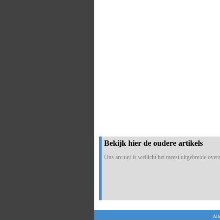
Bekijk hier de oudere artikels
Ons archief is wellicht het meest uitgebreide overzi
All