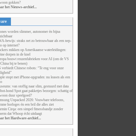
woon gokken?
ar het Nieuws-archief...
are
ones worden slimmer, autonomer én bijna
zichtbaar
A-bewijs: straks net zo betrouwbaar als een nep-
to op internet?
ckers mikken op Amerikaanse waterleidingen:
eine dorpen in de knel
ropa bouwt reuzenfabrieken voor AI (om de VS
 China bij te benen)
 verbiedt Chinese robots: “Te eng voor onze
iligheid”
ple stopt met iPhone-upgraden: nu leasen als een
to
seums: van stoffig naar slim, gestuurd met data
bot-hond Spot gaat pakketjes bezorgen: schattig of
woon duur speelgoed?
msung Unpacked 2026: Vouwbare telefoons,
imme horloges én een bril die alles ziet
rmin Cirqa: een simpel fitnessbandje zonder
herm dat Whoop écht uitdaagt
ar het Hardware-archief...