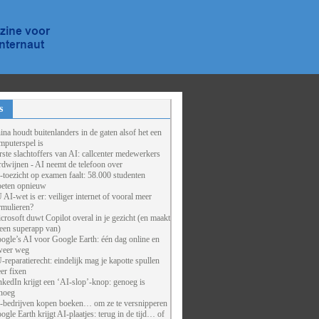
s
ina houdt buitenlanders in de gaten alsof het een
mputerspel is
rste slachtoffers van AI: callcenter medewerkers
rdwijnen - AI neemt de telefoon over
-toezicht op examen faalt: 58.000 studenten
eten opnieuw
 AI-wet is er: veiliger internet of vooral meer
rmulieren?
crosoft duwt Copilot overal in je gezicht (en maakt
 een superapp van)
ogle’s AI voor Google Earth: één dag online en
weer weg
-reparatierecht: eindelijk mag je kapotte spullen
er fixen
nkedIn krijgt een ‘AI-slop’-knop: genoeg is
noeg
-bedrijven kopen boeken… om ze te versnipperen
ogle Earth krijgt AI-plaatjes: terug in de tijd… of