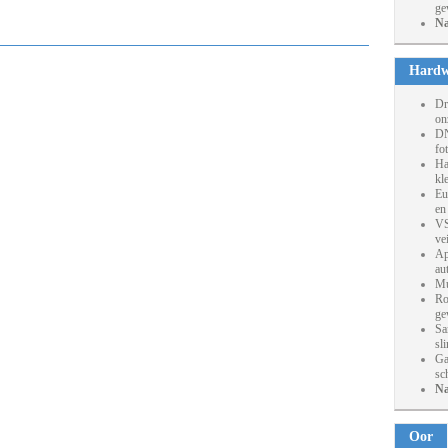
ge
Na
Hardw
Dr
on
DN
fo
Ha
kl
Eu
en
VS
ve
Ap
au
Mu
Ro
ge
Sa
sl
Ga
sc
Na
Oor