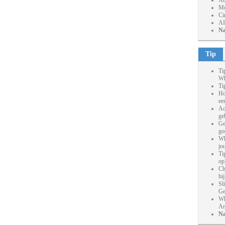
At
Mo
Ci
AI
Na
Tip
Ti
Wh
Ti
Ho
ee
Ac
ge
Ge
go
Wh
jo
Ti
op
Ch
hi
Sl
Ge
Wh
An
Na