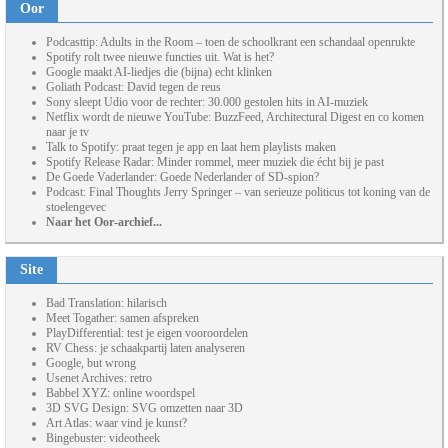
Oor
Podcasttip: Adults in the Room – toen de schoolkrant een schandaal openrukte
Spotify rolt twee nieuwe functies uit. Wat is het?
Google maakt AI-liedjes die (bijna) echt klinken
Goliath Podcast: David tegen de reus
Sony sleept Udio voor de rechter: 30.000 gestolen hits in AI-muziek
Netflix wordt de nieuwe YouTube: BuzzFeed, Architectural Digest en co komen
naar je tv
Talk to Spotify: praat tegen je app en laat hem playlists maken
Spotify Release Radar: Minder rommel, meer muziek die écht bij je past
De Goede Vaderlander: Goede Nederlander of SD-spion?
Podcast: Final Thoughts Jerry Springer – van serieuze politicus tot koning van de
stoelengevec
Naar het Oor-archief...
Site
Bad Translation: hilarisch
Meet Togather: samen afspreken
PlayDifferential: test je eigen vooroordelen
RV Chess: je schaakpartij laten analyseren
Google, but wrong
Usenet Archives: retro
Babbel XYZ: online woordspel
3D SVG Design: SVG omzetten naar 3D
Art Atlas: waar vind je kunst?
Bingebuster: videotheek