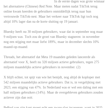
In de eerste dagen was grote winnaar
het alternatieve (Chinese) Red Note. Maar meten nadat TikTok terug
online kwam keerden de gebruikers onmiddellijk terug naar hun
vertrouwde TikTok-nest. Maar het verkeer naar TIkTok ligt toch nog
altijd 10% lager dan na de korte sluiting op 19 januari.
Bluesky heeft nu 30 miljoen gebruikers, waar dat in september nog maar
9 miljoen was. Toch zou de groei van Bluesky stagneren: in november
nog een stijging met maar liefst 189%, maar in december slechts 10%
maand-op-maand.
Threads, het alternatief dat Meta 19 maanden geleden lanceerde als
alternatief voor X, heeft nu 320 miljoen actieve gebruikers, tegen 275
miljoen maandelijks actieve gebruikers in november. (2)
X blijft echter, tot spijt van wie het benijdt, nog altijd de koploper met
542 miljoen maandelijks actieve gebruikers. Dat is, in vergelijking met
2023, een stijging van 47%. In Nederland was er wel een daling met een
half miljoen gebruikers (14%). Maar de overgebleven gebruikers zouden
actiever zijn dan ooit.
BeReal van zijn kant moest echt een zware slag incasseren, want in 2025