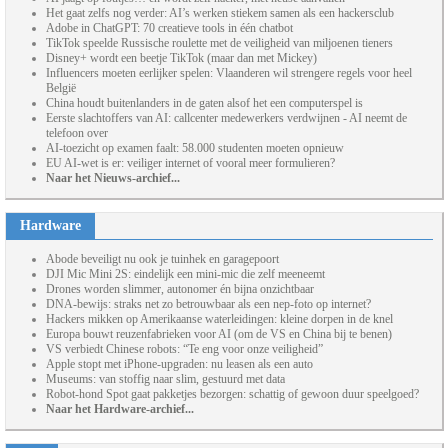
Het gaat zelfs nog verder: AI’s werken stiekem samen als een hackersclub
Adobe in ChatGPT: 70 creatieve tools in één chatbot
TikTok speelde Russische roulette met de veiligheid van miljoenen tieners
Disney+ wordt een beetje TikTok (maar dan met Mickey)
Influencers moeten eerlijker spelen: Vlaanderen wil strengere regels voor heel
België
China houdt buitenlanders in de gaten alsof het een computerspel is
Eerste slachtoffers van AI: callcenter medewerkers verdwijnen - AI neemt de
telefoon over
AI-toezicht op examen faalt: 58.000 studenten moeten opnieuw
EU AI-wet is er: veiliger internet of vooral meer formulieren?
Naar het Nieuws-archief...
Hardware
Abode beveiligt nu ook je tuinhek en garagepoort
DJI Mic Mini 2S: eindelijk een mini-mic die zelf meeneemt
Drones worden slimmer, autonomer én bijna onzichtbaar
DNA-bewijs: straks net zo betrouwbaar als een nep-foto op internet?
Hackers mikken op Amerikaanse waterleidingen: kleine dorpen in de knel
Europa bouwt reuzenfabrieken voor AI (om de VS en China bij te benen)
VS verbiedt Chinese robots: “Te eng voor onze veiligheid”
Apple stopt met iPhone-upgraden: nu leasen als een auto
Museums: van stoffig naar slim, gestuurd met data
Robot-hond Spot gaat pakketjes bezorgen: schattig of gewoon duur speelgoed?
Naar het Hardware-archief...