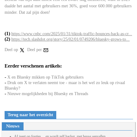
daalde het aantal met gebruikers met 36%, goed voor 600.000 gebruikers
minder. Dat zal pijn doen!
(1)
https://www.cnbc.com/2025/01/31/tiktok-traffic-bounces-back-as-cr...
(2)
https://tech.slashdot.org/story/25/02/01/0749206/bluesky-grows-to...
Deel op
Deel per
Eerder verschenen artikels:
-
X en Bluesky mikken op TikTok gebruikers
-
Druk om X te verlaten neemt toe - maar is het wel zo leuk op rivaal
Bluesky?
-
Nieuwe mogelijkheden bij Bluesky en Threads
Terug naar het overzicht
Nieuws
AI jaagt op foutjes… en wordt zelf hacker, met heuse aanvallen