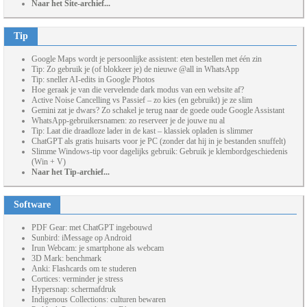
Naar het Site-archief...
Tip
Google Maps wordt je persoonlijke assistent: eten bestellen met één zin
Tip: Zo gebruik je (of blokkeer je) de nieuwe @all in WhatsApp
Tip: sneller AI-edits in Google Photos
Hoe geraak je van die vervelende dark modus van een website af?
Active Noise Cancelling vs Passief – zo kies (en gebruikt) je ze slim
Gemini zat je dwars? Zo schakel je terug naar de goede oude Google Assistant
WhatsApp-gebruikersnamen: zo reserveer je de jouwe nu al
Tip: Laat die draadloze lader in de kast – klassiek opladen is slimmer
ChatGPT als gratis huisarts voor je PC (zonder dat hij in je bestanden snuffelt)
Slimme Windows-tip voor dagelijks gebruik: Gebruik je klembordgeschiedenis
(Win + V)
Naar het Tip-archief...
Software
PDF Gear: met ChatGPT ingebouwd
Sunbird: iMessage op Android
Irun Webcam: je smartphone als webcam
3D Mark: benchmark
Anki: Flashcards om te studeren
Cortices: verminder je stress
Hypersnap: schermafdruk
Indigenous Collections: culturen bewaren