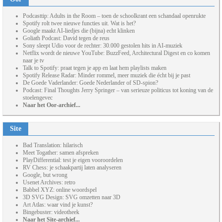
Podcasttip: Adults in the Room – toen de schoolkrant een schandaal openrukte
Spotify rolt twee nieuwe functies uit. Wat is het?
Google maakt AI-liedjes die (bijna) echt klinken
Goliath Podcast: David tegen de reus
Sony sleept Udio voor de rechter: 30.000 gestolen hits in AI-muziek
Netflix wordt de nieuwe YouTube: BuzzFeed, Architectural Digest en co komen
naar je tv
Talk to Spotify: praat tegen je app en laat hem playlists maken
Spotify Release Radar: Minder rommel, meer muziek die écht bij je past
De Goede Vaderlander: Goede Nederlander of SD-spion?
Podcast: Final Thoughts Jerry Springer – van serieuze politicus tot koning van de
stoelengevec
Naar het Oor-archief...
Site
Bad Translation: hilarisch
Meet Togather: samen afspreken
PlayDifferential: test je eigen vooroordelen
RV Chess: je schaakpartij laten analyseren
Google, but wrong
Usenet Archives: retro
Babbel XYZ: online woordspel
3D SVG Design: SVG omzetten naar 3D
Art Atlas: waar vind je kunst?
Bingebuster: videotheek
Naar het Site-archief...