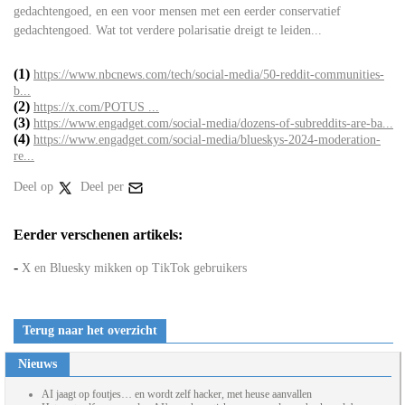
gedachtengoed, en een voor mensen met een eerder conservatief
gedachtengoed. Wat tot verdere polarisatie dreigt te leiden...
(1)
https://www.nbcnews.com/tech/social-media/50-reddit-communities-
b...
(2)
https://x.com/POTUS ...
(3)
https://www.engadget.com/social-media/dozens-of-subreddits-are-ba...
(4)
https://www.engadget.com/social-media/blueskys-2024-moderation-
re...
Deel op
Deel per
Eerder verschenen artikels:
-
X en Bluesky mikken op TikTok gebruikers
Terug naar het overzicht
Nieuws
AI jaagt op foutjes… en wordt zelf hacker, met heuse aanvallen