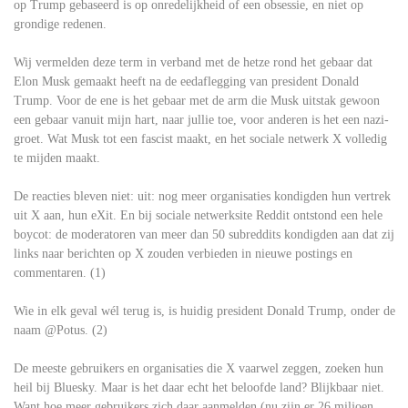
op Trump gebaseerd is op onredelijkheid of een obsessie, en niet op
grondige redenen.
Wij vermelden deze term in verband met de hetze rond het gebaar dat
Elon Musk gemaakt heeft na de eedaflegging van president Donald
Trump. Voor de ene is het gebaar met de arm die Musk uitstak gewoon
een gebaar vanuit mijn hart, naar jullie toe, voor anderen is het een nazi-
groet. Wat Musk tot een fascist maakt, en het sociale netwerk X volledig
te mijden maakt.
De reacties bleven niet: uit: nog meer organisaties kondigden hun vertrek
uit X aan, hun eXit. En bij sociale netwerksite Reddit ontstond een hele
boycot: de moderatoren van meer dan 50 subreddits kondigden aan dat zij
links naar berichten op X zouden verbieden in nieuwe postings en
commentaren. (1)
Wie in elk geval wél terug is, is huidig president Donald Trump, onder de
naam @Potus. (2)
De meeste gebruikers en organisaties die X vaarwel zeggen, zoeken hun
heil bij Bluesky. Maar is het daar echt het beloofde land? Blijkbaar niet.
Want hoe meer gebruikers zich daar aanmelden (nu zijn er 26 miljoen