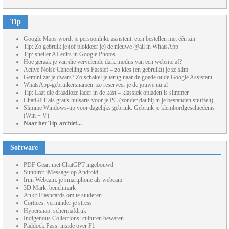
Tip
Google Maps wordt je persoonlijke assistent: eten bestellen met één zin
Tip: Zo gebruik je (of blokkeer je) de nieuwe @all in WhatsApp
Tip: sneller AI-edits in Google Photos
Hoe geraak je van die vervelende dark modus van een website af?
Active Noise Cancelling vs Passief – zo kies (en gebruikt) je ze slim
Gemini zat je dwars? Zo schakel je terug naar de goede oude Google Assistant
WhatsApp-gebruikersnamen: zo reserveer je de jouwe nu al
Tip: Laat die draadloze lader in de kast – klassiek opladen is slimmer
ChatGPT als gratis huisarts voor je PC (zonder dat hij in je bestanden snuffelt)
Slimme Windows-tip voor dagelijks gebruik: Gebruik je klembordgeschiedenis
(Win + V)
Naar het Tip-archief...
Software
PDF Gear: met ChatGPT ingebouwd
Sunbird: iMessage op Android
Irun Webcam: je smartphone als webcam
3D Mark: benchmark
Anki: Flashcards om te studeren
Cortices: verminder je stress
Hypersnap: schermafdruk
Indigenous Collections: culturen bewaren
Paddock Pass: inside over F1