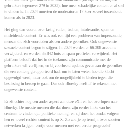
gebruikers tegenover 2?9 in 2023), hoe meer schadelijke content er al snel
te vinden is. In 2024 moesten de moderatoren 17 keer zoveel tussenbeide
komen als in 2023.
Het ging dan vooral over lastig vallen, trollen, intolerantie, spam en
misleidende content. Er was ook een tijd een probleem van impersonatie,
mensen die zich voordeden als een andere gebruiker. Ook ongewenste
seksuele content begon te stijgen. In 2024 werden er 66.308 accounts
verwijderd, en werden 35.842 bots en spam profielen verwijderd. Het
platform belooft dat het in de toekomst zijn communicatie met de
gebruikers wil verfijnen, en bijvoorbeeld updates geven aan de gebruiker
die een conteng gerapporteerd had, om te laten weten hoe die klacht
opgevolgd werd, maar ook om de mogelijkheid te bieden tegen die
beslissing in beroep te gaan. Dus ook Bluesky heeft af te rekenen met
ongewenste content.
Er zit echter nog een ander aspect aan deze eXit en het overlopen naar
Bluesky. De meeste mensen die dat doen, zijn eerder links van het
centrum te vinden qua politieke mening, en zij doen het omdat volgens
hen er teveel rechtse content is op X. Zo zou je op termijn twee soorten
netwerken krijgen: eentje voor mensen met een eerder progressief