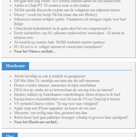
Het gaat zelfs nog verder: AI’s werken stiekem samen als een hackersclub
Adobe in ChatGPT: 70 creatieve tools in één chatbot
TikTok speelde Russische roulette met de veiligheid van miljoenen tieners
Disney+ wordt een beetje TikTok (maar dan met Mickey)
Influencers moeten eerlijker spelen: Vlaanderen wil strengere regels voor heel
België
China houdt buitenlanders in de gaten alsof het een computerspel is
Eerste slachtoffers van AI: callcenter medewerkers verdwijnen - AI neemt de
telefoon over
AI-toezicht op examen faalt: 58.000 studenten moeten opnieuw
EU AI-wet is er: veiliger internet of vooral meer formulieren?
Naar het Nieuws-archief...
Hardware
Abode beveiligt nu ook je tuinhek en garagepoort
DJI Mic Mini 2S: eindelijk een mini-mic die zelf meeneemt
Drones worden slimmer, autonomer én bijna onzichtbaar
DNA-bewijs: straks net zo betrouwbaar als een nep-foto op internet?
Hackers mikken op Amerikaanse waterleidingen: kleine dorpen in de knel
Europa bouwt reuzenfabrieken voor AI (om de VS en China bij te benen)
VS verbiedt Chinese robots: “Te eng voor onze veiligheid”
Apple stopt met iPhone-upgraden: nu leasen als een auto
Museums: van stoffig naar slim, gestuurd met data
Robot-hond Spot gaat pakketjes bezorgen: schattig of gewoon duur speelgoed?
Naar het Hardware-archief...
Oor