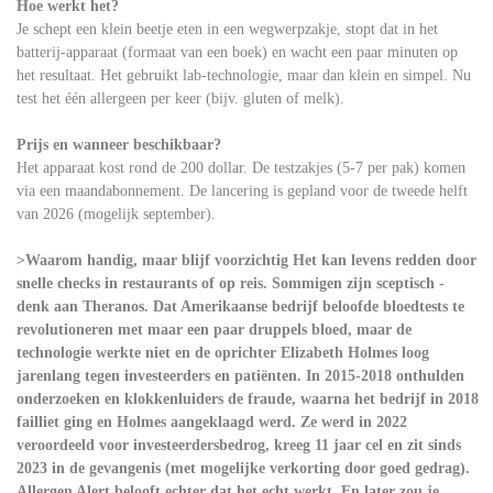
Hoe werkt het?
Je schept een klein beetje eten in een wegwerpzakje, stopt dat in het
batterij-apparaat (formaat van een boek) en wacht een paar minuten op
het resultaat. Het gebruikt lab-technologie, maar dan klein en simpel. Nu
test het één allergeen per keer (bijv. gluten of melk).
Prijs en wanneer beschikbaar?
Het apparaat kost rond de 200 dollar. De testzakjes (5-7 per pak) komen
via een maandabonnement. De lancering is gepland voor de tweede helft
van 2026 (mogelijk september).
>Waarom handig, maar blijf voorzichtig Het kan levens redden door
snelle checks in restaurants of op reis. Sommigen zijn sceptisch -
denk aan Theranos. Dat Amerikaanse bedrijf beloofde bloedtests te
revolutioneren met maar een paar druppels bloed, maar de
technologie werkte niet en de oprichter Elizabeth Holmes loog
jarenlang tegen investeerders en patiënten. In 2015-2018 onthulden
onderzoeken en klokkenluiders de fraude, waarna het bedrijf in 2018
failliet ging en Holmes aangeklaagd werd. Ze werd in 2022
veroordeeld voor investeerdersbedrog, kreeg 11 jaar cel en zit sinds
2023 in de gevangenis (met mogelijke verkorting door goed gedrag).
Allergen Alert belooft echter dat het echt werkt. En later zou je