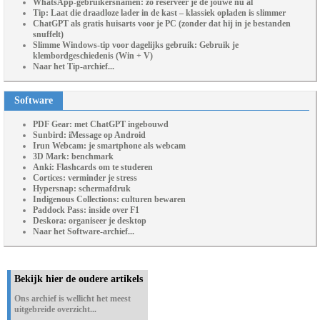
WhatsApp-gebruikersnamen: zo reserveer je de jouwe nu al
Tip: Laat die draadloze lader in de kast – klassiek opladen is slimmer
ChatGPT als gratis huisarts voor je PC (zonder dat hij in je bestanden
snuffelt)
Slimme Windows-tip voor dagelijks gebruik: Gebruik je
klembordgeschiedenis (Win + V)
Naar het Tip-archief...
Software
PDF Gear: met ChatGPT ingebouwd
Sunbird: iMessage op Android
Irun Webcam: je smartphone als webcam
3D Mark: benchmark
Anki: Flashcards om te studeren
Cortices: verminder je stress
Hypersnap: schermafdruk
Indigenous Collections: culturen bewaren
Paddock Pass: inside over F1
Deskora: organiseer je desktop
Naar het Software-archief...
Bekijk hier de oudere artikels
Ons archief is wellicht het meest
uitgebreide overzicht...