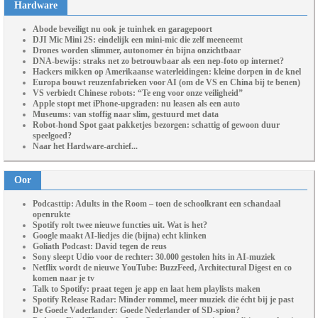
Hardware
Abode beveiligt nu ook je tuinhek en garagepoort
DJI Mic Mini 2S: eindelijk een mini-mic die zelf meeneemt
Drones worden slimmer, autonomer én bijna onzichtbaar
DNA-bewijs: straks net zo betrouwbaar als een nep-foto op internet?
Hackers mikken op Amerikaanse waterleidingen: kleine dorpen in de knel
Europa bouwt reuzenfabrieken voor AI (om de VS en China bij te benen)
VS verbiedt Chinese robots: “Te eng voor onze veiligheid”
Apple stopt met iPhone-upgraden: nu leasen als een auto
Museums: van stoffig naar slim, gestuurd met data
Robot-hond Spot gaat pakketjes bezorgen: schattig of gewoon duur
speelgoed?
Naar het Hardware-archief...
Oor
Podcasttip: Adults in the Room – toen de schoolkrant een schandaal
openrukte
Spotify rolt twee nieuwe functies uit. Wat is het?
Google maakt AI-liedjes die (bijna) echt klinken
Goliath Podcast: David tegen de reus
Sony sleept Udio voor de rechter: 30.000 gestolen hits in AI-muziek
Netflix wordt de nieuwe YouTube: BuzzFeed, Architectural Digest en co
komen naar je tv
Talk to Spotify: praat tegen je app en laat hem playlists maken
Spotify Release Radar: Minder rommel, meer muziek die écht bij je past
De Goede Vaderlander: Goede Nederlander of SD-spion?