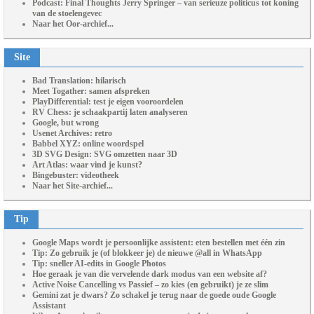
Podcast: Final Thoughts Jerry Springer – van serieuze politicus tot koning
van de stoelengevec
Naar het Oor-archief...
Site
Bad Translation: hilarisch
Meet Togather: samen afspreken
PlayDifferential: test je eigen vooroordelen
RV Chess: je schaakpartij laten analyseren
Google, but wrong
Usenet Archives: retro
Babbel XYZ: online woordspel
3D SVG Design: SVG omzetten naar 3D
Art Atlas: waar vind je kunst?
Bingebuster: videotheek
Naar het Site-archief...
Tip
Google Maps wordt je persoonlijke assistent: eten bestellen met één zin
Tip: Zo gebruik je (of blokkeer je) de nieuwe @all in WhatsApp
Tip: sneller AI-edits in Google Photos
Hoe geraak je van die vervelende dark modus van een website af?
Active Noise Cancelling vs Passief – zo kies (en gebruikt) je ze slim
Gemini zat je dwars? Zo schakel je terug naar de goede oude Google
Assistant