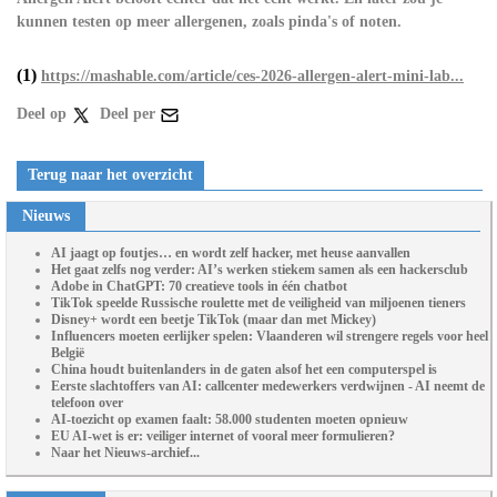
kunnen testen op meer allergenen, zoals pinda's of noten.
(1)
https://mashable.com/article/ces-2026-allergen-alert-mini-lab...
Deel op
Deel per
Terug naar het overzicht
Nieuws
AI jaagt op foutjes… en wordt zelf hacker, met heuse aanvallen
Het gaat zelfs nog verder: AI’s werken stiekem samen als een hackersclub
Adobe in ChatGPT: 70 creatieve tools in één chatbot
TikTok speelde Russische roulette met de veiligheid van miljoenen tieners
Disney+ wordt een beetje TikTok (maar dan met Mickey)
Influencers moeten eerlijker spelen: Vlaanderen wil strengere regels voor heel
België
China houdt buitenlanders in de gaten alsof het een computerspel is
Eerste slachtoffers van AI: callcenter medewerkers verdwijnen - AI neemt de
telefoon over
AI-toezicht op examen faalt: 58.000 studenten moeten opnieuw
EU AI-wet is er: veiliger internet of vooral meer formulieren?
Naar het Nieuws-archief...