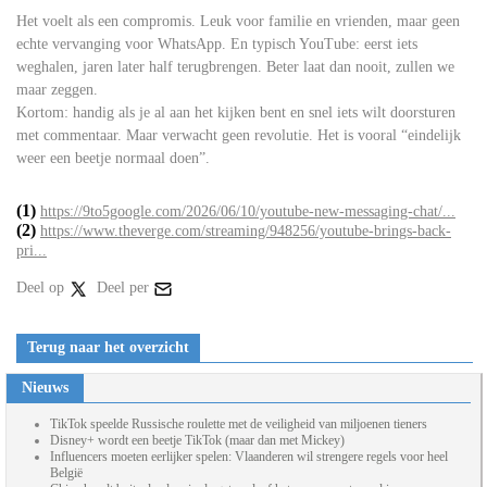
Het voelt als een compromis. Leuk voor familie en vrienden, maar geen
echte vervanging voor WhatsApp. En typisch YouTube: eerst iets
weghalen, jaren later half terugbrengen. Beter laat dan nooit, zullen we
maar zeggen.
Kortom: handig als je al aan het kijken bent en snel iets wilt doorsturen
met commentaar. Maar verwacht geen revolutie. Het is vooral “eindelijk
weer een beetje normaal doen”.
(1)
https://9to5google.com/2026/06/10/youtube-new-messaging-chat/...
(2)
https://www.theverge.com/streaming/948256/youtube-brings-back-
pri...
Deel op
Deel per
Terug naar het overzicht
Nieuws
TikTok speelde Russische roulette met de veiligheid van miljoenen tieners
Disney+ wordt een beetje TikTok (maar dan met Mickey)
Influencers moeten eerlijker spelen: Vlaanderen wil strengere regels voor heel
België