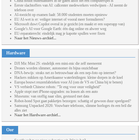
China houdt buitenlanders in de gaten alsof het een computerspel is
Eerste slachtoffers van AI: callcenter medewerkers verdwijnen - AI neemt de
telefoon over
AI-toezicht op examen faalt: 58.000 studenten moeten opnieuw
EU AI-wet is er: veiliger internet of vooral meer formulieren?
Microsoft duwt Copilot overal in je gezicht (en maakt er een superapp van)
Google’s AI voor Google Earth: één dag online en alweer weg
EU-reparatierecht: eindelijk mag je kapotte spullen weer fixen
Naar het Nieuws-archief...
Hardware
DJI Mic Mini 2S: eindelijk een mini-mic die zelf meeneemt
Drones worden slimmer, autonomer én bijna onzichtbaar
DNA-bewijs: straks net zo betrouwbaar als een nep-foto op internet?
Hackers mikken op Amerikaanse waterleidingen: kleine dorpen in de knel
Europa bouwt reuzenfabrieken voor AI (om de VS en China bij te benen)
VS verbiedt Chinese robots: “Te eng voor onze veiligheid”
Apple stopt met iPhone-upgraden: nu leasen als een auto
Museums: van stoffig naar slim, gestuurd met data
Robot-hond Spot gaat pakketjes bezorgen: schattig of gewoon duur speelgoed?
Samsung Unpacked 2026: Vouwbare telefoons, slimme horloges én een bril die
alles ziet
Naar het Hardware-archief...
Oor