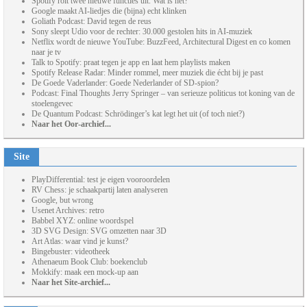
Spotify rolt twee nieuwe functies uit. Wat is het?
Google maakt AI-liedjes die (bijna) echt klinken
Goliath Podcast: David tegen de reus
Sony sleept Udio voor de rechter: 30.000 gestolen hits in AI-muziek
Netflix wordt de nieuwe YouTube: BuzzFeed, Architectural Digest en co komen
naar je tv
Talk to Spotify: praat tegen je app en laat hem playlists maken
Spotify Release Radar: Minder rommel, meer muziek die écht bij je past
De Goede Vaderlander: Goede Nederlander of SD-spion?
Podcast: Final Thoughts Jerry Springer – van serieuze politicus tot koning van de
stoelengevec
De Quantum Podcast: Schrödinger’s kat legt het uit (of toch niet?)
Naar het Oor-archief...
Site
PlayDifferential: test je eigen vooroordelen
RV Chess: je schaakpartij laten analyseren
Google, but wrong
Usenet Archives: retro
Babbel XYZ: online woordspel
3D SVG Design: SVG omzetten naar 3D
Art Atlas: waar vind je kunst?
Bingebuster: videotheek
Athenaeum Book Club: boekenclub
Mokkify: maak een mock-up aan
Naar het Site-archief...