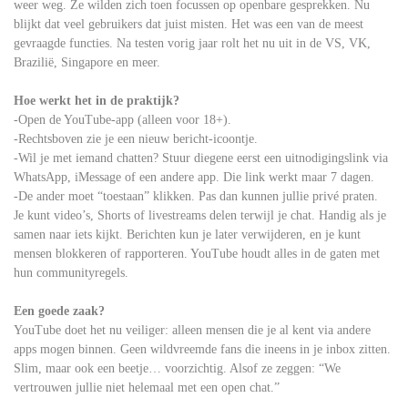
weer weg. Ze wilden zich toen focussen op openbare gesprekken. Nu
blijkt dat veel gebruikers dat juist misten. Het was een van de meest
gevraagde functies. Na testen vorig jaar rolt het nu uit in de VS, VK,
Brazilië, Singapore en meer.
Hoe werkt het in de praktijk?
-Open de YouTube-app (alleen voor 18+).
-Rechtsboven zie je een nieuw bericht-icoontje.
-Wil je met iemand chatten? Stuur diegene eerst een uitnodigingslink via
WhatsApp, iMessage of een andere app. Die link werkt maar 7 dagen.
-De ander moet “toestaan” klikken. Pas dan kunnen jullie privé praten.
Je kunt video’s, Shorts of livestreams delen terwijl je chat. Handig als je
samen naar iets kijkt. Berichten kun je later verwijderen, en je kunt
mensen blokkeren of rapporteren. YouTube houdt alles in de gaten met
hun communityregels.
Een goede zaak?
YouTube doet het nu veiliger: alleen mensen die je al kent via andere
apps mogen binnen. Geen wildvreemde fans die ineens in je inbox zitten.
Slim, maar ook een beetje… voorzichtig. Alsof ze zeggen: “We
vertrouwen jullie niet helemaal met een open chat.”