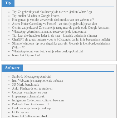
Tip
Tip: Zo gebruik je (of blokkeer je) de nieuwe @all in WhatsApp
Tip: sneller AI-edits in Google Photos
Hoe geraak je van die vervelende dark modus van een website af?
Active Noise Cancelling vs Passief – zo kies (en gebruikt) je ze slim
Gemini zat je dwars? Zo schakel je terug naar de goede oude Google Assistant
WhatsApp-gebruikersnamen: zo reserveer je de jouwe nu al
Tip: Laat die draadloze lader in de kast – klassiek opladen is slimmer
ChatGPT als gratis huisarts voor je PC (zonder dat hij in je bestanden snuffelt)
Slimme Windows-tip voor dagelijks gebruik: Gebruik je klembordgeschiedenis
(Win + V)
WhatsApp toont weer foto’s uit je adresboek op Android
Naar het Tip-archief...
Software
Sunbird: iMessage op Android
Irun Webcam: je smartphone als webcam
3D Mark: benchmark
Anki: Flashcards om te studeren
Cortices: verminder je stress
Hypersnap: schermafdruk
Indigenous Collections: culturen bewaren
Paddock Pass: inside over F1
Deskora: organiseer je desktop
GOG: games
Naar het Software-archief...