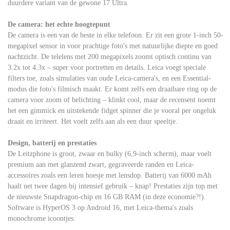
duurdere variant van de gewone 17 Ultra.
De camera: het echte hoogtepunt
De camera is een van de beste in elke telefoon. Er zit een grote 1-inch 50-
megapixel sensor in voor prachtige foto's met natuurlijke diepte en goed
nachtzicht. De telelens met 200 megapixels zoomt optisch continu van
3.2x tot 4.3x – super voor portretten en details. Leica voegt speciale
filters toe, zoals simulaties van oude Leica-camera's, en een Essential-
modus die foto's filmisch maakt. Er komt zelfs een draaibare ring op de
camera voor zoom of belichting – klinkt cool, maar de recensent noemt
het een gimmick en uitstekende fidget spinner die je vooral per ongeluk
draait en irriteert. Het voelt zelfs aan als een duur speeltje.
Design, batterij en prestaties
De Leitzphone is groot, zwaar en bulky (6,9-inch scherm), maar voelt
premium aan met glanzend zwart, gegraveerde randen en Leica-
accessoires zoals een leren hoesje met lensdop. Batterij van 6000 mAh
haalt net twee dagen bij intensief gebruik – knap! Prestaties zijn top met
de nieuwste Snapdragon-chip en 16 GB RAM (in deze economie?!).
Software is HyperOS 3 op Android 16, met Leica-thema's zoals
monochrome icoontjes.