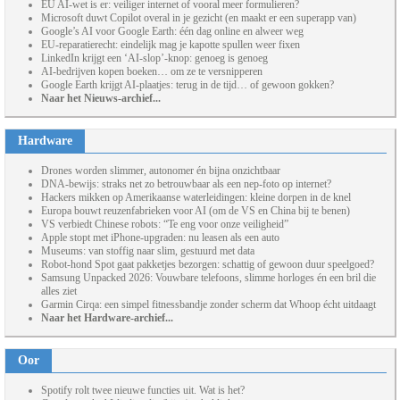
EU AI-wet is er: veiliger internet of vooral meer formulieren?
Microsoft duwt Copilot overal in je gezicht (en maakt er een superapp van)
Google’s AI voor Google Earth: één dag online en alweer weg
EU-reparatierecht: eindelijk mag je kapotte spullen weer fixen
LinkedIn krijgt een ‘AI-slop’-knop: genoeg is genoeg
AI-bedrijven kopen boeken… om ze te versnipperen
Google Earth krijgt AI-plaatjes: terug in de tijd… of gewoon gokken?
Naar het Nieuws-archief...
Hardware
Drones worden slimmer, autonomer én bijna onzichtbaar
DNA-bewijs: straks net zo betrouwbaar als een nep-foto op internet?
Hackers mikken op Amerikaanse waterleidingen: kleine dorpen in de knel
Europa bouwt reuzenfabrieken voor AI (om de VS en China bij te benen)
VS verbiedt Chinese robots: “Te eng voor onze veiligheid”
Apple stopt met iPhone-upgraden: nu leasen als een auto
Museums: van stoffig naar slim, gestuurd met data
Robot-hond Spot gaat pakketjes bezorgen: schattig of gewoon duur speelgoed?
Samsung Unpacked 2026: Vouwbare telefoons, slimme horloges én een bril die
alles ziet
Garmin Cirqa: een simpel fitnessbandje zonder scherm dat Whoop écht uitdaagt
Naar het Hardware-archief...
Oor
Spotify rolt twee nieuwe functies uit. Wat is het?