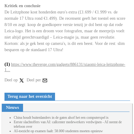
Kritiek en conclusie
De Leitzphone kost honderden euro's extra (£1.699 / €1.999 vs. de
normale 17 Ultra rond €1.499). De recensent geeft het toestel een score
8/10 en zegt: koop de goedkopere versie tenzij je dol bent op dat rode
Leica-logo. Het is een droom voor fotografen, maar de meerprijs voelt
niet altijd gerechtvaardigd – Leica-magie ja, maar geen revolutie.
Kortom: als je gek bent op camera's, is dit een beest. Voor de rest: slim
besparen op de standaard 17 Ultra!
(1)
https://www.theverge.com/gadgets/886131/xiaomi-leica-leitzphone-
1...
Deel op
Deel per
Terug naar het overzicht
Nieuws
China houdt buitenlanders in de gaten alsof het een computerspel is
Eerste slachtoffers van AI: callcenter medewerkers verdwijnen - AI neemt de
telefoon over
AI-toezicht op examen faalt: 58.000 studenten moeten opnieuw