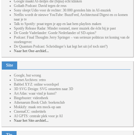
Google maakt AI-liedjes die (bijna) echt klinken
Goliath Podcast: David tegen de reus
Sony sleept Udio voor de rechter: 30.000 gestolen hits in AI-muziek
Netflix wordt de nieuwe YouTube: BuzzFeed, Architectural Digest en co komen
naar je tv
Talk to Spotify: praat tegen je app en laat hem playlists maken
Spotify Release Radar: Minder rommel, meer muziek die écht bij je past
De Goede Vaderlander: Goede Nederlander of SD-spion?
Podcast: Final Thoughts Jerry Springer – van serieuze politicus tot koning van de
stoelengevec
De Quantum Podcast: Schrödinger’s kat legt het uit (of toch niet?)
Naar het Oor-archief...
Site
Google, but wrong
Usenet Archives: retro
Babbel XYZ: online woordspel
3D SVG Design: SVG omzetten naar 3D
Art Atlas: waar vind je kunst?
Bingebuster: videotheek
Athenaeum Book Club: boekenclub
Mokkify: maak een mock-up aan
CinemaCC: ondertitels
AI GPTS: centrale plek voor je AI
Naar het Site-archief...
Tip