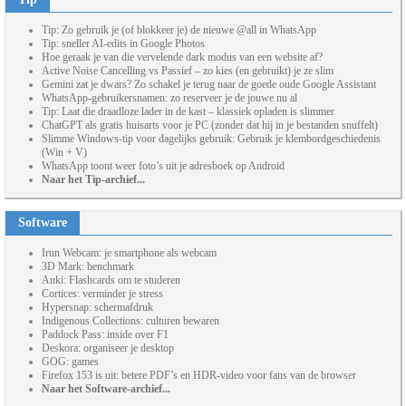
Tip: Zo gebruik je (of blokkeer je) de nieuwe @all in WhatsApp
Tip: sneller AI-edits in Google Photos
Hoe geraak je van die vervelende dark modus van een website af?
Active Noise Cancelling vs Passief – zo kies (en gebruikt) je ze slim
Gemini zat je dwars? Zo schakel je terug naar de goede oude Google Assistant
WhatsApp-gebruikersnamen: zo reserveer je de jouwe nu al
Tip: Laat die draadloze lader in de kast – klassiek opladen is slimmer
ChatGPT als gratis huisarts voor je PC (zonder dat hij in je bestanden snuffelt)
Slimme Windows-tip voor dagelijks gebruik: Gebruik je klembordgeschiedenis
(Win + V)
WhatsApp toont weer foto’s uit je adresboek op Android
Naar het Tip-archief...
Software
Irun Webcam: je smartphone als webcam
3D Mark: benchmark
Anki: Flashcards om te studeren
Cortices: verminder je stress
Hypersnap: schermafdruk
Indigenous Collections: culturen bewaren
Paddock Pass: inside over F1
Deskora: organiseer je desktop
GOG: games
Firefox 153 is uit: betere PDF’s en HDR-video voor fans van de browser
Naar het Software-archief...