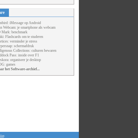
are
nbird: iMessage op Android
un Webcam: je smartphone als webcam
 Mark: benchmark
ki: Flashcards om te studeren
rtices: verminder je stress
persnap: schermafdruk
digenous Collections: culturen bewaren
ddock Pass: inside over F1
skora: organiseer je desktop
G: games
ar het Software-archief...
lier
.