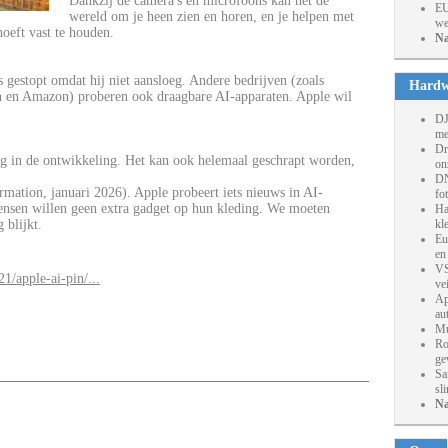
Dankzij de camera's en microfoons kan het de
EU
wereld om je heen zien en horen, en je helpen met
we
hoeft vast te houden.
Na
 gestopt omdat hij niet aansloeg. Andere bedrijven (zoals
Hardw
n en Amazon) proberen ook draagbare AI-apparaten. Apple wil
DJ
me
Dr
eg in de ontwikkeling. Het kan ook helemaal geschrapt worden,
on
DN
rmation, januari 2026). Apple probeert iets nieuws in AI-
fo
mensen willen geen extra gadget op hun kleding. We moeten
Ha
 blijkt.
kl
Eu
en
VS
/apple-ai-pin/...
ve
Ap
au
Mu
Ro
ge
Sa
sl
Na