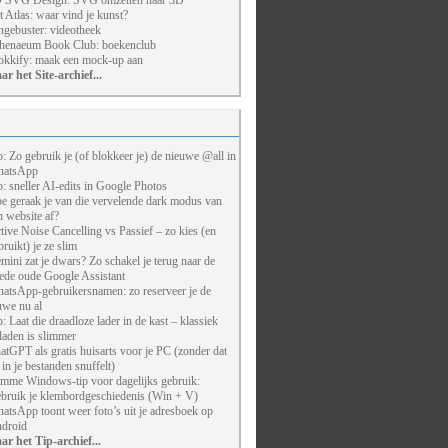
 SVG Design: SVG omzetten naar 3D
t Atlas: waar vind je kunst?
ngebuster: videotheek
henaeum Book Club: boekenclub
kkify: maak een mock-up aan
ar het Site-archief...
p: Zo gebruik je (of blokkeer je) de nieuwe @all in
atsApp
p: sneller AI-edits in Google Photos
e geraak je van die vervelende dark modus van
n website af?
tive Noise Cancelling vs Passief – zo kies (en
bruikt) je ze slim
mini zat je dwars? Zo schakel je terug naar de
ede oude Google Assistant
atsApp-gebruikersnamen: zo reserveer je de
uwe nu al
p: Laat die draadloze lader in de kast – klassiek
laden is slimmer
atGPT als gratis huisarts voor je PC (zonder dat
j in je bestanden snuffelt)
imme Windows-tip voor dagelijks gebruik:
bruik je klembordgeschiedenis (Win + V)
atsApp toont weer foto’s uit je adresboek op
droid
ar het Tip-archief...