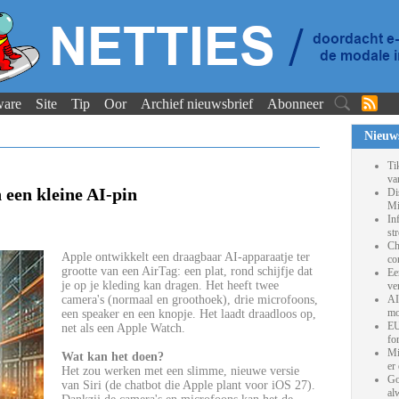
ware
Site
Tip
Oor
Archief nieuwsbrief
Abonneer
Nieuw
Ti
va
 een kleine AI-pin
Di
Mi
In
st
Ch
Apple ontwikkelt een draagbaar AI-apparaatje ter
co
grootte van een AirTag: een plat, rond schijfje dat
Ee
je op je kleding kan dragen. Het heeft twee
ve
camera's (normaal en groothoek), drie microfoons,
AI
mo
een speaker en een knopje. Het laadt draadloos op,
EU
net als een Apple Watch.
fo
Mi
Wat kan het doen?
er
Het zou werken met een slimme, nieuwe versie
Go
van Siri (de chatbot die Apple plant voor iOS 27).
al