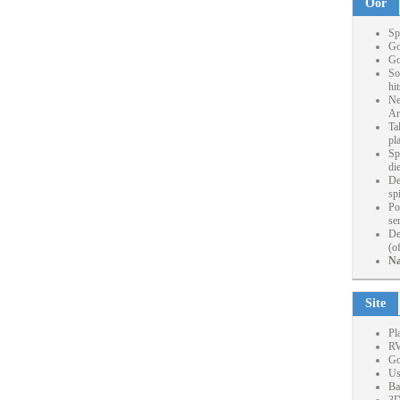
Oor
Sp
Go
Go
So
hi
Ne
Ar
Ta
pl
Sp
die
De
sp
Po
se
De
(o
Na
Site
Pl
RV
Go
Us
Ba