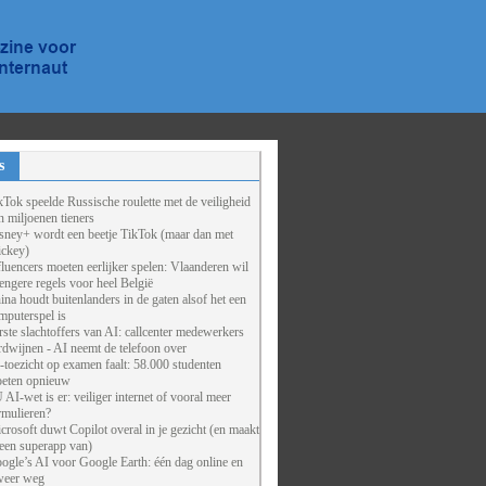
s
kTok speelde Russische roulette met de veiligheid
n miljoenen tieners
sney+ wordt een beetje TikTok (maar dan met
ckey)
fluencers moeten eerlijker spelen: Vlaanderen wil
rengere regels voor heel België
ina houdt buitenlanders in de gaten alsof het een
mputerspel is
rste slachtoffers van AI: callcenter medewerkers
rdwijnen - AI neemt de telefoon over
-toezicht op examen faalt: 58.000 studenten
eten opnieuw
 AI-wet is er: veiliger internet of vooral meer
rmulieren?
crosoft duwt Copilot overal in je gezicht (en maakt
 een superapp van)
ogle’s AI voor Google Earth: één dag online en
weer weg