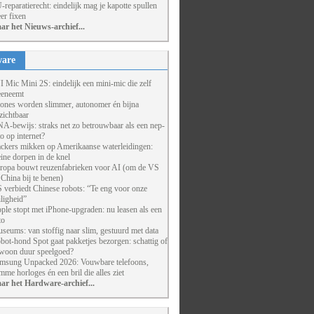
-reparatierecht: eindelijk mag je kapotte spullen
er fixen
ar het Nieuws-archief...
are
I Mic Mini 2S: eindelijk een mini-mic die zelf
eneemt
ones worden slimmer, autonomer én bijna
zichtbaar
A-bewijs: straks net zo betrouwbaar als een nep-
to op internet?
ckers mikken op Amerikaanse waterleidingen:
eine dorpen in de knel
ropa bouwt reuzenfabrieken voor AI (om de VS
 China bij te benen)
 verbiedt Chinese robots: “Te eng voor onze
iligheid”
ple stopt met iPhone-upgraden: nu leasen als een
to
seums: van stoffig naar slim, gestuurd met data
bot-hond Spot gaat pakketjes bezorgen: schattig of
woon duur speelgoed?
msung Unpacked 2026: Vouwbare telefoons,
imme horloges én een bril die alles ziet
ar het Hardware-archief...