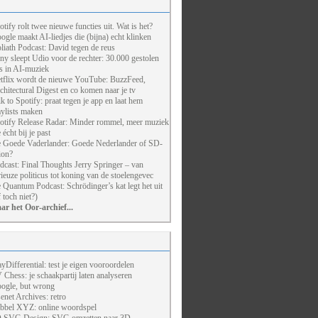
otify rolt twee nieuwe functies uit. Wat is het?
ogle maakt AI-liedjes die (bijna) echt klinken
liath Podcast: David tegen de reus
ny sleept Udio voor de rechter: 30.000 gestolen
ts in AI-muziek
tflix wordt de nieuwe YouTube: BuzzFeed,
chitectural Digest en co komen naar je tv
lk to Spotify: praat tegen je app en laat hem
aylists maken
otify Release Radar: Minder rommel, meer muziek
 écht bij je past
 Goede Vaderlander: Goede Nederlander of SD-
ion?
dcast: Final Thoughts Jerry Springer – van
rieuze politicus tot koning van de stoelengevec
 Quantum Podcast: Schrödinger’s kat legt het uit
f toch niet?)
ar het Oor-archief...
ayDifferential: test je eigen vooroordelen
 Chess: je schaakpartij laten analyseren
ogle, but wrong
enet Archives: retro
bbel XYZ: online woordspel