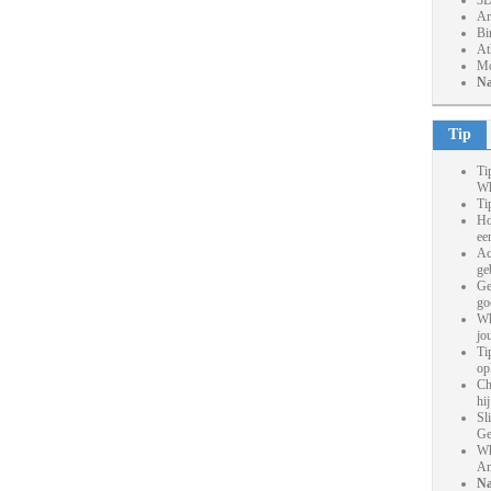
3D
Ar
Bi
At
Mo
Na
Tip
Ti
Wh
Ti
Ho
ee
Ac
ge
Ge
go
Wh
jo
Ti
op
Ch
hi
Sl
Ge
Wh
An
Na