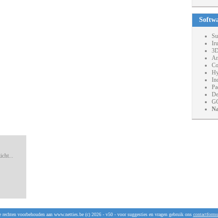
Softw
Su
Ir
3D
An
Co
Hy
In
Pa
De
GO
Na
cht...
e rechten voorbehouden aan www.netties.be (c) 2026 - v50 - voor suggesties en vragen gebruik ons
contactformu