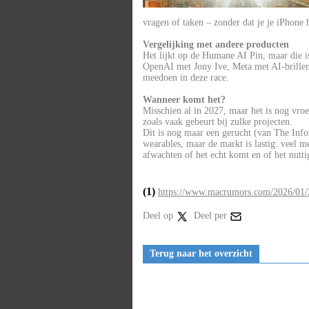
vragen of taken – zonder dat je je iPhone 
Vergelijking met andere producten
Het lijkt op de Humane AI Pin, maar die is
OpenAI met Jony Ive, Meta met AI-brille
meedoen in deze race.
Wanneer komt het?
Misschien al in 2027, maar het is nog vro
zoals vaak gebeurt bij zulke projecten.
Dit is nog maar een gerucht (van The Info
wearables, maar de markt is lastig: veel 
afwachten of het echt komt en of het nuttig
(1)
https://www.macrumors.com/2026/01/21
Deel op
Deel per
Terug naar het overzicht