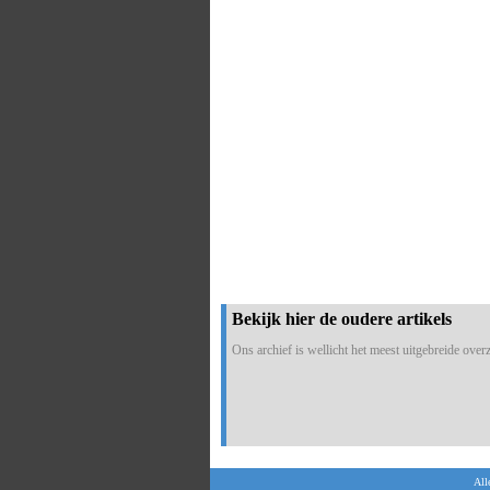
Bekijk hier de oudere artikels
Ons archief is wellicht het meest uitgebreide overzi
All