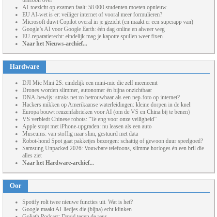
telefoon over
AI-toezicht op examen faalt: 58.000 studenten moeten opnieuw
EU AI-wet is er: veiliger internet of vooral meer formulieren?
Microsoft duwt Copilot overal in je gezicht (en maakt er een superapp van)
Google’s AI voor Google Earth: één dag online en alweer weg
EU-reparatierecht: eindelijk mag je kapotte spullen weer fixen
Naar het Nieuws-archief...
Hardware
DJI Mic Mini 2S: eindelijk een mini-mic die zelf meeneemt
Drones worden slimmer, autonomer én bijna onzichtbaar
DNA-bewijs: straks net zo betrouwbaar als een nep-foto op internet?
Hackers mikken op Amerikaanse waterleidingen: kleine dorpen in de knel
Europa bouwt reuzenfabrieken voor AI (om de VS en China bij te benen)
VS verbiedt Chinese robots: “Te eng voor onze veiligheid”
Apple stopt met iPhone-upgraden: nu leasen als een auto
Museums: van stoffig naar slim, gestuurd met data
Robot-hond Spot gaat pakketjes bezorgen: schattig of gewoon duur speelgoed?
Samsung Unpacked 2026: Vouwbare telefoons, slimme horloges én een bril die
alles ziet
Naar het Hardware-archief...
Oor
Spotify rolt twee nieuwe functies uit. Wat is het?
Google maakt AI-liedjes die (bijna) echt klinken
Goliath Podcast: David tegen de reus