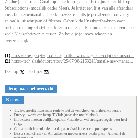
Zo doe je het: open Gmail op je desktop, ga naar het zijmenu en klik op
Subscriptions (mogelijk onder Meer). Je krijgt een lijst van alle afzenders
met abonnementsmails. Check hoeveel e-mails je per afzender ontvangt
en beslis: uitschrijven of filteren. Gebruik de Unsubscribe-knop voor
snelle afmelding of stel een filter in om e-mails automatisch naar een map
zoals Nieuwsbrieven te sturen. Zo houd je je inbox schoon en
overzichtelijk!
(1)
https://blog.google/products/gmail/new-manage-subscriptions-unsub...
(2)
https://tech.slashdot.org/story/25/07/08/2153243/gmails-new-manag...
Deel op
Deel per
Terug naar het overzicht
Nieuws
TikTok speelde Russische roulette met de veiligheid van miljoenen tieners
Disney+ wordt een beetje TikTok (maar dan met Mickey)
Influencers moeten eerlijker spelen: Vlaanderen wil strengere regels voor heel
België
China houdt buitenlanders in de gaten alsof het een computerspel is
Eerste slachtoffers van AI: callcenter medewerkers verdwijnen - AI neemt de