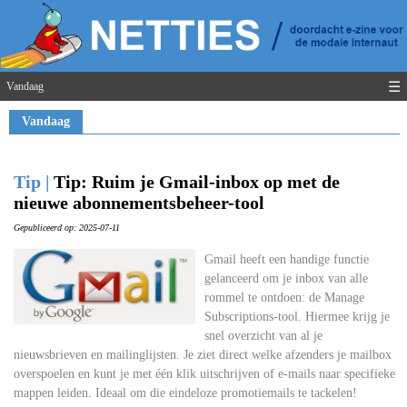
☰
Vandaag
Vandaag
Tip |
Tip: Ruim je Gmail-inbox op met de
nieuwe abonnementsbeheer-tool
Gepubliceerd op: 2025-07-11
Gmail heeft een handige functie
gelanceerd om je inbox van alle
rommel te ontdoen: de Manage
Subscriptions-tool. Hiermee krijg je
snel overzicht van al je
nieuwsbrieven en mailinglijsten. Je ziet direct welke afzenders je mailbox
overspoelen en kunt je met één klik uitschrijven of e-mails naar specifieke
mappen leiden. Ideaal om die eindeloze promotiemails te tackelen!