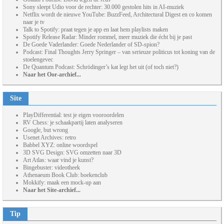
Sony sleept Udio voor de rechter: 30.000 gestolen hits in AI-muziek
Netflix wordt de nieuwe YouTube: BuzzFeed, Architectural Digest en co komen
naar je tv
Talk to Spotify: praat tegen je app en laat hem playlists maken
Spotify Release Radar: Minder rommel, meer muziek die écht bij je past
De Goede Vaderlander: Goede Nederlander of SD-spion?
Podcast: Final Thoughts Jerry Springer – van serieuze politicus tot koning van de
stoelengevec
De Quantum Podcast: Schrödinger’s kat legt het uit (of toch niet?)
Naar het Oor-archief...
Site
PlayDifferential: test je eigen vooroordelen
RV Chess: je schaakpartij laten analyseren
Google, but wrong
Usenet Archives: retro
Babbel XYZ: online woordspel
3D SVG Design: SVG omzetten naar 3D
Art Atlas: waar vind je kunst?
Bingebuster: videotheek
Athenaeum Book Club: boekenclub
Mokkify: maak een mock-up aan
Naar het Site-archief...
Tip