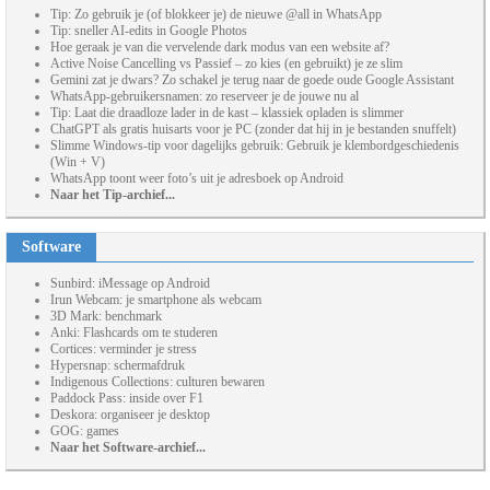
Tip: Zo gebruik je (of blokkeer je) de nieuwe @all in WhatsApp
Tip: sneller AI-edits in Google Photos
Hoe geraak je van die vervelende dark modus van een website af?
Active Noise Cancelling vs Passief – zo kies (en gebruikt) je ze slim
Gemini zat je dwars? Zo schakel je terug naar de goede oude Google Assistant
WhatsApp-gebruikersnamen: zo reserveer je de jouwe nu al
Tip: Laat die draadloze lader in de kast – klassiek opladen is slimmer
ChatGPT als gratis huisarts voor je PC (zonder dat hij in je bestanden snuffelt)
Slimme Windows-tip voor dagelijks gebruik: Gebruik je klembordgeschiedenis
(Win + V)
WhatsApp toont weer foto’s uit je adresboek op Android
Naar het Tip-archief...
Software
Sunbird: iMessage op Android
Irun Webcam: je smartphone als webcam
3D Mark: benchmark
Anki: Flashcards om te studeren
Cortices: verminder je stress
Hypersnap: schermafdruk
Indigenous Collections: culturen bewaren
Paddock Pass: inside over F1
Deskora: organiseer je desktop
GOG: games
Naar het Software-archief...