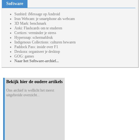
Software
Sunbird: iMessage op Android
Irun Webcam: je smartphone als webcam
3D Mark: benchmark
Anki: Flashcards om te studeren
Cortices: verminder je stress
Hypersnap: schermafdruk
Indigenous Collections: culturen bewaren
Paddock Pass: inside over F1
Deskora: organiseer je desktop
GOG: games
Naar het Software-archief...
Bekijk hier de oudere artikels
Ons archief is wellicht het meest
uitgebreide overzicht...