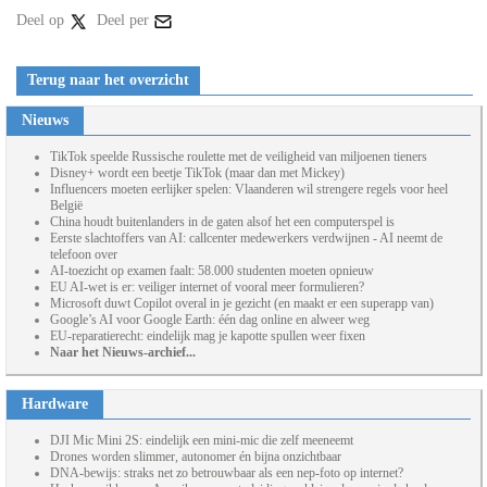
Deel op
Deel per
Terug naar het overzicht
Nieuws
TikTok speelde Russische roulette met de veiligheid van miljoenen tieners
Disney+ wordt een beetje TikTok (maar dan met Mickey)
Influencers moeten eerlijker spelen: Vlaanderen wil strengere regels voor heel
België
China houdt buitenlanders in de gaten alsof het een computerspel is
Eerste slachtoffers van AI: callcenter medewerkers verdwijnen - AI neemt de
telefoon over
AI-toezicht op examen faalt: 58.000 studenten moeten opnieuw
EU AI-wet is er: veiliger internet of vooral meer formulieren?
Microsoft duwt Copilot overal in je gezicht (en maakt er een superapp van)
Google’s AI voor Google Earth: één dag online en alweer weg
EU-reparatierecht: eindelijk mag je kapotte spullen weer fixen
Naar het Nieuws-archief...
Hardware
DJI Mic Mini 2S: eindelijk een mini-mic die zelf meeneemt
Drones worden slimmer, autonomer én bijna onzichtbaar
DNA-bewijs: straks net zo betrouwbaar als een nep-foto op internet?