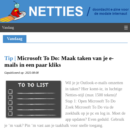
☰
Vandaag
Vandaag
Tip |
Microsoft To Do: Maak taken van je e-
mails in een paar kliks
Gepubliceerd op: 2025-08-08
Wil je je Outlook-e-mails omzetten
in taken? Hier komt-ie, in luchtige
Netties-stijl (max 1500 tekens)!
Stap 1: Open Microsoft To Do
Zoek Microsoft To Do via de
zoekbalk op je pc en log in. Moet de
app updaten? Even geduld. Gebruik
je ‘m vaak? Pin ‘m vast aan je taakbalk voor snelle toegang.