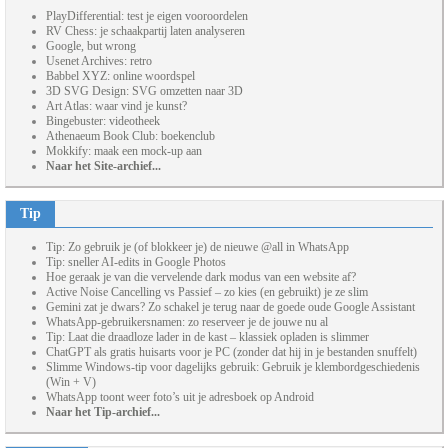
PlayDifferential: test je eigen vooroordelen
RV Chess: je schaakpartij laten analyseren
Google, but wrong
Usenet Archives: retro
Babbel XYZ: online woordspel
3D SVG Design: SVG omzetten naar 3D
Art Atlas: waar vind je kunst?
Bingebuster: videotheek
Athenaeum Book Club: boekenclub
Mokkify: maak een mock-up aan
Naar het Site-archief...
Tip
Tip: Zo gebruik je (of blokkeer je) de nieuwe @all in WhatsApp
Tip: sneller AI-edits in Google Photos
Hoe geraak je van die vervelende dark modus van een website af?
Active Noise Cancelling vs Passief – zo kies (en gebruikt) je ze slim
Gemini zat je dwars? Zo schakel je terug naar de goede oude Google Assistant
WhatsApp-gebruikersnamen: zo reserveer je de jouwe nu al
Tip: Laat die draadloze lader in de kast – klassiek opladen is slimmer
ChatGPT als gratis huisarts voor je PC (zonder dat hij in je bestanden snuffelt)
Slimme Windows-tip voor dagelijks gebruik: Gebruik je klembordgeschiedenis
(Win + V)
WhatsApp toont weer foto’s uit je adresboek op Android
Naar het Tip-archief...