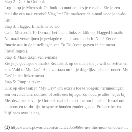
Stap 2: Duik in Outlook
Log in op je Microsoft Outlook-account en lees je e-mails. Zie je een
mail die een taak vereist? Vlag ‘m! Dit markeert de e-mail voor je to-do-
lijst.
Stap 3: Flagged Emails in To Do
Ga in Microsoft To Do naar het menu links en klik op 'Flagged Emails'.
Normaal verschijnen je gevlagde e-mails automatisch. Niet? Zet de
functie aan in de instellingen van To Do (even graven in het menu
'Instellingen').
Stap 4: Maak taken van e-mails
Zie je je gevlagde e-mails? Rechtsklik op de mails die je wilt omzetten en
kies 'Add to My Day'. Hup, ze staan nu in je dagelijkse planner onder 'My
Day' in het linker menu.
Stap 5: Pimp je taken
Klik op elke taak in *My Day* om extra’s toe te voegen: herinneringen,
een vervaldatum, notities, of zelfs een bijlage. Zo houd je alles netjes bij.
Met deze truc tover je Outlook-mails in no-time om in taken. Ideaal om
je inbox en to-do-lijst in sync te houden zonder gedoe. Probeer het en
blijf baas over je dag!
(1)
https://www.pcworld.com/article/2855966/i-use-this-neat-windows-t...