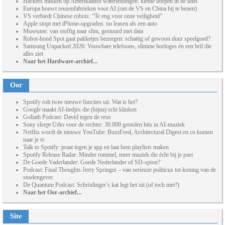
Hackers mikken op Amerikaanse waterleidingen: kleine dorpen in de knel
Europa bouwt reuzenfabrieken voor AI (om de VS en China bij te benen)
VS verbiedt Chinese robots: “Te eng voor onze veiligheid”
Apple stopt met iPhone-upgraden: nu leasen als een auto
Museums: van stoffig naar slim, gestuurd met data
Robot-hond Spot gaat pakketjes bezorgen: schattig of gewoon duur speelgoed?
Samsung Unpacked 2026: Vouwbare telefoons, slimme horloges én een bril die
alles ziet
Naar het Hardware-archief...
Oor
Spotify rolt twee nieuwe functies uit. Wat is het?
Google maakt AI-liedjes die (bijna) echt klinken
Goliath Podcast: David tegen de reus
Sony sleept Udio voor de rechter: 30.000 gestolen hits in AI-muziek
Netflix wordt de nieuwe YouTube: BuzzFeed, Architectural Digest en co komen
naar je tv
Talk to Spotify: praat tegen je app en laat hem playlists maken
Spotify Release Radar: Minder rommel, meer muziek die écht bij je past
De Goede Vaderlander: Goede Nederlander of SD-spion?
Podcast: Final Thoughts Jerry Springer – van serieuze politicus tot koning van de
stoelengevec
De Quantum Podcast: Schrödinger’s kat legt het uit (of toch niet?)
Naar het Oor-archief...
Site