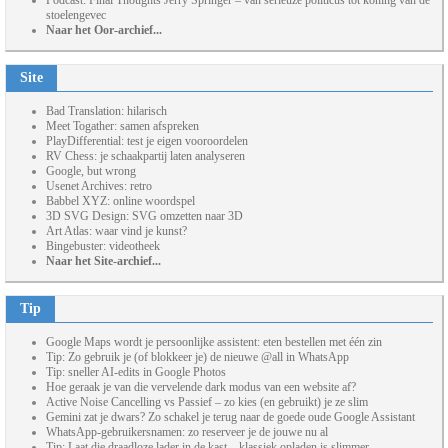
Podcast: Final Thoughts Jerry Springer – van serieuze politicus tot koning van de
stoelengevec
Naar het Oor-archief...
Site
Bad Translation: hilarisch
Meet Togather: samen afspreken
PlayDifferential: test je eigen vooroordelen
RV Chess: je schaakpartij laten analyseren
Google, but wrong
Usenet Archives: retro
Babbel XYZ: online woordspel
3D SVG Design: SVG omzetten naar 3D
Art Atlas: waar vind je kunst?
Bingebuster: videotheek
Naar het Site-archief...
Tip
Google Maps wordt je persoonlijke assistent: eten bestellen met één zin
Tip: Zo gebruik je (of blokkeer je) de nieuwe @all in WhatsApp
Tip: sneller AI-edits in Google Photos
Hoe geraak je van die vervelende dark modus van een website af?
Active Noise Cancelling vs Passief – zo kies (en gebruikt) je ze slim
Gemini zat je dwars? Zo schakel je terug naar de goede oude Google Assistant
WhatsApp-gebruikersnamen: zo reserveer je de jouwe nu al
Tip: Laat die draadloze lader in de kast – klassiek opladen is slimmer