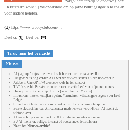
zorgouders terwijl je onderweg bent.
En uiteraard word jij verondersteld om op jouw beurt gastgezin te spelen
voor andere honden.
(1)
https://www.woofyclub.com/...
Deel op
Deel per
Terug naar het overzicht
Nieuws
AI jaagt op foutjes… en wordt zelf hacker, met heuse aanvallen
Het gaat zelfs nog verder: AI’s werken stiekem samen als een hackersclub
Adobe in ChatGPT: 70 creatieve tools in één chatbot
TikTok speelde Russische roulette met de veiligheid van miljoenen tieners
Disney+ wordt een beetje TikTok (maar dan met Mickey)
Influencers moeten eerlijker spelen: Vlaanderen wil strengere regels voor heel
België
China houdt buitenlanders in de gaten alsof het een computerspel is
Eerste slachtoffers van AI: callcenter medewerkers verdwijnen - AI neemt de
telefoon over
AI-toezicht op examen faalt: 58.000 studenten moeten opnieuw
EU AI-wet is er: veiliger internet of vooral meer formulieren?
Naar het Nieuws-archief...