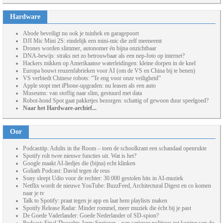
Hardware
Abode beveiligt nu ook je tuinhek en garagepoort
DJI Mic Mini 2S: eindelijk een mini-mic die zelf meeneemt
Drones worden slimmer, autonomer én bijna onzichtbaar
DNA-bewijs: straks net zo betrouwbaar als een nep-foto op internet?
Hackers mikken op Amerikaanse waterleidingen: kleine dorpen in de knel
Europa bouwt reuzenfabrieken voor AI (om de VS en China bij te benen)
VS verbiedt Chinese robots: “Te eng voor onze veiligheid”
Apple stopt met iPhone-upgraden: nu leasen als een auto
Museums: van stoffig naar slim, gestuurd met data
Robot-hond Spot gaat pakketjes bezorgen: schattig of gewoon duur speelgoed?
Naar het Hardware-archief...
Oor
Podcasttip: Adults in the Room – toen de schoolkrant een schandaal openrukte
Spotify rolt twee nieuwe functies uit. Wat is het?
Google maakt AI-liedjes die (bijna) echt klinken
Goliath Podcast: David tegen de reus
Sony sleept Udio voor de rechter: 30.000 gestolen hits in AI-muziek
Netflix wordt de nieuwe YouTube: BuzzFeed, Architectural Digest en co komen
naar je tv
Talk to Spotify: praat tegen je app en laat hem playlists maken
Spotify Release Radar: Minder rommel, meer muziek die écht bij je past
De Goede Vaderlander: Goede Nederlander of SD-spion?