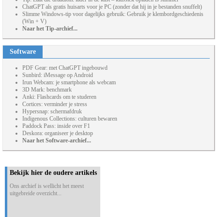
ChatGPT als gratis huisarts voor je PC (zonder dat hij in je bestanden snuffelt)
Slimme Windows-tip voor dagelijks gebruik: Gebruik je klembordgeschiedenis
(Win + V)
Naar het Tip-archief...
Software
PDF Gear: met ChatGPT ingebouwd
Sunbird: iMessage op Android
Irun Webcam: je smartphone als webcam
3D Mark: benchmark
Anki: Flashcards om te studeren
Cortices: verminder je stress
Hypersnap: schermafdruk
Indigenous Collections: culturen bewaren
Paddock Pass: inside over F1
Deskora: organiseer je desktop
Naar het Software-archief...
Bekijk hier de oudere artikels
Ons archief is wellicht het meest
uitgebreide overzicht...