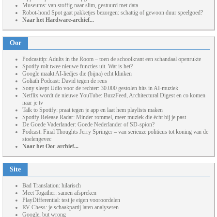
Museums: van stoffig naar slim, gestuurd met data
Robot-hond Spot gaat pakketjes bezorgen: schattig of gewoon duur speelgoed?
Naar het Hardware-archief...
Oor
Podcasttip: Adults in the Room – toen de schoolkrant een schandaal openrukte
Spotify rolt twee nieuwe functies uit. Wat is het?
Google maakt AI-liedjes die (bijna) echt klinken
Goliath Podcast: David tegen de reus
Sony sleept Udio voor de rechter: 30.000 gestolen hits in AI-muziek
Netflix wordt de nieuwe YouTube: BuzzFeed, Architectural Digest en co komen
naar je tv
Talk to Spotify: praat tegen je app en laat hem playlists maken
Spotify Release Radar: Minder rommel, meer muziek die écht bij je past
De Goede Vaderlander: Goede Nederlander of SD-spion?
Podcast: Final Thoughts Jerry Springer – van serieuze politicus tot koning van de
stoelengevec
Naar het Oor-archief...
Site
Bad Translation: hilarisch
Meet Togather: samen afspreken
PlayDifferential: test je eigen vooroordelen
RV Chess: je schaakpartij laten analyseren
Google, but wrong