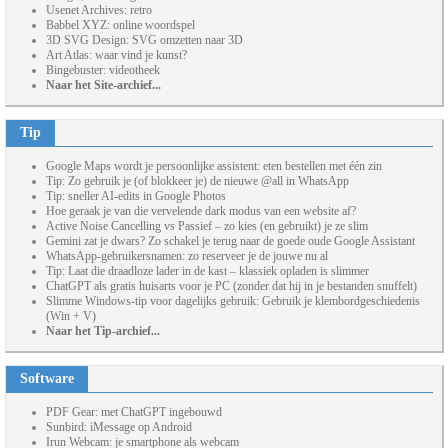
Usenet Archives: retro
Babbel XYZ: online woordspel
3D SVG Design: SVG omzetten naar 3D
Art Atlas: waar vind je kunst?
Bingebuster: videotheek
Naar het Site-archief...
Tip
Google Maps wordt je persoonlijke assistent: eten bestellen met één zin
Tip: Zo gebruik je (of blokkeer je) de nieuwe @all in WhatsApp
Tip: sneller AI-edits in Google Photos
Hoe geraak je van die vervelende dark modus van een website af?
Active Noise Cancelling vs Passief – zo kies (en gebruikt) je ze slim
Gemini zat je dwars? Zo schakel je terug naar de goede oude Google Assistant
WhatsApp-gebruikersnamen: zo reserveer je de jouwe nu al
Tip: Laat die draadloze lader in de kast – klassiek opladen is slimmer
ChatGPT als gratis huisarts voor je PC (zonder dat hij in je bestanden snuffelt)
Slimme Windows-tip voor dagelijks gebruik: Gebruik je klembordgeschiedenis
(Win + V)
Naar het Tip-archief...
Software
PDF Gear: met ChatGPT ingebouwd
Sunbird: iMessage op Android
Irun Webcam: je smartphone als webcam