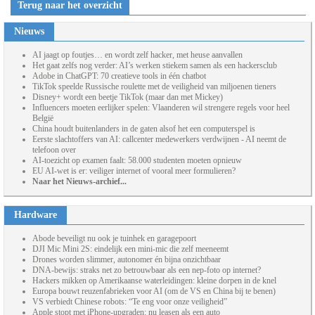
Terug naar het overzicht
Nieuws
AI jaagt op foutjes… en wordt zelf hacker, met heuse aanvallen
Het gaat zelfs nog verder: AI’s werken stiekem samen als een hackersclub
Adobe in ChatGPT: 70 creatieve tools in één chatbot
TikTok speelde Russische roulette met de veiligheid van miljoenen tieners
Disney+ wordt een beetje TikTok (maar dan met Mickey)
Influencers moeten eerlijker spelen: Vlaanderen wil strengere regels voor heel
België
China houdt buitenlanders in de gaten alsof het een computerspel is
Eerste slachtoffers van AI: callcenter medewerkers verdwijnen - AI neemt de
telefoon over
AI-toezicht op examen faalt: 58.000 studenten moeten opnieuw
EU AI-wet is er: veiliger internet of vooral meer formulieren?
Naar het Nieuws-archief...
Hardware
Abode beveiligt nu ook je tuinhek en garagepoort
DJI Mic Mini 2S: eindelijk een mini-mic die zelf meeneemt
Drones worden slimmer, autonomer én bijna onzichtbaar
DNA-bewijs: straks net zo betrouwbaar als een nep-foto op internet?
Hackers mikken op Amerikaanse waterleidingen: kleine dorpen in de knel
Europa bouwt reuzenfabrieken voor AI (om de VS en China bij te benen)
VS verbiedt Chinese robots: “Te eng voor onze veiligheid”
Apple stopt met iPhone-upgraden: nu leasen als een auto