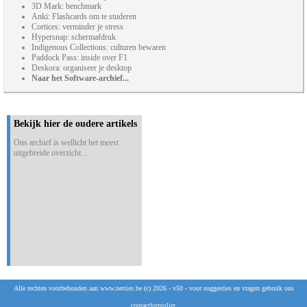
3D Mark: benchmark
Anki: Flashcards om te studeren
Cortices: verminder je stress
Hypersnap: schermafdruk
Indigenous Collections: culturen bewaren
Paddock Pass: inside over F1
Deskora: organiseer je desktop
Naar het Software-archief...
Bekijk hier de oudere artikels
Ons archief is wellicht het meest
uitgebreide overzicht...
Alle rechten voorbehouden aan www.netties.be (c) 2026 - v50 - voor suggesties en vragen gebruik ons
contactformulier
.