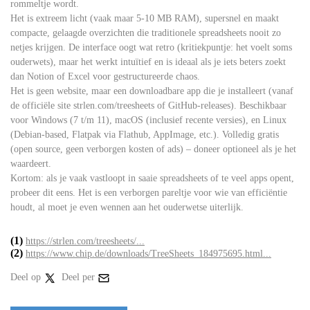
rommeltje wordt.
Het is extreem licht (vaak maar 5-10 MB RAM), supersnel en maakt
compacte, gelaagde overzichten die traditionele spreadsheets nooit zo
netjes krijgen. De interface oogt wat retro (kritiekpuntje: het voelt soms
ouderwets), maar het werkt intuïtief en is ideaal als je iets beters zoekt
dan Notion of Excel voor gestructureerde chaos.
Het is geen website, maar een downloadbare app die je installeert (vanaf
de officiële site strlen.com/treesheets of GitHub-releases). Beschikbaar
voor Windows (7 t/m 11), macOS (inclusief recente versies), en Linux
(Debian-based, Flatpak via Flathub, AppImage, etc.). Volledig gratis
(open source, geen verborgen kosten of ads) – doneer optioneel als je het
waardeert.
Kortom: als je vaak vastloopt in saaie spreadsheets of te veel apps opent,
probeer dit eens. Het is een verborgen pareltje voor wie van efficiëntie
houdt, al moet je even wennen aan het ouderwetse uiterlijk.
(1)
https://strlen.com/treesheets/...
(2)
https://www.chip.de/downloads/TreeSheets_184975695.html...
Deel op
Deel per