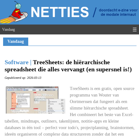
☰
Vandaag
Vandaag
Software |
TreeSheets: de hiërarchische
spreadsheet die alles vervangt (en supersnel is!)
Gepubliceerd op: 2026-03-13
TreeSheets is een gratis, open source
programma van Wouter van
Oortmerssen dat fungeert als een
slimme hiërarchische spreadsheet.
Het combineert het beste van Excel-
tabellen, mindmaps, outliners, takenlijsten, notitie-apps en kleine
databases in één tool – perfect voor todo's, projectplanning, brainstormen,
ideeën organiseren of complexe data structureren zonder dat het een