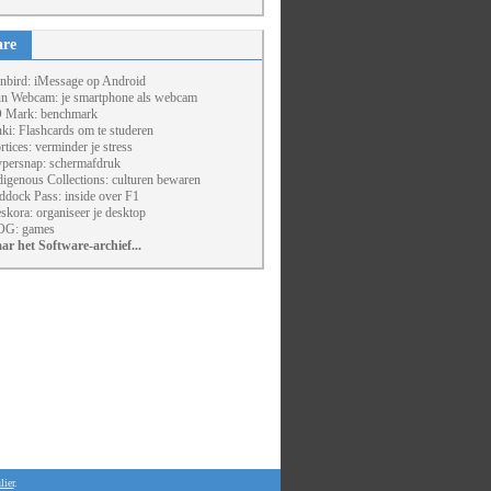
are
nbird: iMessage op Android
un Webcam: je smartphone als webcam
 Mark: benchmark
ki: Flashcards om te studeren
rtices: verminder je stress
persnap: schermafdruk
digenous Collections: culturen bewaren
ddock Pass: inside over F1
skora: organiseer je desktop
G: games
ar het Software-archief...
lier
.