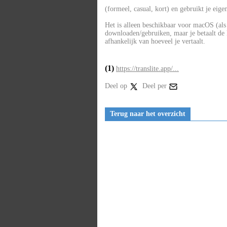
(formeel, casual, kort) en gebruikt je eige
Het is alleen beschikbaar voor macOS (als m
downloaden/gebruiken, maar je betaalt de 
afhankelijk van hoeveel je vertaalt.
(1)
https://translite.app/...
Deel op
Deel per
Terug naar het overzicht