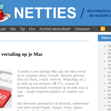
ware
Site
Tip
Oor
Archief nieuwsbrief
Abonneer
Nieuw
Ti
va
t vertaling op je Mac
Di
Mi
In
st
Ch
Translite is een handige Mac-app die tekst overal
co
op je computer direct vertaalt: selecteer gewoon
Ee
tekst (in Slack, e-mail, browser, WhatsApp, etc.)
ve
AI
en druk op een sneltoets (⌘⇧T), waarna de
mo
vertaling automatisch verschijnt op de plek waar je
EU
typt – zonder kopiëren-plakken of wisselen van
fo
apps.
Mi
er
Het detecteert automatisch de brontaal, ondersteunt
Go
veel talen (zoals Engels, Spaans, Frans, Japans,
al