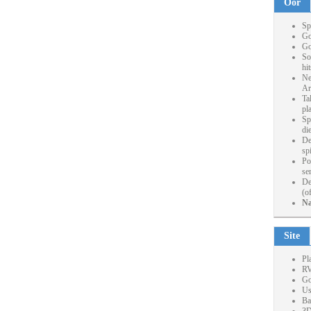
Oor
Sp
Go
Go
So
hi
Ne
Ar
Ta
pl
Sp
die
De
sp
Po
se
De
(o
Na
Site
Pl
RV
Go
Us
Ba