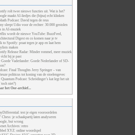
otify rolt twee nieuwe functies uit. Wat is het?
ogle maakt AI-liedjes die (bijna) echt klinken
liath Podcast: David tegen de reus
ny sleept Udio voor de rechter: 30.000 gestolen
ts in AI-muziek
tflix wordt de nieuwe YouTube: BuzzFeed,
chitectural Digest en co komen naar je tv
lk to Spotify: praat tegen je app en laat hem
aylists maken
otify Release Radar: Minder rommel, meer muziek
 écht bij je past
 Goede Vaderlander: Goede Nederlander of SD-
ion?
dcast: Final Thoughts Jerry Springer – van
rieuze politicus tot koning van de stoelengevec
 Quantum Podcast: Schrödinger’s kat legt het uit
f toch niet?)
ar het Oor-archief...
ayDifferential: test je eigen vooroordelen
 Chess: je schaakpartij laten analyseren
ogle, but wrong
enet Archives: retro
bbel XYZ: online woordspel