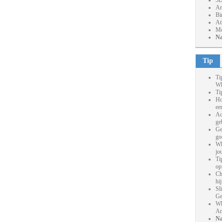
3D
Ar
Bi
At
Mo
Na
Tip
Ti
Wh
Ti
Ho
ee
Ac
ge
Ge
go
Wh
jo
Ti
op
Ch
hi
Sl
Ge
Wh
An
Na