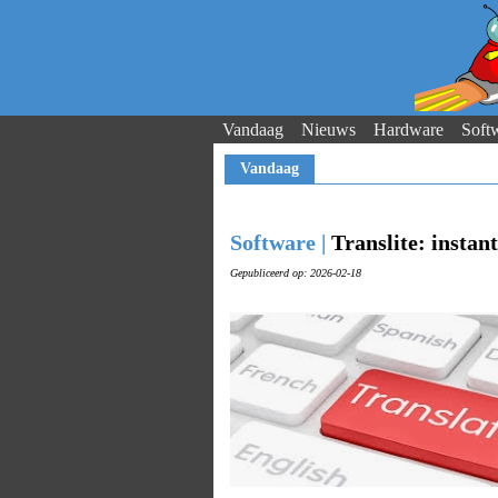
Vandaag
Nieuws
Hardware
Soft
Vandaag
Software |
Translite: instan
Gepubliceerd op: 2026-02-18