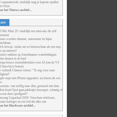
-reparatierecht: eindelijk mag je kapotte spullen
er fixen
ar het Nieuws-archief...
are
I Mic Mini 2S: eindelijk een mini-mic die zelf
eneemt
ones worden slimmer, autonomer én bijna
zichtbaar
A-bewijs: straks net zo betrouwbaar als een nep-
to op internet?
ckers mikken op Amerikaanse waterleidingen:
eine dorpen in de knel
ropa bouwt reuzenfabrieken voor AI (om de VS
 China bij te benen)
 verbiedt Chinese robots: “Te eng voor onze
iligheid”
ple stopt met iPhone-upgraden: nu leasen als een
to
seums: van stoffig naar slim, gestuurd met data
bot-hond Spot gaat pakketjes bezorgen: schattig of
woon duur speelgoed?
msung Unpacked 2026: Vouwbare telefoons,
imme horloges én een bril die alles ziet
ar het Hardware-archief...