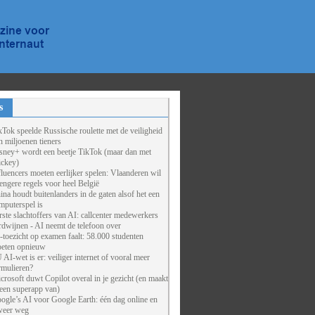
s
kTok speelde Russische roulette met de veiligheid
n miljoenen tieners
sney+ wordt een beetje TikTok (maar dan met
ckey)
fluencers moeten eerlijker spelen: Vlaanderen wil
rengere regels voor heel België
ina houdt buitenlanders in de gaten alsof het een
mputerspel is
rste slachtoffers van AI: callcenter medewerkers
rdwijnen - AI neemt de telefoon over
-toezicht op examen faalt: 58.000 studenten
eten opnieuw
 AI-wet is er: veiliger internet of vooral meer
rmulieren?
crosoft duwt Copilot overal in je gezicht (en maakt
 een superapp van)
ogle’s AI voor Google Earth: één dag online en
weer weg