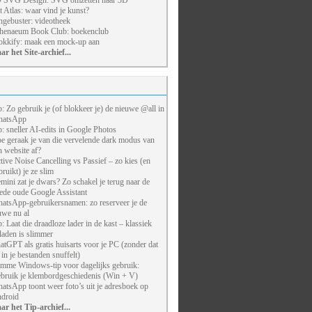
 SVG Design: SVG omzetten naar 3D
t Atlas: waar vind je kunst?
ngebuster: videotheek
henaeum Book Club: boekenclub
kkify: maak een mock-up aan
ar het Site-archief...
p: Zo gebruik je (of blokkeer je) de nieuwe @all in
atsApp
p: sneller AI-edits in Google Photos
e geraak je van die vervelende dark modus van
n website af?
tive Noise Cancelling vs Passief – zo kies (en
bruikt) je ze slim
mini zat je dwars? Zo schakel je terug naar de
ede oude Google Assistant
atsApp-gebruikersnamen: zo reserveer je de
uwe nu al
p: Laat die draadloze lader in de kast – klassiek
laden is slimmer
atGPT als gratis huisarts voor je PC (zonder dat
j in je bestanden snuffelt)
imme Windows-tip voor dagelijks gebruik:
bruik je klembordgeschiedenis (Win + V)
atsApp toont weer foto’s uit je adresboek op
droid
ar het Tip-archief...