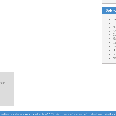
Softw
Su
Ir
3D
An
Co
Hy
In
Pa
De
GO
Na
cht...
e rechten voorbehouden aan www.netties.be (c) 2026 - v50 - voor suggesties en vragen gebruik ons
contactformu