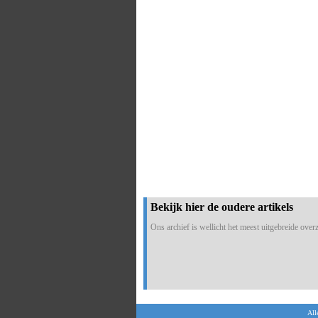
Bekijk hier de oudere artikels
Ons archief is wellicht het meest uitgebreide overzi
All