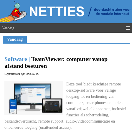
☰
Vandaag
Vandaag
Software |
TeamViewer: computer vanop
afstand besturen
Gepubliceerd op: 2026-02-06
Deze tool biedt krachtige remote
desktop-software voor veilige
toegang tot en bediening van
computers, smartphones en tablets
vanaf vrijwel elk apparaat, inclusief
functies als schermdeling,
bestandsoverdracht, remote support, audio-/videocommunicatie en
onbeheerde toegang (unattended access).