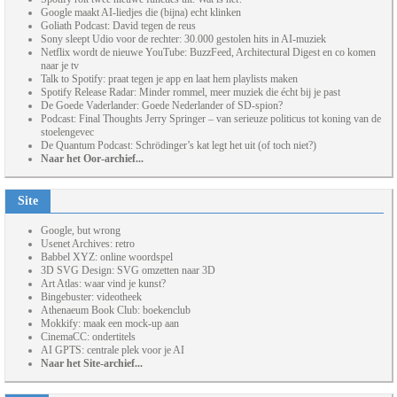
Google maakt AI-liedjes die (bijna) echt klinken
Goliath Podcast: David tegen de reus
Sony sleept Udio voor de rechter: 30.000 gestolen hits in AI-muziek
Netflix wordt de nieuwe YouTube: BuzzFeed, Architectural Digest en co komen
naar je tv
Talk to Spotify: praat tegen je app en laat hem playlists maken
Spotify Release Radar: Minder rommel, meer muziek die écht bij je past
De Goede Vaderlander: Goede Nederlander of SD-spion?
Podcast: Final Thoughts Jerry Springer – van serieuze politicus tot koning van de
stoelengevec
De Quantum Podcast: Schrödinger’s kat legt het uit (of toch niet?)
Naar het Oor-archief...
Site
Google, but wrong
Usenet Archives: retro
Babbel XYZ: online woordspel
3D SVG Design: SVG omzetten naar 3D
Art Atlas: waar vind je kunst?
Bingebuster: videotheek
Athenaeum Book Club: boekenclub
Mokkify: maak een mock-up aan
CinemaCC: ondertitels
AI GPTS: centrale plek voor je AI
Naar het Site-archief...