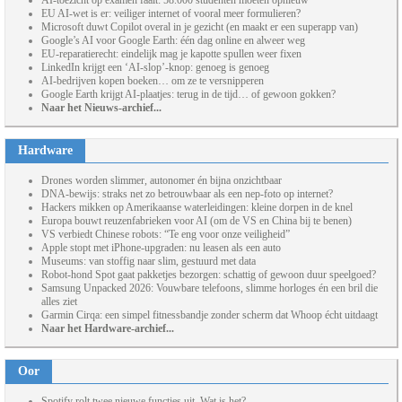
AI-toezicht op examen faalt: 58.000 studenten moeten opnieuw
EU AI-wet is er: veiliger internet of vooral meer formulieren?
Microsoft duwt Copilot overal in je gezicht (en maakt er een superapp van)
Google’s AI voor Google Earth: één dag online en alweer weg
EU-reparatierecht: eindelijk mag je kapotte spullen weer fixen
LinkedIn krijgt een ‘AI-slop’-knop: genoeg is genoeg
AI-bedrijven kopen boeken… om ze te versnipperen
Google Earth krijgt AI-plaatjes: terug in de tijd… of gewoon gokken?
Naar het Nieuws-archief...
Hardware
Drones worden slimmer, autonomer én bijna onzichtbaar
DNA-bewijs: straks net zo betrouwbaar als een nep-foto op internet?
Hackers mikken op Amerikaanse waterleidingen: kleine dorpen in de knel
Europa bouwt reuzenfabrieken voor AI (om de VS en China bij te benen)
VS verbiedt Chinese robots: “Te eng voor onze veiligheid”
Apple stopt met iPhone-upgraden: nu leasen als een auto
Museums: van stoffig naar slim, gestuurd met data
Robot-hond Spot gaat pakketjes bezorgen: schattig of gewoon duur speelgoed?
Samsung Unpacked 2026: Vouwbare telefoons, slimme horloges én een bril die
alles ziet
Garmin Cirqa: een simpel fitnessbandje zonder scherm dat Whoop écht uitdaagt
Naar het Hardware-archief...
Oor
Spotify rolt twee nieuwe functies uit. Wat is het?