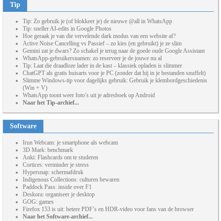
Tip
Tip: Zo gebruik je (of blokkeer je) de nieuwe @all in WhatsApp
Tip: sneller AI-edits in Google Photos
Hoe geraak je van die vervelende dark modus van een website af?
Active Noise Cancelling vs Passief – zo kies (en gebruikt) je ze slim
Gemini zat je dwars? Zo schakel je terug naar de goede oude Google Assistant
WhatsApp-gebruikersnamen: zo reserveer je de jouwe nu al
Tip: Laat die draadloze lader in de kast – klassiek opladen is slimmer
ChatGPT als gratis huisarts voor je PC (zonder dat hij in je bestanden snuffelt)
Slimme Windows-tip voor dagelijks gebruik: Gebruik je klembordgeschiedenis
(Win + V)
WhatsApp toont weer foto’s uit je adresboek op Android
Naar het Tip-archief...
Software
Irun Webcam: je smartphone als webcam
3D Mark: benchmark
Anki: Flashcards om te studeren
Cortices: verminder je stress
Hypersnap: schermafdruk
Indigenous Collections: culturen bewaren
Paddock Pass: inside over F1
Deskora: organiseer je desktop
GOG: games
Firefox 153 is uit: betere PDF’s en HDR-video voor fans van de browser
Naar het Software-archief...