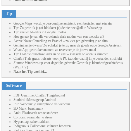
Tip
Google Maps wordt je persoonlijke assistent: eten bestellen met één zin
Tip: Zo gebruik je (of blokkeer je) de nieuwe @all in WhatsApp
Tip: sneller AI-edits in Google Photos
Hoe geraak je van die vervelende dark modus van een website af?
Active Noise Cancelling vs Passief – zo kies (en gebruikt) je ze slim
Gemini zat je dwars? Zo schakel je terug naar de goede oude Google Assistant
WhatsApp-gebruikersnamen: zo reserveer je de jouwe nu al
Tip: Laat die draadloze lader in de kast – klassiek opladen is slimmer
ChatGPT als gratis huisarts voor je PC (zonder dat hij in je bestanden snuffelt)
Slimme Windows-tip voor dagelijks gebruik: Gebruik je klembordgeschiedenis
(Win + V)
Naar het Tip-archief...
Software
PDF Gear: met ChatGPT ingebouwd
Sunbird: iMessage op Android
Irun Webcam: je smartphone als webcam
3D Mark: benchmark
Anki: Flashcards om te studeren
Cortices: verminder je stress
Hypersnap: schermafdruk
Indigenous Collections: culturen bewaren
Paddock Pass: inside over F1