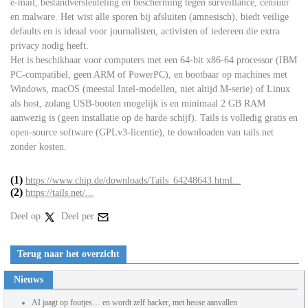
e-mail, bestandversleuteling en bescherming tegen surveillance, censuur
en malware. Het wist alle sporen bij afsluiten (amnesisch), biedt veilige
defaults en is ideaal voor journalisten, activisten of iedereen die extra
privacy nodig heeft.
Het is beschikbaar voor computers met een 64-bit x86-64 processor (IBM
PC-compatibel, geen ARM of PowerPC), en bootbaar op machines met
Windows, macOS (meestal Intel-modellen, niet altijd M-serie) of Linux
als host, zolang USB-booten mogelijk is en minimaal 2 GB RAM
aanwezig is (geen installatie op de harde schijf). Tails is volledig gratis en
open-source software (GPLv3-licentie), te downloaden van tails.net
zonder kosten.
(1)
https://www.chip.de/downloads/Tails_64248643.html...
(2)
https://tails.net/...
Deel op
Deel per
Terug naar het overzicht
Nieuws
AI jaagt op foutjes… en wordt zelf hacker, met heuse aanvallen