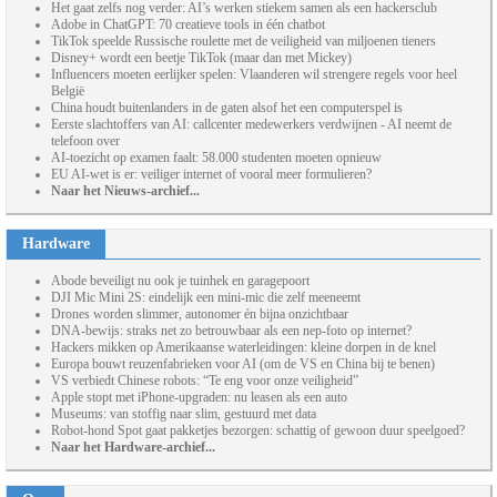
Het gaat zelfs nog verder: AI’s werken stiekem samen als een hackersclub
Adobe in ChatGPT: 70 creatieve tools in één chatbot
TikTok speelde Russische roulette met de veiligheid van miljoenen tieners
Disney+ wordt een beetje TikTok (maar dan met Mickey)
Influencers moeten eerlijker spelen: Vlaanderen wil strengere regels voor heel
België
China houdt buitenlanders in de gaten alsof het een computerspel is
Eerste slachtoffers van AI: callcenter medewerkers verdwijnen - AI neemt de
telefoon over
AI-toezicht op examen faalt: 58.000 studenten moeten opnieuw
EU AI-wet is er: veiliger internet of vooral meer formulieren?
Naar het Nieuws-archief...
Hardware
Abode beveiligt nu ook je tuinhek en garagepoort
DJI Mic Mini 2S: eindelijk een mini-mic die zelf meeneemt
Drones worden slimmer, autonomer én bijna onzichtbaar
DNA-bewijs: straks net zo betrouwbaar als een nep-foto op internet?
Hackers mikken op Amerikaanse waterleidingen: kleine dorpen in de knel
Europa bouwt reuzenfabrieken voor AI (om de VS en China bij te benen)
VS verbiedt Chinese robots: “Te eng voor onze veiligheid”
Apple stopt met iPhone-upgraden: nu leasen als een auto
Museums: van stoffig naar slim, gestuurd met data
Robot-hond Spot gaat pakketjes bezorgen: schattig of gewoon duur speelgoed?
Naar het Hardware-archief...