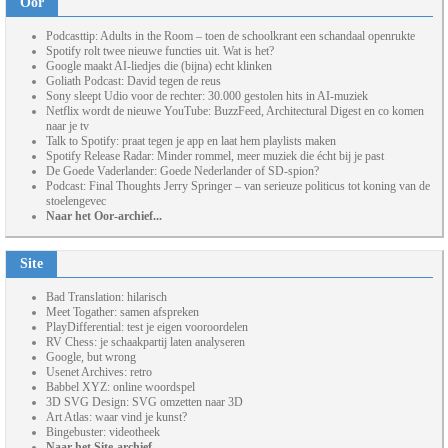
Oor
Podcasttip: Adults in the Room – toen de schoolkrant een schandaal openrukte
Spotify rolt twee nieuwe functies uit. Wat is het?
Google maakt AI-liedjes die (bijna) echt klinken
Goliath Podcast: David tegen de reus
Sony sleept Udio voor de rechter: 30.000 gestolen hits in AI-muziek
Netflix wordt de nieuwe YouTube: BuzzFeed, Architectural Digest en co komen
naar je tv
Talk to Spotify: praat tegen je app en laat hem playlists maken
Spotify Release Radar: Minder rommel, meer muziek die écht bij je past
De Goede Vaderlander: Goede Nederlander of SD-spion?
Podcast: Final Thoughts Jerry Springer – van serieuze politicus tot koning van de
stoelengevec
Naar het Oor-archief...
Site
Bad Translation: hilarisch
Meet Togather: samen afspreken
PlayDifferential: test je eigen vooroordelen
RV Chess: je schaakpartij laten analyseren
Google, but wrong
Usenet Archives: retro
Babbel XYZ: online woordspel
3D SVG Design: SVG omzetten naar 3D
Art Atlas: waar vind je kunst?
Bingebuster: videotheek
Naar het Site-archief...