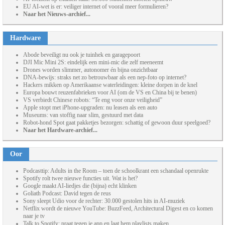
EU AI-wet is er: veiliger internet of vooral meer formulieren?
Naar het Nieuws-archief...
Hardware
Abode beveiligt nu ook je tuinhek en garagepoort
DJI Mic Mini 2S: eindelijk een mini-mic die zelf meeneemt
Drones worden slimmer, autonomer én bijna onzichtbaar
DNA-bewijs: straks net zo betrouwbaar als een nep-foto op internet?
Hackers mikken op Amerikaanse waterleidingen: kleine dorpen in de knel
Europa bouwt reuzenfabrieken voor AI (om de VS en China bij te benen)
VS verbiedt Chinese robots: “Te eng voor onze veiligheid”
Apple stopt met iPhone-upgraden: nu leasen als een auto
Museums: van stoffig naar slim, gestuurd met data
Robot-hond Spot gaat pakketjes bezorgen: schattig of gewoon duur speelgoed?
Naar het Hardware-archief...
Oor
Podcasttip: Adults in the Room – toen de schoolkrant een schandaal openrukte
Spotify rolt twee nieuwe functies uit. Wat is het?
Google maakt AI-liedjes die (bijna) echt klinken
Goliath Podcast: David tegen de reus
Sony sleept Udio voor de rechter: 30.000 gestolen hits in AI-muziek
Netflix wordt de nieuwe YouTube: BuzzFeed, Architectural Digest en co komen
naar je tv
Talk to Spotify: praat tegen je app en laat hem playlists maken