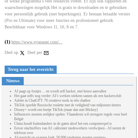
of welke programma’s veel resources vreten. Er zijn ook rapporten en
waarschuwingen mogelijk.Het is gratis te downloaden en te gebruiken
voor persoonlijk gebruik (met beperkingen). Er bestaan betaalde versies
(Pro en Ultimate) voor meer functies en professioneel gebruik.
Beschikbaar voor Windows 11, 10, 8 en 7.
(1)
https://www.sysgauge.com/...
Deel op
Deel per
Terug naar het overzicht
Nieuws
AI jaagt op foutjes… en wordt zelf hacker, met heuse aanvallen
Het gaat zelfs nog verder: AI’s werken stiekem samen als een hackersclub
Adobe in ChatGPT: 70 creatieve tools in één chatbot
TikTok speelde Russische roulette met de veiligheid van miljoenen tieners
Disney+ wordt een beetje TikTok (maar dan met Mickey)
Influencers moeten eerlijker spelen: Vlaanderen wil strengere regels voor heel
België
China houdt buitenlanders in de gaten alsof het een computerspel is
Eerste slachtoffers van AI: callcenter medewerkers verdwijnen - AI neemt de
telefoon over
AI-toezicht op examen faalt: 58.000 studenten moeten opnieuw