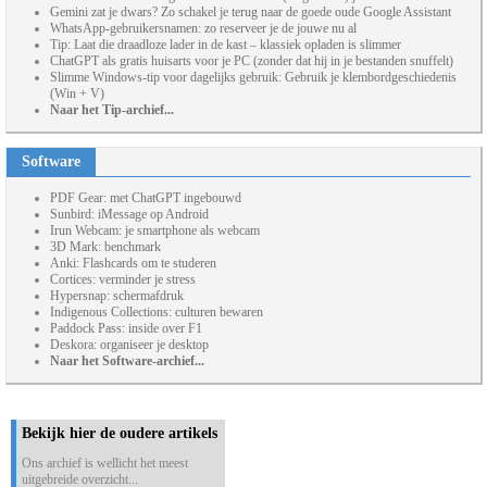
Gemini zat je dwars? Zo schakel je terug naar de goede oude Google Assistant
WhatsApp-gebruikersnamen: zo reserveer je de jouwe nu al
Tip: Laat die draadloze lader in de kast – klassiek opladen is slimmer
ChatGPT als gratis huisarts voor je PC (zonder dat hij in je bestanden snuffelt)
Slimme Windows-tip voor dagelijks gebruik: Gebruik je klembordgeschiedenis
(Win + V)
Naar het Tip-archief...
Software
PDF Gear: met ChatGPT ingebouwd
Sunbird: iMessage op Android
Irun Webcam: je smartphone als webcam
3D Mark: benchmark
Anki: Flashcards om te studeren
Cortices: verminder je stress
Hypersnap: schermafdruk
Indigenous Collections: culturen bewaren
Paddock Pass: inside over F1
Deskora: organiseer je desktop
Naar het Software-archief...
Bekijk hier de oudere artikels
Ons archief is wellicht het meest
uitgebreide overzicht...