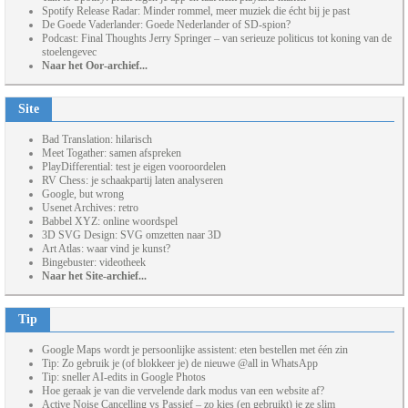
Spotify Release Radar: Minder rommel, meer muziek die écht bij je past
De Goede Vaderlander: Goede Nederlander of SD-spion?
Podcast: Final Thoughts Jerry Springer – van serieuze politicus tot koning van de
stoelengevec
Naar het Oor-archief...
Site
Bad Translation: hilarisch
Meet Togather: samen afspreken
PlayDifferential: test je eigen vooroordelen
RV Chess: je schaakpartij laten analyseren
Google, but wrong
Usenet Archives: retro
Babbel XYZ: online woordspel
3D SVG Design: SVG omzetten naar 3D
Art Atlas: waar vind je kunst?
Bingebuster: videotheek
Naar het Site-archief...
Tip
Google Maps wordt je persoonlijke assistent: eten bestellen met één zin
Tip: Zo gebruik je (of blokkeer je) de nieuwe @all in WhatsApp
Tip: sneller AI-edits in Google Photos
Hoe geraak je van die vervelende dark modus van een website af?
Active Noise Cancelling vs Passief – zo kies (en gebruikt) je ze slim