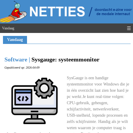
☰
Vandaag
Vandaag
Software |
Sysgauge: systeemmonitor
Gepubliceerd op: 2026-04-09
SysGauge is een handige
systeemmonitor voor Windows die je
in één overzicht laat zien hoe hard je
pc werkt.Je kunt real-time volgen:
CPU-gebruik, geheugen,
schijfactiviteit, netwerkverkeer,
USB-snelheid, lopende processen en
zelfs schijfruimte. Handig als je wilt
weten waarom je computer traag is