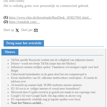
(en web-client).
Het is volledig gratis voor persoonlijk en commercieel gebruik.
(1)
https://www.chip.de/downloads/RustDesk_183027841.html...
(2)
https://rustdesk.com/...
Deel op
Deel per
Terug naar het overzicht
Nieuws
TikTok speelde Russische roulette met de veiligheid van miljoenen tieners
Disney+ wordt een beetje TikTok (maar dan met Mickey)
Influencers moeten eerlijker spelen: Vlaanderen wil strengere regels voor heel
België
China houdt buitenlanders in de gaten alsof het een computerspel is
Eerste slachtoffers van AI: callcenter medewerkers verdwijnen - AI neemt de
telefoon over
AI-toezicht op examen faalt: 58.000 studenten moeten opnieuw
EU AI-wet is er: veiliger internet of vooral meer formulieren?
Microsoft duwt Copilot overal in je gezicht (en maakt er een superapp van)
Google’s AI voor Google Earth: één dag online en alweer weg
EU-reparatierecht: eindelijk mag je kapotte spullen weer fixen
Naar het Nieuws-archief...