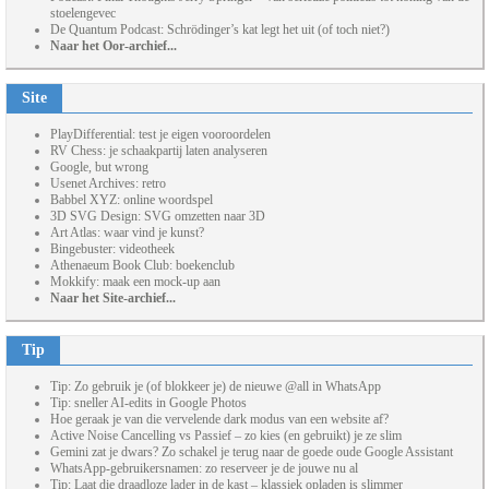
stoelengevec
De Quantum Podcast: Schrödinger’s kat legt het uit (of toch niet?)
Naar het Oor-archief...
Site
PlayDifferential: test je eigen vooroordelen
RV Chess: je schaakpartij laten analyseren
Google, but wrong
Usenet Archives: retro
Babbel XYZ: online woordspel
3D SVG Design: SVG omzetten naar 3D
Art Atlas: waar vind je kunst?
Bingebuster: videotheek
Athenaeum Book Club: boekenclub
Mokkify: maak een mock-up aan
Naar het Site-archief...
Tip
Tip: Zo gebruik je (of blokkeer je) de nieuwe @all in WhatsApp
Tip: sneller AI-edits in Google Photos
Hoe geraak je van die vervelende dark modus van een website af?
Active Noise Cancelling vs Passief – zo kies (en gebruikt) je ze slim
Gemini zat je dwars? Zo schakel je terug naar de goede oude Google Assistant
WhatsApp-gebruikersnamen: zo reserveer je de jouwe nu al
Tip: Laat die draadloze lader in de kast – klassiek opladen is slimmer