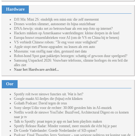
Hardware
DJI Mic Mini 2S: eindelijk een mini-mic die zelf meeneemt
Drones worden slimmer, autonomer én bijna onzichtbaar
DNA-bewijs: straks net zo betrouwbaar als een nep-foto op internet?
Hackers mikken op Amerikaanse waterleidingen: kleine dorpen in de knel
Europa bouwt reuzenfabrieken voor AI (om de VS en China bij te benen)
VS verbiedt Chinese robots: “Te eng voor onze veiligheid”
Apple stopt met iPhone-upgraden: nu leasen als een auto
Museums: van stoffig naar slim, gestuurd met data
Robot-hond Spot gaat pakketjes bezorgen: schattig of gewoon duur speelgoed?
Samsung Unpacked 2026: Vouwbare telefoons, slimme horloges én een bril die
alles ziet
Naar het Hardware-archief...
Oor
Spotify rolt twee nieuwe functies uit. Wat is het?
Google maakt AI-liedjes die (bijna) echt klinken
Goliath Podcast: David tegen de reus
Sony sleept Udio voor de rechter: 30.000 gestolen hits in AI-muziek
Netflix wordt de nieuwe YouTube: BuzzFeed, Architectural Digest en co komen
naar je tv
Talk to Spotify: praat tegen je app en laat hem playlists maken
Spotify Release Radar: Minder rommel, meer muziek die écht bij je past
De Goede Vaderlander: Goede Nederlander of SD-spion?
Podcast: Final Thoughts Jerry Springer – van serieuze politicus tot koning van de