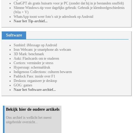
ChatGPT als gratis huisarts voor je PC (zonder dat hij in je bestanden snuffelt)
Slimme Windows-tip voor dagelijks gebruik: Gebruik je klembordgeschiedenis
(Win + V)
WhatsApp toont weer foto’s uit je adresboek op Android
Naar het Tip-archief...
Software
Sunbird: iMessage op Android
Irun Webcam: je smartphone als webcam
3D Mark: benchmark
Anki: Flashcards om te studeren
Cortices: verminder je stress
Hypersnap: schermafdruk
Indigenous Collections: culturen bewaren
Paddock Pass: inside over F1
Deskora: organiseer je desktop
GOG: games
Naar het Software-archief...
Bekijk hier de oudere artikels
Ons archief is wellicht het meest
uitgebreide overzicht...