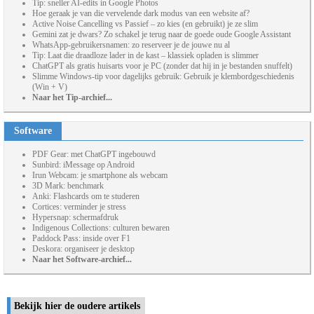
Tip: sneller AI-edits in Google Photos
Hoe geraak je van die vervelende dark modus van een website af?
Active Noise Cancelling vs Passief – zo kies (en gebruikt) je ze slim
Gemini zat je dwars? Zo schakel je terug naar de goede oude Google Assistant
WhatsApp-gebruikersnamen: zo reserveer je de jouwe nu al
Tip: Laat die draadloze lader in de kast – klassiek opladen is slimmer
ChatGPT als gratis huisarts voor je PC (zonder dat hij in je bestanden snuffelt)
Slimme Windows-tip voor dagelijks gebruik: Gebruik je klembordgeschiedenis
(Win + V)
Naar het Tip-archief...
Software
PDF Gear: met ChatGPT ingebouwd
Sunbird: iMessage op Android
Irun Webcam: je smartphone als webcam
3D Mark: benchmark
Anki: Flashcards om te studeren
Cortices: verminder je stress
Hypersnap: schermafdruk
Indigenous Collections: culturen bewaren
Paddock Pass: inside over F1
Deskora: organiseer je desktop
Naar het Software-archief...
Bekijk hier de oudere artikels