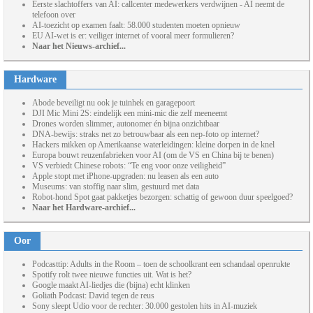
Eerste slachtoffers van AI: callcenter medewerkers verdwijnen - AI neemt de
telefoon over
AI-toezicht op examen faalt: 58.000 studenten moeten opnieuw
EU AI-wet is er: veiliger internet of vooral meer formulieren?
Naar het Nieuws-archief...
Hardware
Abode beveiligt nu ook je tuinhek en garagepoort
DJI Mic Mini 2S: eindelijk een mini-mic die zelf meeneemt
Drones worden slimmer, autonomer én bijna onzichtbaar
DNA-bewijs: straks net zo betrouwbaar als een nep-foto op internet?
Hackers mikken op Amerikaanse waterleidingen: kleine dorpen in de knel
Europa bouwt reuzenfabrieken voor AI (om de VS en China bij te benen)
VS verbiedt Chinese robots: “Te eng voor onze veiligheid”
Apple stopt met iPhone-upgraden: nu leasen als een auto
Museums: van stoffig naar slim, gestuurd met data
Robot-hond Spot gaat pakketjes bezorgen: schattig of gewoon duur speelgoed?
Naar het Hardware-archief...
Oor
Podcasttip: Adults in the Room – toen de schoolkrant een schandaal openrukte
Spotify rolt twee nieuwe functies uit. Wat is het?
Google maakt AI-liedjes die (bijna) echt klinken
Goliath Podcast: David tegen de reus
Sony sleept Udio voor de rechter: 30.000 gestolen hits in AI-muziek