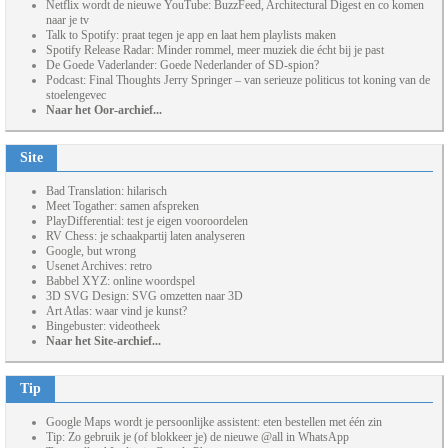
Netflix wordt de nieuwe YouTube: BuzzFeed, Architectural Digest en co komen
naar je tv
Talk to Spotify: praat tegen je app en laat hem playlists maken
Spotify Release Radar: Minder rommel, meer muziek die écht bij je past
De Goede Vaderlander: Goede Nederlander of SD-spion?
Podcast: Final Thoughts Jerry Springer – van serieuze politicus tot koning van de
stoelengevec
Naar het Oor-archief...
Site
Bad Translation: hilarisch
Meet Togather: samen afspreken
PlayDifferential: test je eigen vooroordelen
RV Chess: je schaakpartij laten analyseren
Google, but wrong
Usenet Archives: retro
Babbel XYZ: online woordspel
3D SVG Design: SVG omzetten naar 3D
Art Atlas: waar vind je kunst?
Bingebuster: videotheek
Naar het Site-archief...
Tip
Google Maps wordt je persoonlijke assistent: eten bestellen met één zin
Tip: Zo gebruik je (of blokkeer je) de nieuwe @all in WhatsApp