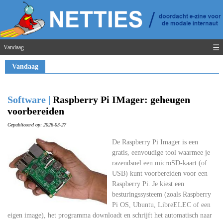
☰
Vandaag
Vandaag
Software |
Raspberry Pi IMager: geheugen
voorbereiden
Gepubliceerd op: 2026-03-27
De Raspberry Pi Imager is een
gratis, eenvoudige tool waarmee je
razendsnel een microSD-kaart (of
USB) kunt voorbereiden voor een
Raspberry Pi. Je kiest een
besturingssysteem (zoals Raspberry
Pi OS, Ubuntu, LibreELEC of een
eigen image), het programma downloadt en schrijft het automatisch naar