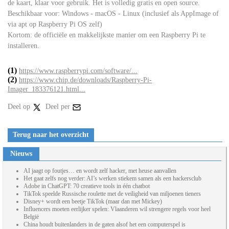
de kaart, klaar voor gebruik. Het is volledig gratis en open source.
Beschikbaar voor: Windows - macOS - Linux (inclusief als AppImage of
via apt op Raspberry Pi OS zelf)
Kortom: de officiële en makkelijkste manier om een Raspberry Pi te
installeren.
(1)
https://www.raspberrypi.com/software/...
(2)
https://www.chip.de/downloads/Raspberry-Pi-
Imager_183376121.html...
Deel op
Deel per
Terug naar het overzicht
Nieuws
AI jaagt op foutjes… en wordt zelf hacker, met heuse aanvallen
Het gaat zelfs nog verder: AI’s werken stiekem samen als een hackersclub
Adobe in ChatGPT: 70 creatieve tools in één chatbot
TikTok speelde Russische roulette met de veiligheid van miljoenen tieners
Disney+ wordt een beetje TikTok (maar dan met Mickey)
Influencers moeten eerlijker spelen: Vlaanderen wil strengere regels voor heel
België
China houdt buitenlanders in de gaten alsof het een computerspel is