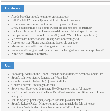
Hardware
Abode beveiligt nu ook je tuinhek en garagepoort
DJI Mic Mini 2S: eindelijk een mini-mic die zelf meeneemt
Drones worden slimmer, autonomer én bijna onzichtbaar
DNA-bewijs: straks net zo betrouwbaar als een nep-foto op internet?
Hackers mikken op Amerikaanse waterleidingen: kleine dorpen in de knel
Europa bouwt reuzenfabrieken voor AI (om de VS en China bij te benen)
VS verbiedt Chinese robots: “Te eng voor onze veiligheid”
Apple stopt met iPhone-upgraden: nu leasen als een auto
Museums: van stoffig naar slim, gestuurd met data
Robot-hond Spot gaat pakketjes bezorgen: schattig of gewoon duur speelgoed?
Naar het Hardware-archief...
Oor
Podcasttip: Adults in the Room – toen de schoolkrant een schandaal openrukte
Spotify rolt twee nieuwe functies uit. Wat is het?
Google maakt AI-liedjes die (bijna) echt klinken
Goliath Podcast: David tegen de reus
Sony sleept Udio voor de rechter: 30.000 gestolen hits in AI-muziek
Netflix wordt de nieuwe YouTube: BuzzFeed, Architectural Digest en co komen
naar je tv
Talk to Spotify: praat tegen je app en laat hem playlists maken
Spotify Release Radar: Minder rommel, meer muziek die écht bij je past
De Goede Vaderlander: Goede Nederlander of SD-spion?