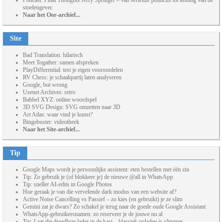
Podcast: Final Thoughts Jerry Springer – van serieuze politicus tot koning van de
stoelengevec
Naar het Oor-archief...
Site
Bad Translation: hilarisch
Meet Togather: samen afspreken
PlayDifferential: test je eigen vooroordelen
RV Chess: je schaakpartij laten analyseren
Google, but wrong
Usenet Archives: retro
Babbel XYZ: online woordspel
3D SVG Design: SVG omzetten naar 3D
Art Atlas: waar vind je kunst?
Bingebuster: videotheek
Naar het Site-archief...
Tip
Google Maps wordt je persoonlijke assistent: eten bestellen met één zin
Tip: Zo gebruik je (of blokkeer je) de nieuwe @all in WhatsApp
Tip: sneller AI-edits in Google Photos
Hoe geraak je van die vervelende dark modus van een website af?
Active Noise Cancelling vs Passief – zo kies (en gebruikt) je ze slim
Gemini zat je dwars? Zo schakel je terug naar de goede oude Google Assistant
WhatsApp-gebruikersnamen: zo reserveer je de jouwe nu al
Tip: Laat die draadloze lader in de kast – klassiek opladen is slimmer