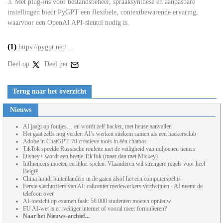
3. Met plug-ins voor bestandsbeheer, spraaksynthese en aanpasbare
instellingen biedt PyGPT een flexibele, contextbewarende ervaring,
waarvoor een OpenAI API-sleutel nodig is.
(1)
https://pygpt.net/...
Deel op
Deel per
Terug naar het overzicht
Nieuws
AI jaagt op foutjes… en wordt zelf hacker, met heuse aanvallen
Het gaat zelfs nog verder: AI’s werken stiekem samen als een hackersclub
Adobe in ChatGPT: 70 creatieve tools in één chatbot
TikTok speelde Russische roulette met de veiligheid van miljoenen tieners
Disney+ wordt een beetje TikTok (maar dan met Mickey)
Influencers moeten eerlijker spelen: Vlaanderen wil strengere regels voor heel
België
China houdt buitenlanders in de gaten alsof het een computerspel is
Eerste slachtoffers van AI: callcenter medewerkers verdwijnen - AI neemt de
telefoon over
AI-toezicht op examen faalt: 58.000 studenten moeten opnieuw
EU AI-wet is er: veiliger internet of vooral meer formulieren?
Naar het Nieuws-archief...