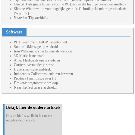
ChatGPT als gratis huisarts voor je PC (zonder dat hij in je bestanden snuffelt)
Slimme Windows-tip voor dagelijks gebruik: Gebruik je klembordgeschiedenis
(Win + V)
Naar het Tip-archief...
Software
PDF Gear: met ChatGPT ingebouwd
Sunbird: iMessage op Android
Irun Webcam: je smartphone als webcam
3D Mark: benchmark
Anki: Flashcards om te studeren
Cortices: verminder je stress
Hypersnap: schermafdruk
Indigenous Collections: culturen bewaren
Paddock Pass: inside over F1
Deskora: organiseer je desktop
Naar het Software-archief...
Bekijk hier de oudere artikels
Ons archief is wellicht het meest
uitgebreide overzicht...