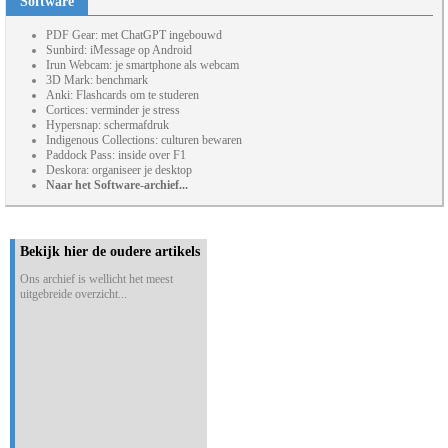
Software
PDF Gear: met ChatGPT ingebouwd
Sunbird: iMessage op Android
Irun Webcam: je smartphone als webcam
3D Mark: benchmark
Anki: Flashcards om te studeren
Cortices: verminder je stress
Hypersnap: schermafdruk
Indigenous Collections: culturen bewaren
Paddock Pass: inside over F1
Deskora: organiseer je desktop
Naar het Software-archief...
Bekijk hier de oudere artikels
Ons archief is wellicht het meest
uitgebreide overzicht...