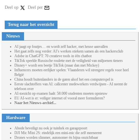
Deel op
Deel per
Terug naar het overzicht
Nieuws
AI jaagt op foutjes… en wordt zelf hacker, met heuse aanvallen
Het gaat zelfs nog verder: AI’s werken stiekem samen als een hackersclub
Adobe in ChatGPT: 70 creatieve tools in één chatbot
TikTok speelde Russische roulette met de veiligheid van miljoenen tieners
Disney+ wordt een beetje TikTok (maar dan met Mickey)
Influencers moeten eerlijker spelen: Vlaanderen wil strengere regels voor heel
België
China houdt buitenlanders in de gaten alsof het een computerspel is
Eerste slachtoffers van AI: callcenter medewerkers verdwijnen - AI neemt de
telefoon over
AI-toezicht op examen faalt: 58.000 studenten moeten opnieuw
EU AI-wet is er: veiliger internet of vooral meer formulieren?
Naar het Nieuws-archief...
Hardware
Abode beveiligt nu ook je tuinhek en garagepoort
DJI Mic Mini 2S: eindelijk een mini-mic die zelf meeneemt
Drones worden slimmer, autonomer én bijna onzichtbaar