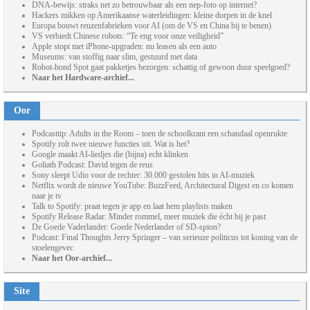
DNA-bewijs: straks net zo betrouwbaar als een nep-foto op internet?
Hackers mikken op Amerikaanse waterleidingen: kleine dorpen in de knel
Europa bouwt reuzenfabrieken voor AI (om de VS en China bij te benen)
VS verbiedt Chinese robots: “Te eng voor onze veiligheid”
Apple stopt met iPhone-upgraden: nu leasen als een auto
Museums: van stoffig naar slim, gestuurd met data
Robot-hond Spot gaat pakketjes bezorgen: schattig of gewoon duur speelgoed?
Naar het Hardware-archief...
Oor
Podcasttip: Adults in the Room – toen de schoolkrant een schandaal openrukte
Spotify rolt twee nieuwe functies uit. Wat is het?
Google maakt AI-liedjes die (bijna) echt klinken
Goliath Podcast: David tegen de reus
Sony sleept Udio voor de rechter: 30.000 gestolen hits in AI-muziek
Netflix wordt de nieuwe YouTube: BuzzFeed, Architectural Digest en co komen
naar je tv
Talk to Spotify: praat tegen je app en laat hem playlists maken
Spotify Release Radar: Minder rommel, meer muziek die écht bij je past
De Goede Vaderlander: Goede Nederlander of SD-spion?
Podcast: Final Thoughts Jerry Springer – van serieuze politicus tot koning van de
stoelengevec
Naar het Oor-archief...
Site