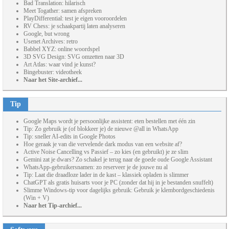
Bad Translation: hilarisch
Meet Togather: samen afspreken
PlayDifferential: test je eigen vooroordelen
RV Chess: je schaakpartij laten analyseren
Google, but wrong
Usenet Archives: retro
Babbel XYZ: online woordspel
3D SVG Design: SVG omzetten naar 3D
Art Atlas: waar vind je kunst?
Bingebuster: videotheek
Naar het Site-archief...
Tip
Google Maps wordt je persoonlijke assistent: eten bestellen met één zin
Tip: Zo gebruik je (of blokkeer je) de nieuwe @all in WhatsApp
Tip: sneller AI-edits in Google Photos
Hoe geraak je van die vervelende dark modus van een website af?
Active Noise Cancelling vs Passief – zo kies (en gebruikt) je ze slim
Gemini zat je dwars? Zo schakel je terug naar de goede oude Google Assistant
WhatsApp-gebruikersnamen: zo reserveer je de jouwe nu al
Tip: Laat die draadloze lader in de kast – klassiek opladen is slimmer
ChatGPT als gratis huisarts voor je PC (zonder dat hij in je bestanden snuffelt)
Slimme Windows-tip voor dagelijks gebruik: Gebruik je klembordgeschiedenis
(Win + V)
Naar het Tip-archief...