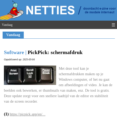
☰
Vandaag
Vandaag
Software |
PickPick: schermafdruk
Gepubliceerd op: 2025-03-04
Met deze tool kan je
schermafdrukken maken op je
Windows computer, of het nu gaat
om afbeeldingen of video. Je kan de
beelden ook bewerken, er thumbnails van maken, enz. De tool is gratis.
Deze update zorgt voor een snellere laadtijd van de editor en stabiliteit
van de screen recorder.
(1)
https://picpick.app/en/...