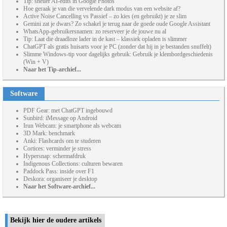
Tip: sneller AI-edits in Google Photos
Hoe geraak je van die vervelende dark modus van een website af?
Active Noise Cancelling vs Passief – zo kies (en gebruikt) je ze slim
Gemini zat je dwars? Zo schakel je terug naar de goede oude Google Assistant
WhatsApp-gebruikersnamen: zo reserveer je de jouwe nu al
Tip: Laat die draadloze lader in de kast – klassiek opladen is slimmer
ChatGPT als gratis huisarts voor je PC (zonder dat hij in je bestanden snuffelt)
Slimme Windows-tip voor dagelijks gebruik: Gebruik je klembordgeschiedenis
(Win + V)
Naar het Tip-archief...
Software
PDF Gear: met ChatGPT ingebouwd
Sunbird: iMessage op Android
Irun Webcam: je smartphone als webcam
3D Mark: benchmark
Anki: Flashcards om te studeren
Cortices: verminder je stress
Hypersnap: schermafdruk
Indigenous Collections: culturen bewaren
Paddock Pass: inside over F1
Deskora: organiseer je desktop
Naar het Software-archief...
Bekijk hier de oudere artikels