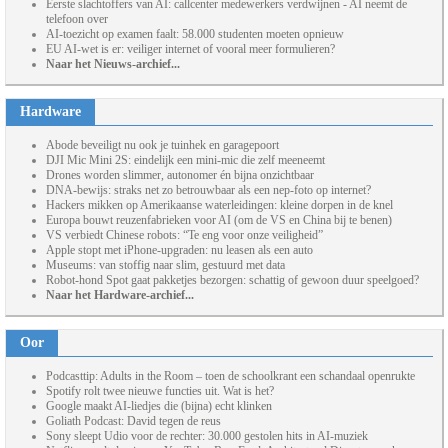
Eerste slachtoffers van AI: callcenter medewerkers verdwijnen - AI neemt de
telefoon over
AI-toezicht op examen faalt: 58.000 studenten moeten opnieuw
EU AI-wet is er: veiliger internet of vooral meer formulieren?
Naar het Nieuws-archief...
Hardware
Abode beveiligt nu ook je tuinhek en garagepoort
DJI Mic Mini 2S: eindelijk een mini-mic die zelf meeneemt
Drones worden slimmer, autonomer én bijna onzichtbaar
DNA-bewijs: straks net zo betrouwbaar als een nep-foto op internet?
Hackers mikken op Amerikaanse waterleidingen: kleine dorpen in de knel
Europa bouwt reuzenfabrieken voor AI (om de VS en China bij te benen)
VS verbiedt Chinese robots: “Te eng voor onze veiligheid”
Apple stopt met iPhone-upgraden: nu leasen als een auto
Museums: van stoffig naar slim, gestuurd met data
Robot-hond Spot gaat pakketjes bezorgen: schattig of gewoon duur speelgoed?
Naar het Hardware-archief...
Oor
Podcasttip: Adults in the Room – toen de schoolkrant een schandaal openrukte
Spotify rolt twee nieuwe functies uit. Wat is het?
Google maakt AI-liedjes die (bijna) echt klinken
Goliath Podcast: David tegen de reus
Sony sleept Udio voor de rechter: 30.000 gestolen hits in AI-muziek