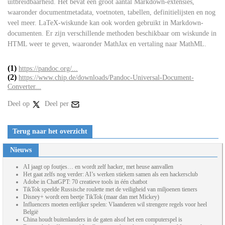
uitbreidbaarheid. Het bevat een groot aantal Markdown-extensies,
waaronder documentmetadata, voetnoten, tabellen, definitielijsten en nog
veel meer. LaTeX-wiskunde kan ook worden gebruikt in Markdown-
documenten. Er zijn verschillende methoden beschikbaar om wiskunde in
HTML weer te geven, waaronder MathJax en vertaling naar MathML.
(1)
https://pandoc.org/...
(2)
https://www.chip.de/downloads/Pandoc-Universal-Document-
Converter...
Deel op
Deel per
Terug naar het overzicht
Nieuws
AI jaagt op foutjes… en wordt zelf hacker, met heuse aanvallen
Het gaat zelfs nog verder: AI’s werken stiekem samen als een hackersclub
Adobe in ChatGPT: 70 creatieve tools in één chatbot
TikTok speelde Russische roulette met de veiligheid van miljoenen tieners
Disney+ wordt een beetje TikTok (maar dan met Mickey)
Influencers moeten eerlijker spelen: Vlaanderen wil strengere regels voor heel
België
China houdt buitenlanders in de gaten alsof het een computerspel is