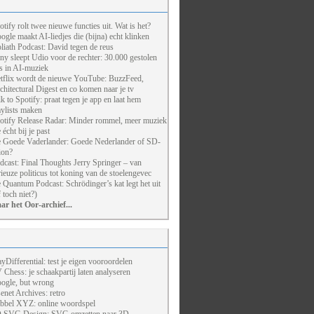
otify rolt twee nieuwe functies uit. Wat is het?
ogle maakt AI-liedjes die (bijna) echt klinken
liath Podcast: David tegen de reus
ny sleept Udio voor de rechter: 30.000 gestolen
ts in AI-muziek
tflix wordt de nieuwe YouTube: BuzzFeed,
chitectural Digest en co komen naar je tv
lk to Spotify: praat tegen je app en laat hem
aylists maken
otify Release Radar: Minder rommel, meer muziek
 écht bij je past
 Goede Vaderlander: Goede Nederlander of SD-
ion?
dcast: Final Thoughts Jerry Springer – van
rieuze politicus tot koning van de stoelengevec
 Quantum Podcast: Schrödinger’s kat legt het uit
f toch niet?)
ar het Oor-archief...
ayDifferential: test je eigen vooroordelen
 Chess: je schaakpartij laten analyseren
ogle, but wrong
enet Archives: retro
bbel XYZ: online woordspel