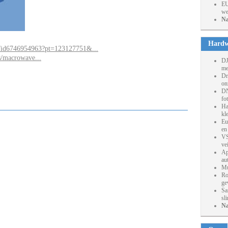
EU
we
Na
Hardw
re/id6746954963?pt=123127751&...
s/macrowave...
DJ
me
Dr
on
DN
fo
Ha
kl
Eu
en
VS
ve
Ap
au
Mu
Ro
ge
Sa
sl
Na