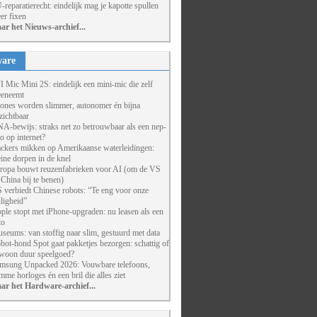
-reparatierecht: eindelijk mag je kapotte spullen
er fixen
ar het Nieuws-archief...
are
I Mic Mini 2S: eindelijk een mini-mic die zelf
eneemt
ones worden slimmer, autonomer én bijna
zichtbaar
A-bewijs: straks net zo betrouwbaar als een nep-
to op internet?
ckers mikken op Amerikaanse waterleidingen:
eine dorpen in de knel
ropa bouwt reuzenfabrieken voor AI (om de VS
 China bij te benen)
 verbiedt Chinese robots: “Te eng voor onze
iligheid”
ple stopt met iPhone-upgraden: nu leasen als een
to
seums: van stoffig naar slim, gestuurd met data
bot-hond Spot gaat pakketjes bezorgen: schattig of
woon duur speelgoed?
msung Unpacked 2026: Vouwbare telefoons,
imme horloges én een bril die alles ziet
ar het Hardware-archief...