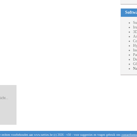
Softw
Su
Ir
3D
An
Co
Hy
In
Pa
De
GO
Na
cht...
e rechten voorbehouden aan www.netties.be (c) 2026 - v50 - voor suggesties en vragen gebruik ons
contactformu