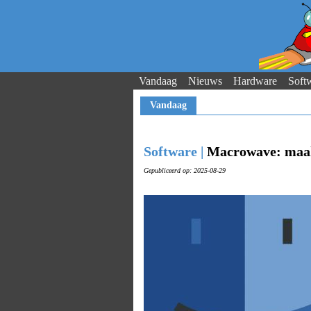
Vandaag
Nieuws
Hardware
Soft
Vandaag
Software |
Macrowave: maak 
Gepubliceerd op: 2025-08-29