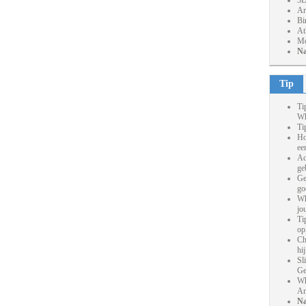
3D
Ar
Bi
At
Mo
Na
Tip
Ti
Wh
Ti
Ho
ee
Ac
ge
Ge
go
Wh
jo
Ti
op
Ch
hi
Sl
Ge
Wh
An
Na