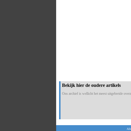
Bekijk hier de oudere artikels
Ons archief is wellicht het meest uitgebreide overzi
All