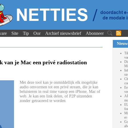
ware
Site
Tip
Oor
Archief nieuwsbrief
Abonneer
Nieuw
Ti
va
van je Mac een privé radiostation
Di
Mi
In
st
Ch
Met deze tool kan je onmiddellijk elk mogelijke
co
audio omvormen tot een privé stream, die je kan
Ee
beluisteren in real time vanop een iPhone, Mac of
ve
web. Je kan een link delen, of P2P uitzenden
AI
mo
zonder getraceerd te worden.
EU
fo
Mi
er
Go
al