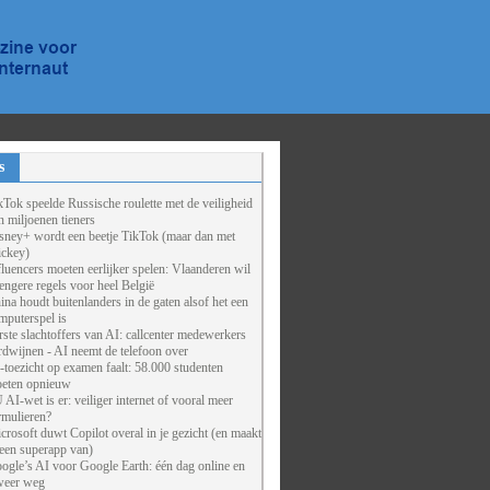
s
kTok speelde Russische roulette met de veiligheid
n miljoenen tieners
sney+ wordt een beetje TikTok (maar dan met
ckey)
fluencers moeten eerlijker spelen: Vlaanderen wil
rengere regels voor heel België
ina houdt buitenlanders in de gaten alsof het een
mputerspel is
rste slachtoffers van AI: callcenter medewerkers
rdwijnen - AI neemt de telefoon over
-toezicht op examen faalt: 58.000 studenten
eten opnieuw
 AI-wet is er: veiliger internet of vooral meer
rmulieren?
crosoft duwt Copilot overal in je gezicht (en maakt
 een superapp van)
ogle’s AI voor Google Earth: één dag online en
weer weg