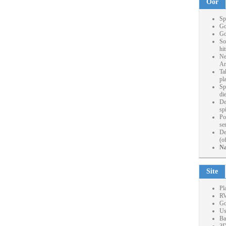
Oor
Sp
Go
Go
So
hi
Ne
Ar
Ta
pl
Sp
die
De
sp
Po
se
De
(o
Na
Site
Pl
RV
Go
Us
Ba