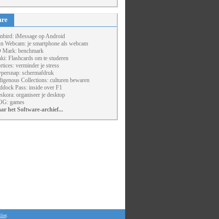
are
nbird: iMessage op Android
un Webcam: je smartphone als webcam
 Mark: benchmark
ki: Flashcards om te studeren
rtices: verminder je stress
persnap: schermafdruk
digenous Collections: culturen bewaren
ddock Pass: inside over F1
skora: organiseer je desktop
G: games
ar het Software-archief...
lier
.