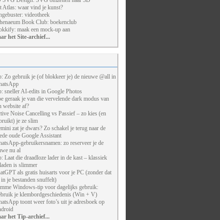
 SVG Design: SVG omzetten naar 3D
t Atlas: waar vind je kunst?
ngebuster: videotheek
henaeum Book Club: boekenclub
kkify: maak een mock-up aan
ar het Site-archief...
p: Zo gebruik je (of blokkeer je) de nieuwe @all in
atsApp
p: sneller AI-edits in Google Photos
e geraak je van die vervelende dark modus van
n website af?
tive Noise Cancelling vs Passief – zo kies (en
bruikt) je ze slim
mini zat je dwars? Zo schakel je terug naar de
ede oude Google Assistant
atsApp-gebruikersnamen: zo reserveer je de
uwe nu al
p: Laat die draadloze lader in de kast – klassiek
laden is slimmer
atGPT als gratis huisarts voor je PC (zonder dat
j in je bestanden snuffelt)
imme Windows-tip voor dagelijks gebruik:
bruik je klembordgeschiedenis (Win + V)
atsApp toont weer foto’s uit je adresboek op
droid
ar het Tip-archief...