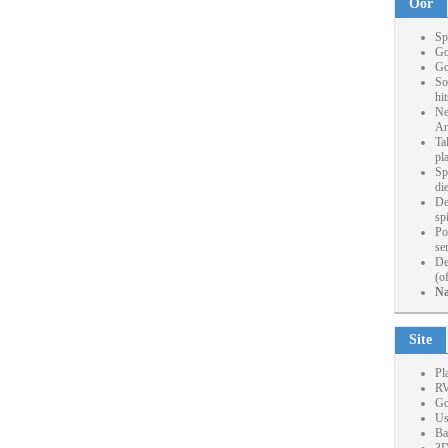
Oor
Sp
Go
Go
So
hi
Ne
Ar
Ta
pl
Sp
die
De
sp
Po
se
De
(o
Na
Site
Pl
RV
Go
Us
Ba