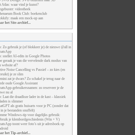
 SVG Design: SVG omzetten naar 3D
t Atlas: waar vind je kunst?
ngebuster: videotheek
henaeum Book Club: boekenclub
kkify: maak een mock-up aan
ar het Site-archief...
p: Zo gebruik je (of blokkeer je) de nieuwe @all in
atsApp
p: sneller AI-edits in Google Photos
e geraak je van die vervelende dark modus van
n website af?
tive Noise Cancelling vs Passief – zo kies (en
bruikt) je ze slim
mini zat je dwars? Zo schakel je terug naar de
ede oude Google Assistant
atsApp-gebruikersnamen: zo reserveer je de
uwe nu al
p: Laat die draadloze lader in de kast – klassiek
laden is slimmer
atGPT als gratis huisarts voor je PC (zonder dat
j in je bestanden snuffelt)
imme Windows-tip voor dagelijks gebruik:
bruik je klembordgeschiedenis (Win + V)
atsApp toont weer foto’s uit je adresboek op
droid
ar het Tip-archief...