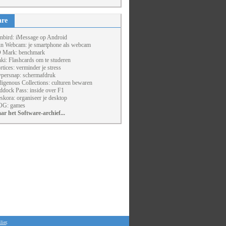
are
nbird: iMessage op Android
un Webcam: je smartphone als webcam
 Mark: benchmark
ki: Flashcards om te studeren
rtices: verminder je stress
persnap: schermafdruk
digenous Collections: culturen bewaren
ddock Pass: inside over F1
skora: organiseer je desktop
G: games
ar het Software-archief...
lier
.