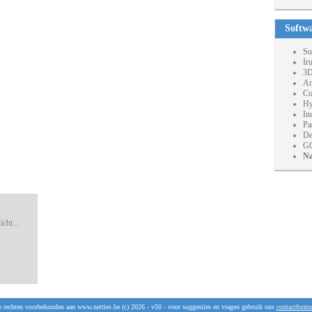
Softw
Su
Ir
3D
An
Co
Hy
In
Pa
De
GO
Na
cht...
e rechten voorbehouden aan www.netties.be (c) 2026 - v50 - voor suggesties en vragen gebruik ons
contactformu