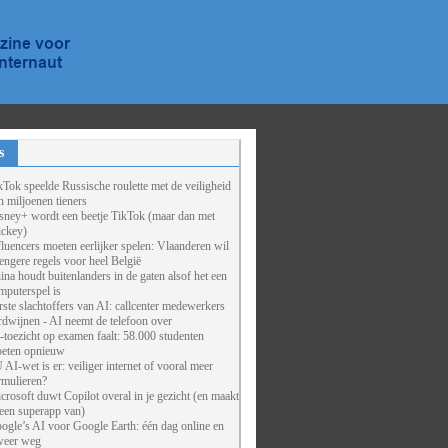
s
kTok speelde Russische roulette met de veiligheid
n miljoenen tieners
sney+ wordt een beetje TikTok (maar dan met
ckey)
fluencers moeten eerlijker spelen: Vlaanderen wil
rengere regels voor heel België
ina houdt buitenlanders in de gaten alsof het een
mputerspel is
rste slachtoffers van AI: callcenter medewerkers
rdwijnen - AI neemt de telefoon over
-toezicht op examen faalt: 58.000 studenten
eten opnieuw
 AI-wet is er: veiliger internet of vooral meer
rmulieren?
crosoft duwt Copilot overal in je gezicht (en maakt
 een superapp van)
ogle’s AI voor Google Earth: één dag online en
weer weg