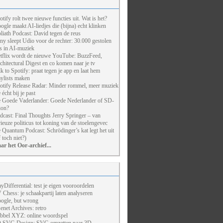
otify rolt twee nieuwe functies uit. Wat is het?
ogle maakt AI-liedjes die (bijna) echt klinken
liath Podcast: David tegen de reus
ny sleept Udio voor de rechter: 30.000 gestolen
ts in AI-muziek
tflix wordt de nieuwe YouTube: BuzzFeed,
chitectural Digest en co komen naar je tv
lk to Spotify: praat tegen je app en laat hem
aylists maken
otify Release Radar: Minder rommel, meer muziek
 écht bij je past
 Goede Vaderlander: Goede Nederlander of SD-
ion?
dcast: Final Thoughts Jerry Springer – van
rieuze politicus tot koning van de stoelengevec
 Quantum Podcast: Schrödinger’s kat legt het uit
f toch niet?)
ar het Oor-archief...
ayDifferential: test je eigen vooroordelen
 Chess: je schaakpartij laten analyseren
ogle, but wrong
enet Archives: retro
bbel XYZ: online woordspel