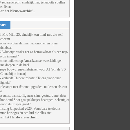
-reparatierecht: eindelijk mag je kapotte spullen
er fixen
ar het Nieuws-archief...
are
I Mic Mini 2S: eindelijk een mini-mic die zelf
eneemt
ones worden slimmer, autonomer én bijna
zichtbaar
A-bewijs: straks net zo betrouwbaar als een nep-
to op internet?
ckers mikken op Amerikaanse waterleidingen:
eine dorpen in de knel
ropa bouwt reuzenfabrieken voor AI (om de VS
 China bij te benen)
 verbiedt Chinese robots: “Te eng voor onze
iligheid”
ple stopt met iPhone-upgraden: nu leasen als een
to
seums: van stoffig naar slim, gestuurd met data
bot-hond Spot gaat pakketjes bezorgen: schattig of
woon duur speelgoed?
msung Unpacked 2026: Vouwbare telefoons,
imme horloges én een bril die alles ziet
ar het Hardware-archief...