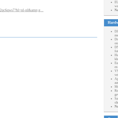
EU
we
tm2qc6qws7?hl=nl-nl&amp;g...
Na
Hardw
DJ
me
Dr
on
DN
fo
Ha
kl
Eu
en
VS
ve
Ap
au
Mu
Ro
ge
Sa
sl
Na