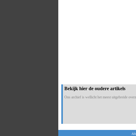
Bekijk hier de oudere artikels
Ons archief is wellicht het meest uitgebreide overzi
All