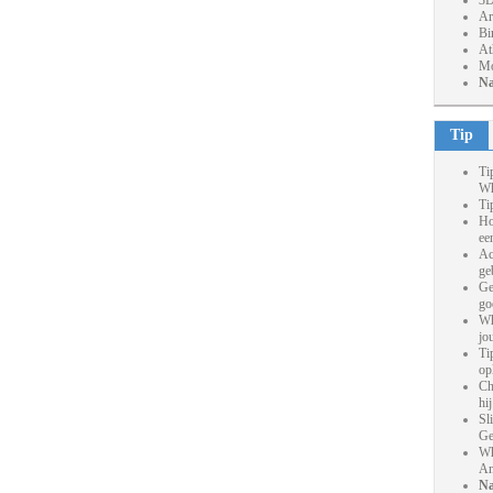
3D
Ar
Bi
At
Mo
Na
Tip
Ti
Wh
Ti
Ho
ee
Ac
ge
Ge
go
Wh
jo
Ti
op
Ch
hi
Sl
Ge
Wh
An
Na