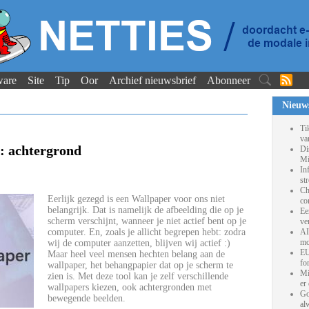
ware
Site
Tip
Oor
Archief nieuwsbrief
Abonneer
Nieuw
Ti
va
: achtergrond
Di
Mi
In
st
Ch
Eerlijk gezegd is een Wallpaper voor ons niet
co
belangrijk. Dat is namelijk de afbeelding die op je
Ee
scherm verschijnt, wanneer je niet actief bent op je
ve
computer. En, zoals je allicht begrepen hebt: zodra
AI
mo
wij de computer aanzetten, blijven wij actief :)
EU
Maar heel veel mensen hechten belang aan de
fo
wallpaper, het behangpapier dat op je scherm te
Mi
zien is. Met deze tool kan je zelf verschillende
er
wallpapers kiezen, ook achtergronden met
Go
bewegende beelden.
al