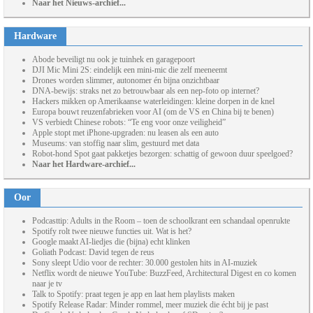
Naar het Nieuws-archief...
Hardware
Abode beveiligt nu ook je tuinhek en garagepoort
DJI Mic Mini 2S: eindelijk een mini-mic die zelf meeneemt
Drones worden slimmer, autonomer én bijna onzichtbaar
DNA-bewijs: straks net zo betrouwbaar als een nep-foto op internet?
Hackers mikken op Amerikaanse waterleidingen: kleine dorpen in de knel
Europa bouwt reuzenfabrieken voor AI (om de VS en China bij te benen)
VS verbiedt Chinese robots: “Te eng voor onze veiligheid”
Apple stopt met iPhone-upgraden: nu leasen als een auto
Museums: van stoffig naar slim, gestuurd met data
Robot-hond Spot gaat pakketjes bezorgen: schattig of gewoon duur speelgoed?
Naar het Hardware-archief...
Oor
Podcasttip: Adults in the Room – toen de schoolkrant een schandaal openrukte
Spotify rolt twee nieuwe functies uit. Wat is het?
Google maakt AI-liedjes die (bijna) echt klinken
Goliath Podcast: David tegen de reus
Sony sleept Udio voor de rechter: 30.000 gestolen hits in AI-muziek
Netflix wordt de nieuwe YouTube: BuzzFeed, Architectural Digest en co komen
naar je tv
Talk to Spotify: praat tegen je app en laat hem playlists maken
Spotify Release Radar: Minder rommel, meer muziek die écht bij je past