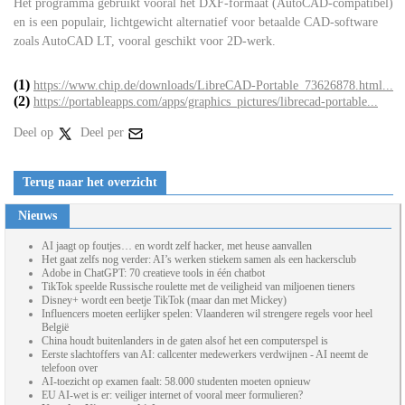
Het programma gebruikt vooral het DXF-formaat (AutoCAD-compatibel)
en is een populair, lichtgewicht alternatief voor betaalde CAD-software
zoals AutoCAD LT, vooral geschikt voor 2D-werk.
(1)
https://www.chip.de/downloads/LibreCAD-Portable_73626878.html...
(2)
https://portableapps.com/apps/graphics_pictures/librecad-portable...
Deel op
Deel per
Terug naar het overzicht
Nieuws
AI jaagt op foutjes… en wordt zelf hacker, met heuse aanvallen
Het gaat zelfs nog verder: AI’s werken stiekem samen als een hackersclub
Adobe in ChatGPT: 70 creatieve tools in één chatbot
TikTok speelde Russische roulette met de veiligheid van miljoenen tieners
Disney+ wordt een beetje TikTok (maar dan met Mickey)
Influencers moeten eerlijker spelen: Vlaanderen wil strengere regels voor heel
België
China houdt buitenlanders in de gaten alsof het een computerspel is
Eerste slachtoffers van AI: callcenter medewerkers verdwijnen - AI neemt de
telefoon over
AI-toezicht op examen faalt: 58.000 studenten moeten opnieuw
EU AI-wet is er: veiliger internet of vooral meer formulieren?