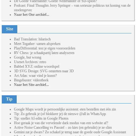
De Goede Vaderlander: Goede Nederlander of SD-spion?
Podcast: Final Thoughts Jerry Springer – van serieuze politicus tot koning van de
stoelengevec
Naar het Oor-archief...
Site
Bad Translation: hilarisch
Meet Togather: samen afspreken
PlayDifferential: test je eigen vooroordelen
RV Chess: je schaakpartij laten analyseren
Google, but wrong
Usenet Archives: retro
Babbel XYZ: online woordspel
3D SVG Design: SVG omzetten naar 3D
Art Atlas: waar vind je kunst?
Bingebuster: videotheek
Naar het Site-archief...
Tip
Google Maps wordt je persoonlijke assistent: eten bestellen met één zin
Tip: Zo gebruik je (of blokkeer je) de nieuwe @all in WhatsApp
Tip: sneller AI-edits in Google Photos
Hoe geraak je van die vervelende dark modus van een website af?
Active Noise Cancelling vs Passief – zo kies (en gebruikt) je ze slim
Gemini zat je dwars? Zo schakel je terug naar de goede oude Google Assistant