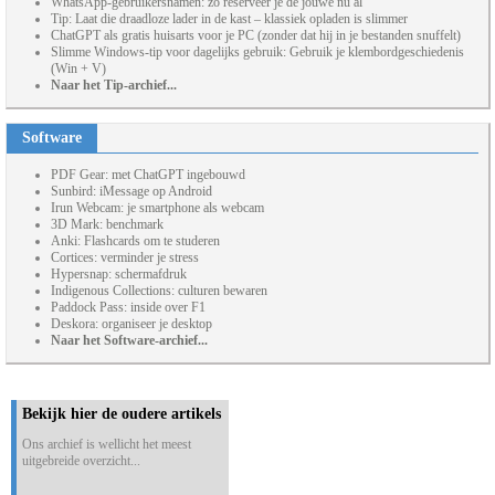
WhatsApp-gebruikersnamen: zo reserveer je de jouwe nu al
Tip: Laat die draadloze lader in de kast – klassiek opladen is slimmer
ChatGPT als gratis huisarts voor je PC (zonder dat hij in je bestanden snuffelt)
Slimme Windows-tip voor dagelijks gebruik: Gebruik je klembordgeschiedenis
(Win + V)
Naar het Tip-archief...
Software
PDF Gear: met ChatGPT ingebouwd
Sunbird: iMessage op Android
Irun Webcam: je smartphone als webcam
3D Mark: benchmark
Anki: Flashcards om te studeren
Cortices: verminder je stress
Hypersnap: schermafdruk
Indigenous Collections: culturen bewaren
Paddock Pass: inside over F1
Deskora: organiseer je desktop
Naar het Software-archief...
Bekijk hier de oudere artikels
Ons archief is wellicht het meest
uitgebreide overzicht...