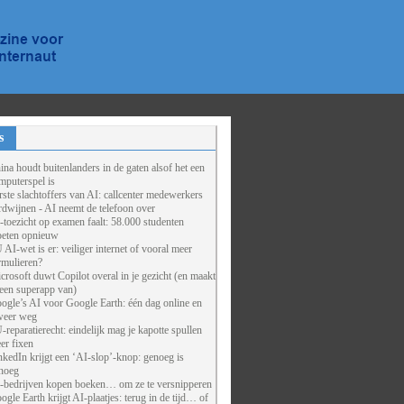
s
ina houdt buitenlanders in de gaten alsof het een
mputerspel is
rste slachtoffers van AI: callcenter medewerkers
rdwijnen - AI neemt de telefoon over
-toezicht op examen faalt: 58.000 studenten
eten opnieuw
 AI-wet is er: veiliger internet of vooral meer
rmulieren?
crosoft duwt Copilot overal in je gezicht (en maakt
 een superapp van)
ogle’s AI voor Google Earth: één dag online en
weer weg
-reparatierecht: eindelijk mag je kapotte spullen
er fixen
nkedIn krijgt een ‘AI-slop’-knop: genoeg is
noeg
-bedrijven kopen boeken… om ze te versnipperen
ogle Earth krijgt AI-plaatjes: terug in de tijd… of