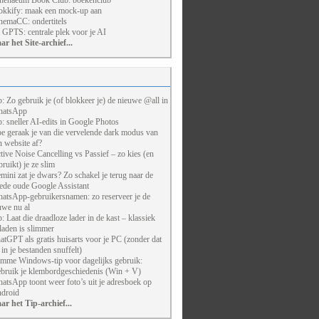
henaeum Book Club: boekenclub
kkify: maak een mock-up aan
nemaCC: ondertitels
 GPTS: centrale plek voor je AI
ar het Site-archief...
p: Zo gebruik je (of blokkeer je) de nieuwe @all in
atsApp
p: sneller AI-edits in Google Photos
e geraak je van die vervelende dark modus van
n website af?
tive Noise Cancelling vs Passief – zo kies (en
bruikt) je ze slim
mini zat je dwars? Zo schakel je terug naar de
ede oude Google Assistant
atsApp-gebruikersnamen: zo reserveer je de
uwe nu al
p: Laat die draadloze lader in de kast – klassiek
laden is slimmer
atGPT als gratis huisarts voor je PC (zonder dat
j in je bestanden snuffelt)
imme Windows-tip voor dagelijks gebruik:
bruik je klembordgeschiedenis (Win + V)
atsApp toont weer foto’s uit je adresboek op
droid
ar het Tip-archief...