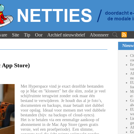
ware
Site
Tip
Oor
Archief nieuwsbrief
Abonneer
Nieuw
Ch
co
 App Store)
Ee
ve
AI
mo
EU
Met Hyperspace vind je exact dezelfde bestanden
fo
op je Mac en “kloneert” het die slim, zodat je veel
Mi
schijfruimte terugwint zonder ook maar één
er
bestand te verwijderen. Je houdt dus al je foto’s,
Go
al
documenten en backups, maar betaalt niet dubbel
EU
voor opslag. Ideaal voor mensen met veel dubbele
we
bestanden (bijv. na backups of cloud-syncs).
Li
Het is te betalen via een eenmalige aankoop of
ge
abonnement in de Mac App Store (geen gratis
AI
versie, wel een proefperiode). Een slimme,
Go