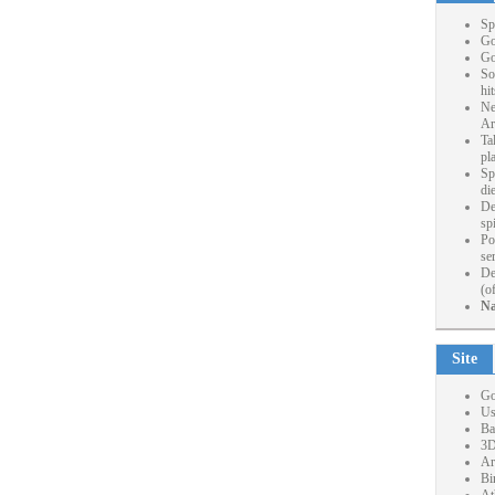
Sp
Go
Go
So
hi
Ne
Ar
Ta
pl
Sp
die
De
sp
Po
se
De
(o
Na
Site
Go
Us
Ba
3D
Ar
Bi