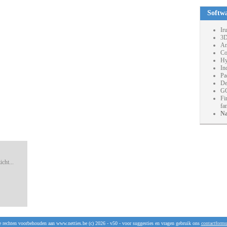
Softw
Ir
3D
An
Co
Hy
In
Pa
De
GO
Fi
fa
Na
cht...
e rechten voorbehouden aan www.netties.be (c) 2026 - v50 - voor suggesties en vragen gebruik ons
contactformu