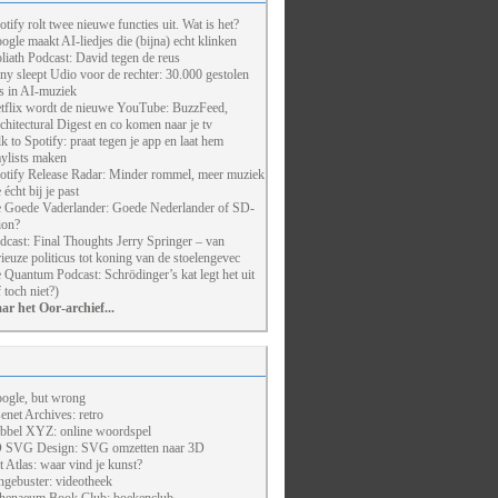
otify rolt twee nieuwe functies uit. Wat is het?
ogle maakt AI-liedjes die (bijna) echt klinken
liath Podcast: David tegen de reus
ny sleept Udio voor de rechter: 30.000 gestolen
ts in AI-muziek
tflix wordt de nieuwe YouTube: BuzzFeed,
chitectural Digest en co komen naar je tv
lk to Spotify: praat tegen je app en laat hem
aylists maken
otify Release Radar: Minder rommel, meer muziek
 écht bij je past
 Goede Vaderlander: Goede Nederlander of SD-
ion?
dcast: Final Thoughts Jerry Springer – van
rieuze politicus tot koning van de stoelengevec
 Quantum Podcast: Schrödinger’s kat legt het uit
f toch niet?)
ar het Oor-archief...
ogle, but wrong
enet Archives: retro
bbel XYZ: online woordspel
 SVG Design: SVG omzetten naar 3D
t Atlas: waar vind je kunst?
ngebuster: videotheek