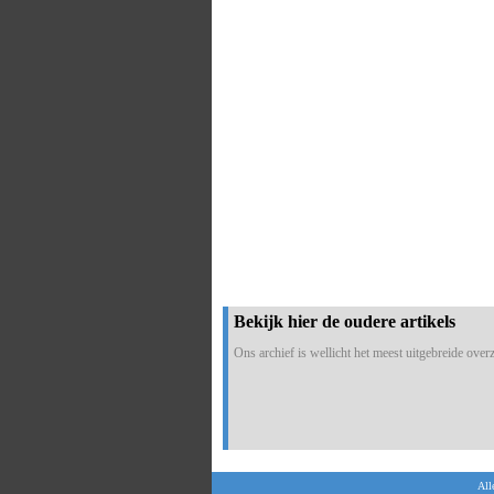
Bekijk hier de oudere artikels
Ons archief is wellicht het meest uitgebreide overzi
All