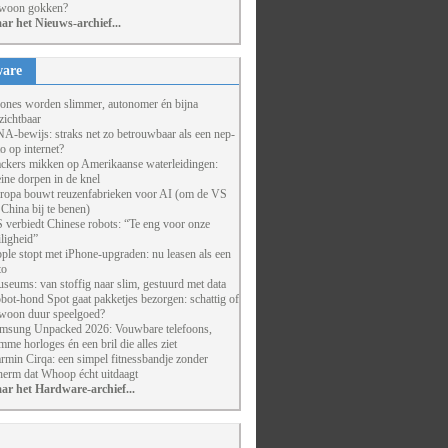
woon gokken?
ar het Nieuws-archief...
are
ones worden slimmer, autonomer én bijna
zichtbaar
A-bewijs: straks net zo betrouwbaar als een nep-
to op internet?
ckers mikken op Amerikaanse waterleidingen:
eine dorpen in de knel
ropa bouwt reuzenfabrieken voor AI (om de VS
 China bij te benen)
 verbiedt Chinese robots: “Te eng voor onze
iligheid”
ple stopt met iPhone-upgraden: nu leasen als een
to
seums: van stoffig naar slim, gestuurd met data
bot-hond Spot gaat pakketjes bezorgen: schattig of
woon duur speelgoed?
msung Unpacked 2026: Vouwbare telefoons,
imme horloges én een bril die alles ziet
rmin Cirqa: een simpel fitnessbandje zonder
herm dat Whoop écht uitdaagt
ar het Hardware-archief...