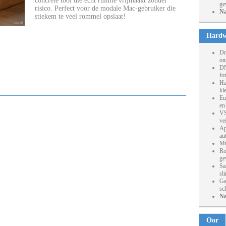
concrete tool die écht ruimte vrijmaakt zonder
ge
risico. Perfect voor de modale Mac-gebruiker die
Na
stiekem te veel rommel opslaat!
Hardw
Dr
on
DN
fo
Ha
kl
Eu
en
VS
ve
Ap
au
Mu
Ro
ge
Sa
sl
Ga
sc
Na
Oor