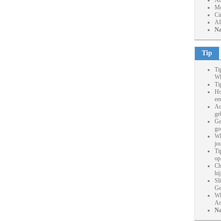
At
Mo
Ci
AI
Na
Tip
Ti
Wh
Ti
Ho
ee
Ac
ge
Ge
go
Wh
jo
Ti
op
Ch
hi
Sl
Ge
Wh
An
Na