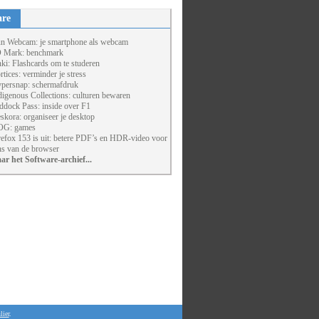
are
un Webcam: je smartphone als webcam
 Mark: benchmark
ki: Flashcards om te studeren
rtices: verminder je stress
persnap: schermafdruk
digenous Collections: culturen bewaren
ddock Pass: inside over F1
skora: organiseer je desktop
G: games
refox 153 is uit: betere PDF’s en HDR-video voor
ns van de browser
ar het Software-archief...
lier
.