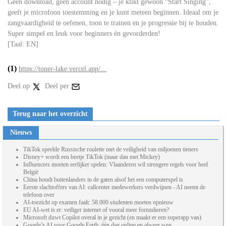
Geen download, geen account nodig – je klikt gewoon “Start Singing”,
geeft je microfoon toestemming en je kunt meteen beginnen. Ideaal om je
zangvaardigheid te oefenen, toon te trainen en je progressie bij te houden.
Super simpel en leuk voor beginners én gevorderden!
[Taal: EN]
(1)
https://toner-lake.vercel.app/...
Deel op
Deel per
Terug naar het overzicht
Nieuws
TikTok speelde Russische roulette met de veiligheid van miljoenen tieners
Disney+ wordt een beetje TikTok (maar dan met Mickey)
Influencers moeten eerlijker spelen: Vlaanderen wil strengere regels voor heel
België
China houdt buitenlanders in de gaten alsof het een computerspel is
Eerste slachtoffers van AI: callcenter medewerkers verdwijnen - AI neemt de
telefoon over
AI-toezicht op examen faalt: 58.000 studenten moeten opnieuw
EU AI-wet is er: veiliger internet of vooral meer formulieren?
Microsoft duwt Copilot overal in je gezicht (en maakt er een superapp van)
Google’s AI voor Google Earth: één dag online en alweer weg