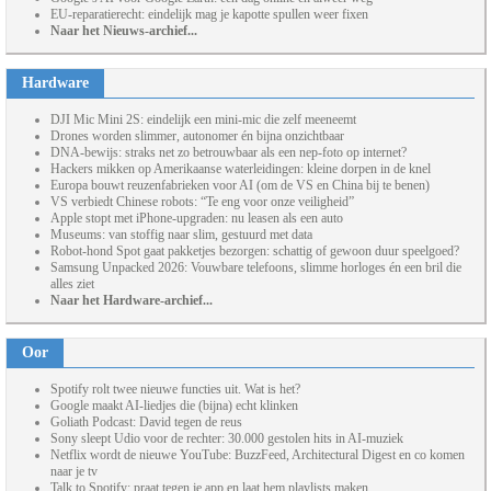
EU-reparatierecht: eindelijk mag je kapotte spullen weer fixen
Naar het Nieuws-archief...
Hardware
DJI Mic Mini 2S: eindelijk een mini-mic die zelf meeneemt
Drones worden slimmer, autonomer én bijna onzichtbaar
DNA-bewijs: straks net zo betrouwbaar als een nep-foto op internet?
Hackers mikken op Amerikaanse waterleidingen: kleine dorpen in de knel
Europa bouwt reuzenfabrieken voor AI (om de VS en China bij te benen)
VS verbiedt Chinese robots: “Te eng voor onze veiligheid”
Apple stopt met iPhone-upgraden: nu leasen als een auto
Museums: van stoffig naar slim, gestuurd met data
Robot-hond Spot gaat pakketjes bezorgen: schattig of gewoon duur speelgoed?
Samsung Unpacked 2026: Vouwbare telefoons, slimme horloges én een bril die
alles ziet
Naar het Hardware-archief...
Oor
Spotify rolt twee nieuwe functies uit. Wat is het?
Google maakt AI-liedjes die (bijna) echt klinken
Goliath Podcast: David tegen de reus
Sony sleept Udio voor de rechter: 30.000 gestolen hits in AI-muziek
Netflix wordt de nieuwe YouTube: BuzzFeed, Architectural Digest en co komen
naar je tv
Talk to Spotify: praat tegen je app en laat hem playlists maken