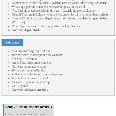
Gemini zat je dwars? Zo schakel je terug naar de goede oude Google Assistant
WhatsApp-gebruikersnamen: zo reserveer je de jouwe nu al
Tip: Laat die draadloze lader in de kast – klassiek opladen is slimmer
ChatGPT als gratis huisarts voor je PC (zonder dat hij in je bestanden snuffelt)
Slimme Windows-tip voor dagelijks gebruik: Gebruik je klembordgeschiedenis
(Win + V)
WhatsApp toont weer foto’s uit je adresboek op Android
Naar het Tip-archief...
Software
Sunbird: iMessage op Android
Irun Webcam: je smartphone als webcam
3D Mark: benchmark
Anki: Flashcards om te studeren
Cortices: verminder je stress
Hypersnap: schermafdruk
Indigenous Collections: culturen bewaren
Paddock Pass: inside over F1
Deskora: organiseer je desktop
GOG: games
Naar het Software-archief...
Bekijk hier de oudere artikels
Ons archief is wellicht het meest