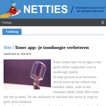
☰
Vandaag
Vandaag
Site |
Toner app: je toonhoogte verbeteren
Gepubliceerd op: 2026-04-01
Toner (toner-lake.vercel.app) is een
gratis online zangtrainer voor je
toonhoogte (pitch).
Je zingt gewoon in je microfoon
terwijl noten op het scherm naar
beneden vallen, zoals in een
ritmespel (denk Guitar Hero maar
dan met je stem). De site analyseert in real-time hoe zuiver je zingt en
geeft direct feedback.