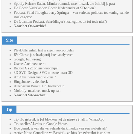
Spotify Release Radar: Minder rommel, meer muziek die écht bij je past
De Goede Vaderlander: Goede Nederlander of SD-spion?
Podcast: Final Thoughts Jerry Springer – van serieuze politicus tot koning van de
stoelengevec
De Quantum Podcast: Schrödinger’s kat legt het uit (of toch niet?)
Naar het Oor-archief...
Site
PlayDifferential: test je eigen vooroordelen
RV Chess: je schaakpartij laten analyseren
Google, but wrong
Usenet Archives: retro
Babbel XYZ: online woordspel
3D SVG Design: SVG omzetten naar 3D
Art Atlas: waar vind je kunst?
Bingebuster: videotheek
Athenaeum Book Club: boekenclub
Mokkify: maak een mock-up aan
Naar het Site-archief...
Tip
Tip: Zo gebruik je (of blokkeer je) de nieuwe @all in WhatsApp
Tip: sneller AI-edits in Google Photos
Hoe geraak je van die vervelende dark modus van een website af?
Active Noise Cancelling vs Passief – zo kies (en gebruikt) je ze slim