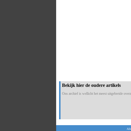
Bekijk hier de oudere artikels
Ons archief is wellicht het meest uitgebreide overzi
All