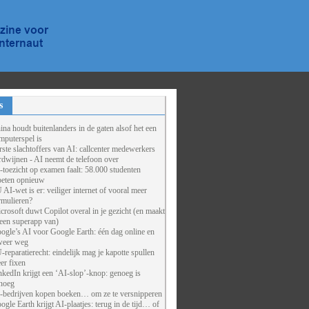
s
ina houdt buitenlanders in de gaten alsof het een
mputerspel is
rste slachtoffers van AI: callcenter medewerkers
rdwijnen - AI neemt de telefoon over
-toezicht op examen faalt: 58.000 studenten
eten opnieuw
 AI-wet is er: veiliger internet of vooral meer
rmulieren?
crosoft duwt Copilot overal in je gezicht (en maakt
 een superapp van)
ogle’s AI voor Google Earth: één dag online en
weer weg
-reparatierecht: eindelijk mag je kapotte spullen
er fixen
nkedIn krijgt een ‘AI-slop’-knop: genoeg is
noeg
-bedrijven kopen boeken… om ze te versnipperen
ogle Earth krijgt AI-plaatjes: terug in de tijd… of