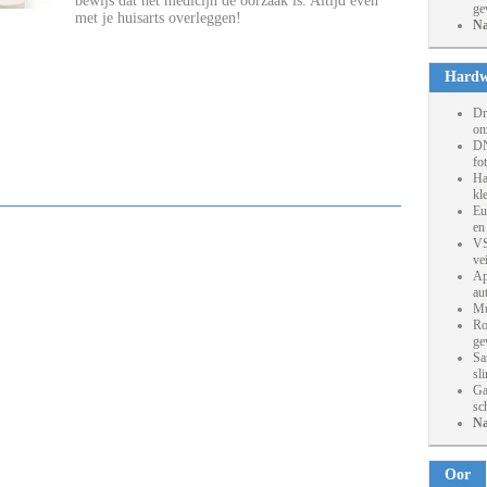
bewijs dat het medicijn de oorzaak is. Altijd even
ge
met je huisarts overleggen!
Na
Hardw
Dr
on
DN
fo
Ha
kl
Eu
en
VS
ve
Ap
au
Mu
Ro
ge
Sa
sl
Ga
sc
Na
Oor