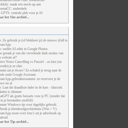
henaeum Book Club: boekenclub
kkify: maak een mock-up aan
nemaCC: ondertitels
 GPTS: centrale plek voor je AI
ar het Site-archief...
p: Zo gebruik je (of blokkeer je) de nieuwe @all in
atsApp
p: sneller AI-edits in Google Photos
e geraak je van die vervelende dark modus van
n website af?
tive Noise Cancelling vs Passief – zo kies (en
bruikt) je ze slim
mini zat je dwars? Zo schakel je terug naar de
ede oude Google Assistant
atsApp-gebruikersnamen: zo reserveer je de
uwe nu al
p: Laat die draadloze lader in de kast – klassiek
laden is slimmer
atGPT als gratis huisarts voor je PC (zonder dat
j in je bestanden snuffelt)
imme Windows-tip voor dagelijks gebruik:
bruik je klembordgeschiedenis (Win + V)
atsApp toont weer foto’s uit je adresboek op
droid
ar het Tip-archief...