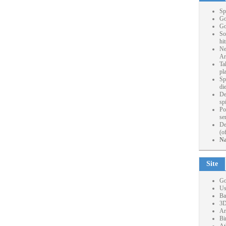
Sp
Go
Go
So
hi
Ne
Ar
Ta
pl
Sp
die
De
sp
Po
se
De
(o
Na
Site
Go
Us
Ba
3D
Ar
Bi