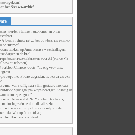
woon gokken?
ar het Nieuws-archief...
are
ones worden slimmer, autonomer én bijna
zichtbaar
A-bewijs: straks net zo betrouwbaar als een nep-
to op internet?
ckers mikken op Amerikaanse waterleidingen:
eine dorpen in de knel
ropa bouwt reuzenfabrieken voor AI (om de VS
 China bij te benen)
 verbiedt Chinese robots: “Te eng voor onze
iligheid”
ple stopt met iPhone-upgraden: nu leasen als een
to
seums: van stoffig naar slim, gestuurd met data
bot-hond Spot gaat pakketjes bezorgen: schattig of
woon duur speelgoed?
msung Unpacked 2026: Vouwbare telefoons,
imme horloges én een bril die alles ziet
rmin Cirqa: een simpel fitnessbandje zonder
herm dat Whoop écht uitdaagt
ar het Hardware-archief...