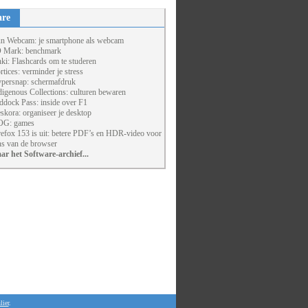
are
un Webcam: je smartphone als webcam
 Mark: benchmark
ki: Flashcards om te studeren
rtices: verminder je stress
persnap: schermafdruk
digenous Collections: culturen bewaren
ddock Pass: inside over F1
skora: organiseer je desktop
G: games
refox 153 is uit: betere PDF’s en HDR-video voor
ns van de browser
ar het Software-archief...
lier
.