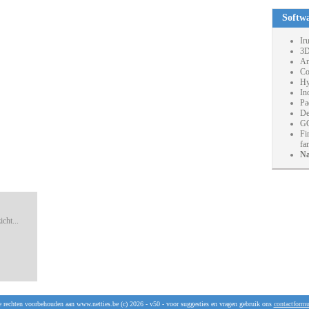
Softw
Ir
3D
An
Co
Hy
In
Pa
De
GO
Fi
fa
Na
cht...
e rechten voorbehouden aan www.netties.be (c) 2026 - v50 - voor suggesties en vragen gebruik ons
contactformu