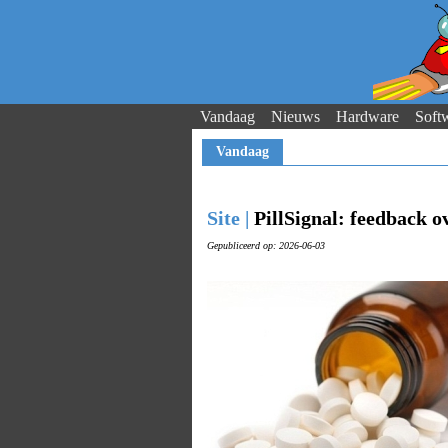
Vandaag
Nieuws
Hardware
Soft
Vandaag
Site |
PillSignal: feedback 
Gepubliceerd op: 2026-06-03