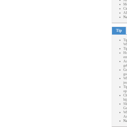
At
Mo
Ci
AI
Na
Tip
Ti
Wh
Ti
Ho
ee
Ac
ge
Ge
go
Wh
jo
Ti
op
Ch
hi
Sl
Ge
Wh
An
Na