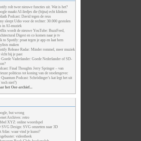
otify rolt twee nieuwe functies uit. Wat is het?
ogle maakt AI-liedjes die (bijna) echt klinken
liath Podcast: David tegen de reus
ny sleept Udio voor de rechter: 30.000 gestolen
ts in AI-muziek
tflix wordt de nieuwe YouTube: BuzzFeed,
chitectural Digest en co komen naar je tv
lk to Spotify: praat tegen je app en laat hem
aylists maken
otify Release Radar: Minder rommel, meer muziek
 écht bij je past
 Goede Vaderlander: Goede Nederlander of SD-
ion?
dcast: Final Thoughts Jerry Springer – van
rieuze politicus tot koning van de stoelengevec
 Quantum Podcast: Schrödinger’s kat legt het uit
f toch niet?)
ar het Oor-archief...
ogle, but wrong
enet Archives: retro
bbel XYZ: online woordspel
 SVG Design: SVG omzetten naar 3D
t Atlas: waar vind je kunst?
ngebuster: videotheek