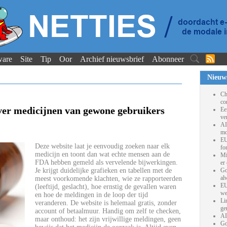
ware
Site
Tip
Oor
Archief nieuwsbrief
Abonneer
Nieuw
Ch
co
over medicijnen van gewone gebruikers
Ee
ve
AI
mo
EU
Deze website laat je eenvoudig zoeken naar elk
fo
medicijn en toont dan wat echte mensen aan de
Mi
FDA hebben gemeld als vervelende bijwerkingen.
er
Je krijgt duidelijke grafieken en tabellen met de
Go
al
meest voorkomende klachten, wie ze rapporteerden
EU
(leeftijd, geslacht), hoe ernstig de gevallen waren
we
en hoe de meldingen in de loop der tijd
Li
veranderen. De website is helemaal gratis, zonder
ge
account of betaalmuur. Handig om zelf te checken,
AI
maar onthoud: het zijn vrijwillige meldingen, geen
Go