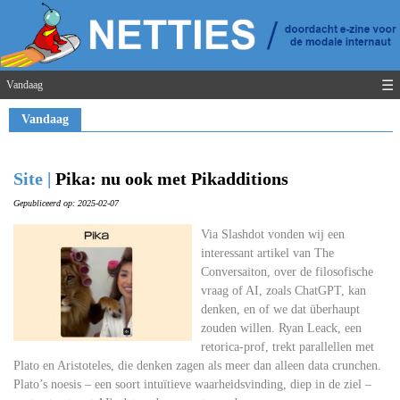
☰
Vandaag
Vandaag
Site |
Pika: nu ook met Pikadditions
Gepubliceerd op: 2025-02-07
Via Slashdot vonden wij een
interessant artikel van The
Conversaiton, over de filosofische
vraag of AI, zoals ChatGPT, kan
denken, en of we dat überhaupt
zouden willen. Ryan Leack, een
retorica-prof, trekt parallellen met
Plato en Aristoteles, die denken zagen als meer dan alleen data crunchen.
Plato’s noesis – een soort intuïtieve waarheidsvinding, diep in de ziel –