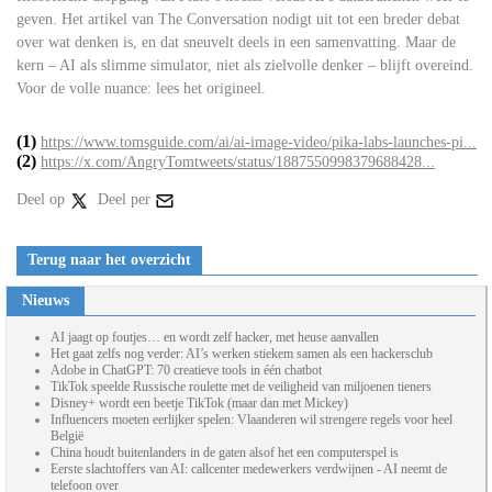
geven. Het artikel van The Conversation nodigt uit tot een breder debat
over wat denken is, en dat sneuvelt deels in een samenvatting. Maar de
kern – AI als slimme simulator, niet als zielvolle denker – blijft overeind.
Voor de volle nuance: lees het origineel.
(1)
https://www.tomsguide.com/ai/ai-image-video/pika-labs-launches-pi...
(2)
https://x.com/AngryTomtweets/status/1887550998379688428...
Deel op
Deel per
Terug naar het overzicht
Nieuws
AI jaagt op foutjes… en wordt zelf hacker, met heuse aanvallen
Het gaat zelfs nog verder: AI’s werken stiekem samen als een hackersclub
Adobe in ChatGPT: 70 creatieve tools in één chatbot
TikTok speelde Russische roulette met de veiligheid van miljoenen tieners
Disney+ wordt een beetje TikTok (maar dan met Mickey)
Influencers moeten eerlijker spelen: Vlaanderen wil strengere regels voor heel
België
China houdt buitenlanders in de gaten alsof het een computerspel is
Eerste slachtoffers van AI: callcenter medewerkers verdwijnen - AI neemt de
telefoon over