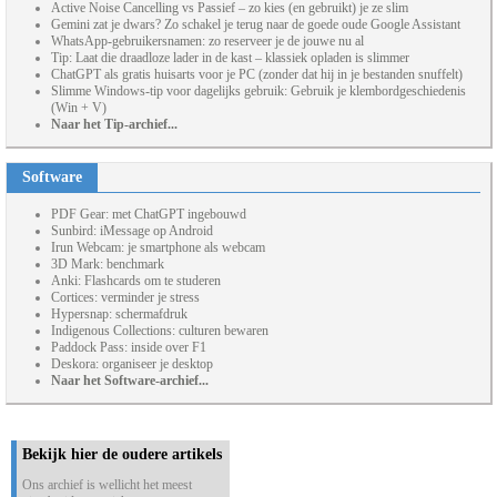
Active Noise Cancelling vs Passief – zo kies (en gebruikt) je ze slim
Gemini zat je dwars? Zo schakel je terug naar de goede oude Google Assistant
WhatsApp-gebruikersnamen: zo reserveer je de jouwe nu al
Tip: Laat die draadloze lader in de kast – klassiek opladen is slimmer
ChatGPT als gratis huisarts voor je PC (zonder dat hij in je bestanden snuffelt)
Slimme Windows-tip voor dagelijks gebruik: Gebruik je klembordgeschiedenis
(Win + V)
Naar het Tip-archief...
Software
PDF Gear: met ChatGPT ingebouwd
Sunbird: iMessage op Android
Irun Webcam: je smartphone als webcam
3D Mark: benchmark
Anki: Flashcards om te studeren
Cortices: verminder je stress
Hypersnap: schermafdruk
Indigenous Collections: culturen bewaren
Paddock Pass: inside over F1
Deskora: organiseer je desktop
Naar het Software-archief...
Bekijk hier de oudere artikels
Ons archief is wellicht het meest