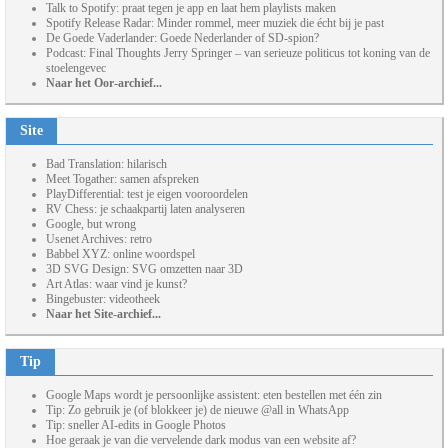
Talk to Spotify: praat tegen je app en laat hem playlists maken
Spotify Release Radar: Minder rommel, meer muziek die écht bij je past
De Goede Vaderlander: Goede Nederlander of SD-spion?
Podcast: Final Thoughts Jerry Springer – van serieuze politicus tot koning van de
stoelengevec
Naar het Oor-archief...
Site
Bad Translation: hilarisch
Meet Togather: samen afspreken
PlayDifferential: test je eigen vooroordelen
RV Chess: je schaakpartij laten analyseren
Google, but wrong
Usenet Archives: retro
Babbel XYZ: online woordspel
3D SVG Design: SVG omzetten naar 3D
Art Atlas: waar vind je kunst?
Bingebuster: videotheek
Naar het Site-archief...
Tip
Google Maps wordt je persoonlijke assistent: eten bestellen met één zin
Tip: Zo gebruik je (of blokkeer je) de nieuwe @all in WhatsApp
Tip: sneller AI-edits in Google Photos
Hoe geraak je van die vervelende dark modus van een website af?