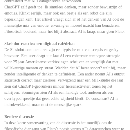
contrasteert met AI's datagedreven antwoorden.
ChatGPT zelf geeft toe: Ik simuleer denken, maar zonder bewustzijn of
emoties. Klinkt eerlijk, maar ook een beetje als een robot die zijn
beperkingen kent. Het artikel vraagt zich af of het denken van AI ooit de
menselijke mix van emotie, ervaring en moreel inzicht kan benaderen.
Filosofisch boeiend, maar het blijft abstract: AI is knap, maar geen Plato.
Slashdot-reacties: een digitaal cafédebat
De Slashdot-commentaren zijn een typische mix van scepsis en geeky
bravoure. Een user daagt uit: laat AI een coherente campagne-strategie
voor 25 jaar Amerikaanse verkiezingen schrijven en vergelijk dat met
willekeurige mensen op straat. Wedden dat AI beter scoort? stelt hij, maar
zonder intelligentie of denken te definiëren. Een ander noemt AI's output
statistisch correct maar zielloos, verwijzend naar een MIT-studie die laat
zien dat ChatGPT-gebruikers minder hersenactiviteit tonen bij het
schrijven. Sommigen zien AI als een handige tool, anderen als een
overhyped speeltje dat geen echte wijsheid biedt. De consensus? AI is
indrukwekkend, maar mist de menselijke spark.
Bredere discussie
In deze korte samenvatting van de discussie is het moeilijk om de
filosofische diepgang van Plato’s noesis versus AI's datacrunchen weer te