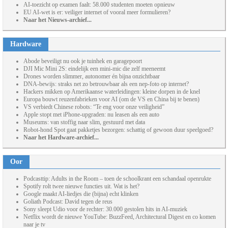
AI-toezicht op examen faalt: 58.000 studenten moeten opnieuw
EU AI-wet is er: veiliger internet of vooral meer formulieren?
Naar het Nieuws-archief...
Hardware
Abode beveiligt nu ook je tuinhek en garagepoort
DJI Mic Mini 2S: eindelijk een mini-mic die zelf meeneemt
Drones worden slimmer, autonomer én bijna onzichtbaar
DNA-bewijs: straks net zo betrouwbaar als een nep-foto op internet?
Hackers mikken op Amerikaanse waterleidingen: kleine dorpen in de knel
Europa bouwt reuzenfabrieken voor AI (om de VS en China bij te benen)
VS verbiedt Chinese robots: “Te eng voor onze veiligheid”
Apple stopt met iPhone-upgraden: nu leasen als een auto
Museums: van stoffig naar slim, gestuurd met data
Robot-hond Spot gaat pakketjes bezorgen: schattig of gewoon duur speelgoed?
Naar het Hardware-archief...
Oor
Podcasttip: Adults in the Room – toen de schoolkrant een schandaal openrukte
Spotify rolt twee nieuwe functies uit. Wat is het?
Google maakt AI-liedjes die (bijna) echt klinken
Goliath Podcast: David tegen de reus
Sony sleept Udio voor de rechter: 30.000 gestolen hits in AI-muziek
Netflix wordt de nieuwe YouTube: BuzzFeed, Architectural Digest en co komen
naar je tv